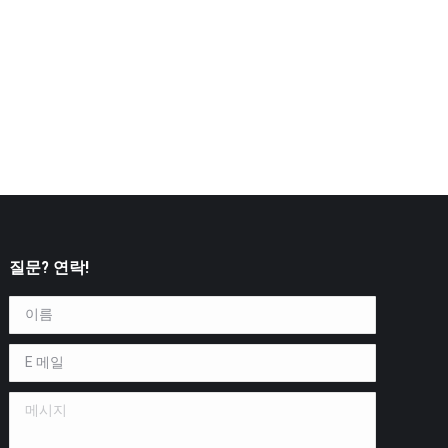
질문? 연락!
이름 *
E 메일 *
메시지