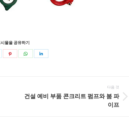
게시물을 공유하기
공
공
공
공
유
유
유
유
지
고
WhatsApp
링
저
객
에
크
다음 것
귀
센
드
건설 예비 부품 콘크리트 펌프와 붐 파
다
터
인
다
이프
음
게
시