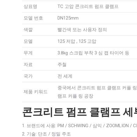
상표명
TC 고압 콘크리트 펌프 클램프
모델 번호
DN125mm
색깔
빨간색 또는 사용자 정의
모델
125 저압 , 125 고압
무게
3.8kg 스크립 부착 3 심 캡 타이어 등
자료
주철
국가
전 세계
중국에서 콘크리트 펌프 클램프 커플 링,
제품 키워드
램프 커플 링 공장
콘크리트 펌프 클램프 세부
1. 브랜드에 사용: PM / SCHWING / 삼익 / ZOOMLION / C
2. 기술: 단조 / 정밀 주조