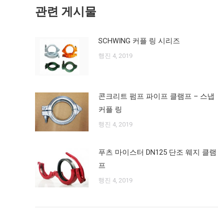
비
물:
관련 게시물
게
SCHWING 커플 링 시리즈
이
행진 4, 2019
션
콘크리트 펌프 파이프 클램프 – 스냅
커플 링
행진 4, 2019
푸츠 마이스터 DN125 단조 웨지 클램
프
행진 4, 2019