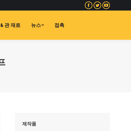
페
지
유
이
저
튜
스
귀
브
& 관 재료
뉴스
접촉
북
다
페
페
페
이
이
이
지
지
지
가
프
가
가
새
새
새
창
창
창
에
에
에
서
서
서
열
열
열
립
립
립
니
니
니
다
다
다
제작품