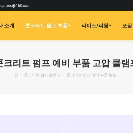
tcpipes@163.com
사 소개
콘크리트 펌프 부품
파이프/피팅
포장 
콘크리트 펌프 예비 부품 고압 클램
현재:
집
콘크리트 펌프 클램프
콘크리트 펌프 예비 부품 높은…