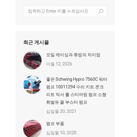
수
색:
최근 게시물
오일 케이싱과 튜빙의 차이점
이월 12, 2026
좋은 Schwing Hypro 7560C 워터
펌프 10011294 수리 키트 콘크
리트 믹서 롤 스티어링 펌프 소형
휘발유 물 부스터 펌프
십일월 20, 2021
펌프 부품
십일월 10, 2020