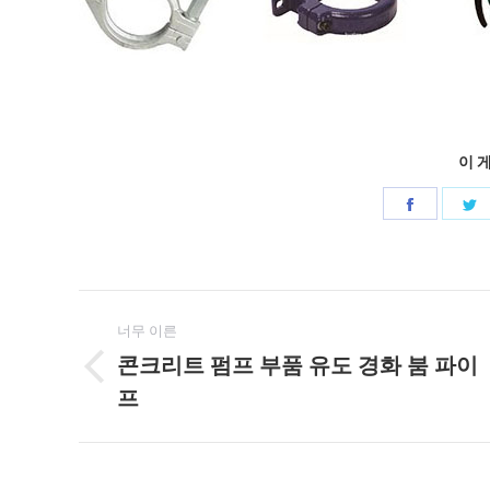
이 
공
유
페
게
이
너무 이른
스
시
콘크리트 펌프 부품 유도 경화 붐 파이
북
이
프
물
전
게
네
시