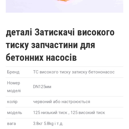
деталі Затискачі високого
тиску запчастини для
бетонних насосів
Бренд
ТС високого тиску затиску бетононасос
Номер
DN125мм
моделі
колір
червоний або настроюється
модель
125 низький тиск , 125 високий тиск
вага
3.8кг 5.8kg і т.д.