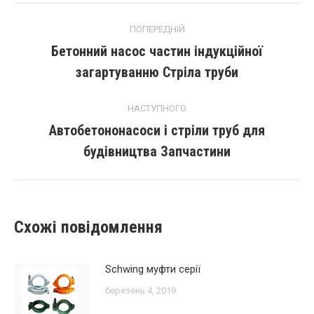
повідомлення
ПОПЕРЕДНІЙ
навігації
Бетонний насос частин індукційної
Попередній
загартуванню Стріла труби
пост:
НАСТУПНОГО
Автобетононасоси і стріли труб для
Наступний
будівництва Запчастини
запис:
Схожі повідомлення
Schwing муфти серії
березень 4, 2019