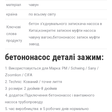
матеріал
чавун
країна
по всьому світу
бетон з'єднувального затискача насоса в
Ключові
Китаї,конкретні затискні муфти насоса
слова
чавуну вагою,бетононасос затиск муфти
продукту
завод
бетононасос деталі зажим:
1. Використовується для Марка: PM / Schwing / Sany /
Zoomlion / CIFA
2. Technic: Кований / точне лиття
3. розміри: 2 дюймів-8 дюймів
4. додаток:Підключення бетононасос і вантажного
насоса трубопроводу
5. час виробництва: в 5 робочих днів нормально