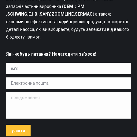
запасні частини виробника (
OEM：PM
,SCHWING,Е.І.В.,SANY,ZOOMLINE,SERMAC
) а також
економічно ефективні та надійні ринки продукції - конкретні
деталі насоса, які ви вибираєте, будуть залежати від вашого
бюджету і вимог.
Які-небудь питання? Налагодити зв'язок!
ім'я *
Електронна пошта *
повідомлення
уявити