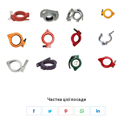
Частка цієї посади
Поділіться
Поділіться
Поділіться
Поділіться
Поділіться
далі
далі
далі
далі
далі
facebook
щебет
Pinterest
WhatsApp
LinkedIn