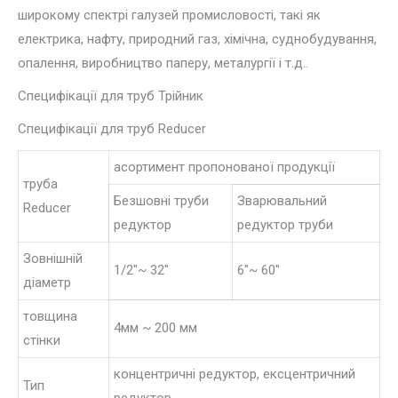
широкому спектрі галузей промисловості, такі як
електрика, нафту, природний газ, хімічна, суднобудування,
опалення, виробництво паперу, металургії і т.д..
Специфікації для труб Трійник
Специфікації для труб Reducer
асортимент пропонованої продукції
труба
Безшовні труби
Зварювальний
Reducer
редуктор
редуктор труби
Зовнішній
1/2″~ 32″
6″~ 60″
діаметр
товщина
4мм ~ 200 мм
стінки
концентричні редуктор, ексцентричний
Тип