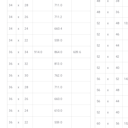
48
х
38
34
х
28
711.0
48
х
36
34
х
26
711.2
52
х
48
13
34
х
24
660.4
52
х
46
34
х
22
559.0
52
х
44
36
х
34
914.0
864.0
609.6
52
х
42
36
х
32
813.0
52
х
40
36
х
30
762.0
56
х
52
14
36
х
28
711.0
56
х
48
36
х
26
660.0
56
х
44
36
х
24
610.0
52
х
40
36
х
22
559.0
60
х
56
15