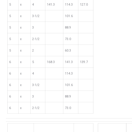
5
х
4
141.3
114.3
127.0
5
х
3-1/2
101.6
5
х
3
88.9
5
х
2-1/2
73.0
5
х
2
60.3
6
х
5
168.3
141.3
139.7
6
х
4
114.3
6
х
3-1/2
101.6
6
х
3
88.9
6
х
2-1/2
73.0