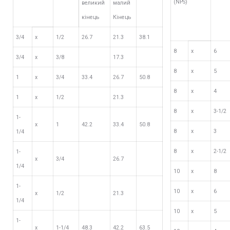
(NPS)
великий
малий
кінець
Кінець
3/4
х
1/2
26.7
21.3
38.1
8
х
6
3/4
х
3/8
17.3
8
х
5
1
х
3/4
33.4
26.7
50.8
8
х
4
1
х
1/2
21.3
8
х
3-1/2
1-
х
1
42.2
33.4
50.8
8
х
3
1/4
8
х
2-1/2
1-
х
3/4
26.7
1/4
10
х
8
1-
10
х
6
х
1/2
21.3
1/4
10
х
5
1-
х
1-1/4
48.3
42.2
63.5