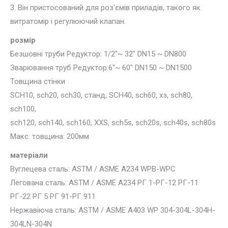
3. Він пристосований для роз'ємів приладів, такого як
витратомір і регулюючий клапан.
розмір
Безшовні труби Редуктор: 1/2″~ 32″ DN15 ~ DN800
Зварювання труб Редуктор:6″~ 60″ DN150 ~ DN1500
Товщина стінки
SCH10, sch20, sch30, станд, SCH40, sch60, хз, sch80,
sch100,
sch120, sch140, sch160, XXS, sch5s, sch20s, sch40s, sch80s
Макс. товщина: 200мм
матеріали
Вуглецева сталь: ASTM / ASME A234 WPB-WPC
Легована сталь: ASTM / ASME A234 РГ 1-РГ-12 РГ-11
РГ-22 РГ 5 РГ 91-РГ 911
Нержавіюча сталь: ASTM / ASME A403 WP 304-304L-304H-
304LN-304N