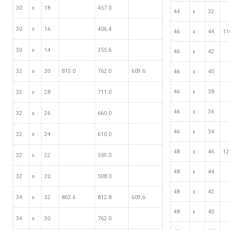
30
х
18
457.0
44
х
32
30
х
16
406.4
46
х
44
11
30
х
14
355.6
46
х
42
32
х
30
813.0
762.0
609.6
46
х
40
46
х
38
32
х
28
711.0
46
х
36
32
х
26
660.0
46
х
34
32
х
24
610.0
48
х
46
12
32
х
22
559.0
48
х
44
32
х
20
508.0
48
х
42
34
х
32
863.6
812.8
609.6
48
х
40
34
х
30
762.0