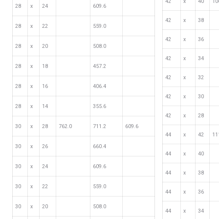
42
х
40
10
28
х
24
609.6
42
х
38
28
х
22
559.0
42
х
36
28
х
20
508.0
42
х
34
28
х
18
457.2
42
х
32
28
х
16
406.4
42
х
30
28
х
14
355.6
42
х
28
30
х
28
762.0
711.2
609.6
44
х
42
11
30
х
26
660.4
44
х
40
30
х
24
609.6
44
х
38
30
х
22
559.0
44
х
36
30
х
20
508.0
44
х
34