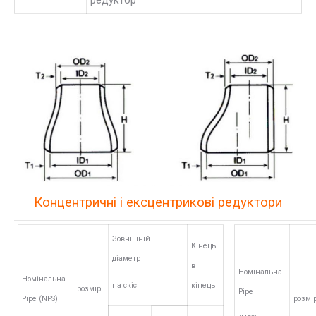
редуктор
Концентричні і ексцентрикові редуктори
Зовнішній
Кінець
діаметр
в
Номінальна
Номінальна
на скіс
кінець
розмір
Pipe
Pipe (NPS)
розмі