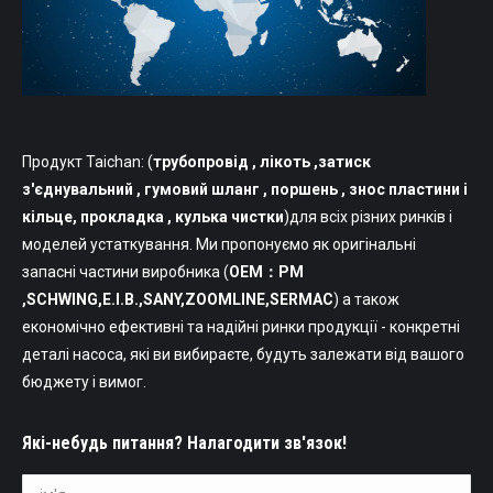
Продукт Taichan: (
трубопровід
, лікоть ,затиск
з'єднувальний , гумовий шланг , поршень , знос пластини і
кільце, прокладка , кулька чистки
)для всіх різних ринків і
моделей устаткування. Ми пропонуємо як оригінальні
запасні частини виробника (
OEM：PM
,SCHWING,Е.І.В.,SANY,ZOOMLINE,SERMAC
) а також
економічно ефективні та надійні ринки продукції - конкретні
деталі насоса, які ви вибираєте, будуть залежати від вашого
бюджету і вимог.
Які-небудь питання? Налагодити зв'язок!
ім'я *