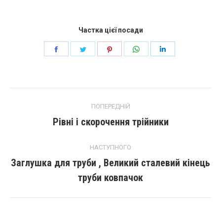
Частка цієї посади
Поділіться
Поділіться
Поділіться
Поділіться
Поділіться
далі
далі
далі
далі
далі
facebook
щебет
Pinterest
WhatsApp
LinkedIn
повідомлення
ПОПЕРЕДНІЙ
навігації
Рівні і скорочення трійники
Попередній
пост:
НАСТУПНОГО
Заглушка для труби , Великий сталевий кінець
Наступний
труби ковпачок
запис: