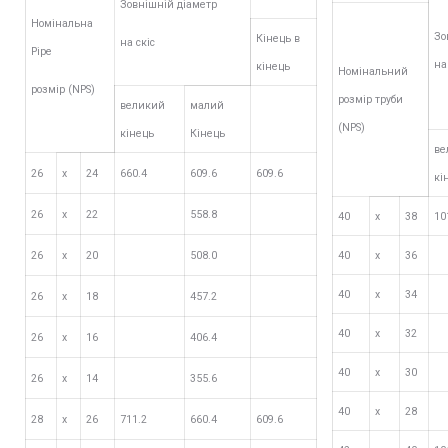
Зовнішній діаметр
Номінальна
Зо
Кінець в
на скіс
Pipe
на
кінець
Номінальний
розмір (NPS)
розмір труби
великий
малий
(NPS)
кінець
Кінець
ве
26
х
24
660.4
609.6
609.6
кі
26
х
22
558.8
40
х
38
10
26
х
20
508.0
40
х
36
40
х
34
26
х
18
457.2
40
х
32
26
х
16
406.4
40
х
30
26
х
14
355.6
40
х
28
28
х
26
711.2
660.4
609.6