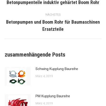
Betonpumpenteile induktiv gehärtet Boom Rohr
Vorheriger
Beitrag:
NÄCHSTES
Betonpumpen und Boom Rohr für Baumaschinen
Nächster
Ersatzteile
Beitrag:
zusammenhängende Posts
Schwing Kupplung Baureihe
März 4, 2019
PM Kupplung Baureihe
März 4, 2019