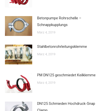
Betonpumpe Rohrschelle –
Schnappkupplungs
März 4, 2019
Stahlbetonrohrleitungsklemme
März 4, 2019
PM DN125 geschmiedet Keilklemme
März 4, 2019
DN125 Schmieden Hochdruck-Snap
Clamp