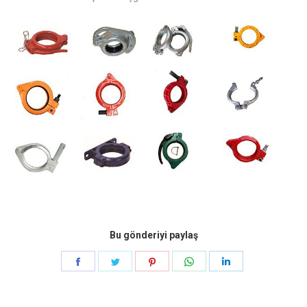
Bu gönderiyi paylaş
Paylaş
Paylaş
Paylaş
Paylaş
Paylaş
Facebook
heyecan
pinterest
Naber
LinkedIn