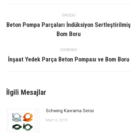
navigasyon
ÖNCEKI
gönderisi
Beton Pompa Parçaları İndüksiyon Sertleştirilmiş
Önceki
Bom Boru
yazı:
SONRAKI
İnşaat Yedek Parça Beton Pompası ve Bom Boru
Sonraki
mesaj:
İlgili Mesajlar
Schwing Kavrama Serisi
Mart 4, 2019