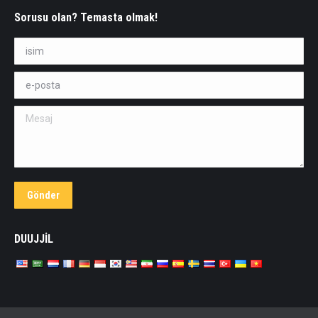
Sorusu olan? Temasta olmak!
isim *
e-posta *
Mesaj
Gönder
DUUJJİL