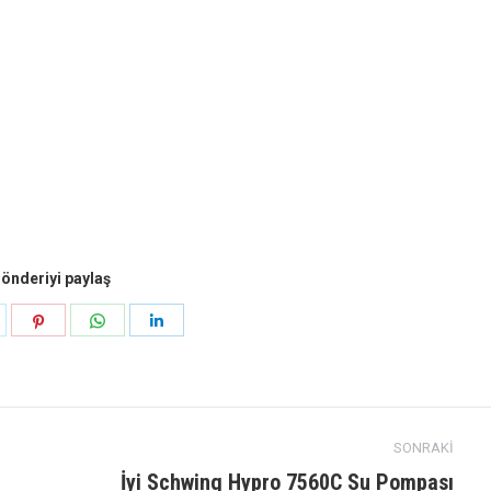
önderiyi paylaş
aylaş
Paylaş
Paylaş
Paylaş
k
eyecan
pinterest
Naber
LinkedIn
SONRAKI
İyi Schwing Hypro 7560C Su Pompası