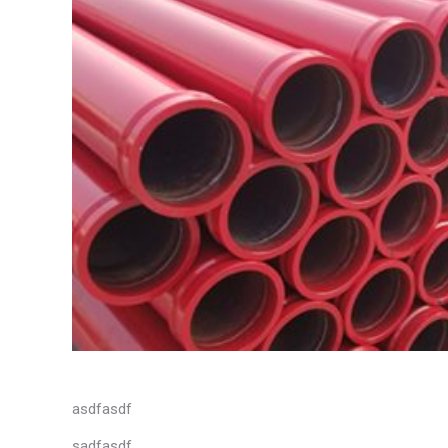
asdfasdf
sadfasdf