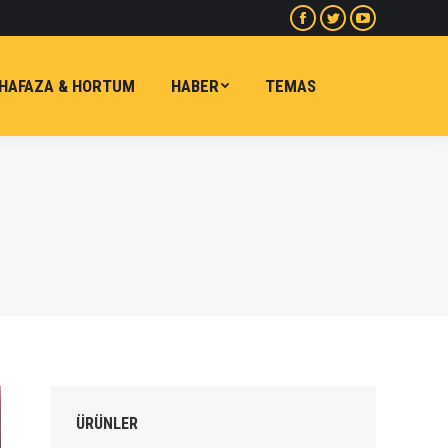
Facebook
heyecan
Youtube
sayfa
sayfa
sayfa
yeni
yeni
yeni
HAFAZA & HORTUM
HABER
TEMAS
pencerede
pencerede
pencerede
açılır
açılır
açılır
ÜRÜNLER