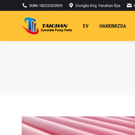
0086-18232020939
Dongliu Köy, Yanshan İlçe
EV
HAKKIMIZDA