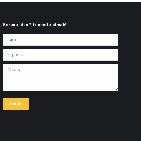
Sorusu olan? Temasta olmak!
isim *
e-posta *
Mesaj
Gönder