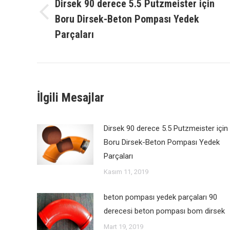
Dirsek 90 derece 5.5 Putzmeister için
Boru Dirsek-Beton Pompası Yedek
Önceki
yazı:
Parçaları
İlgili Mesajlar
Dirsek 90 derece 5.5 Putzmeister için
Boru Dirsek-Beton Pompası Yedek
Parçaları
Kasım 11, 2019
beton pompası yedek parçaları 90
derecesi beton pompası bom dirsek
Mart 19, 2019