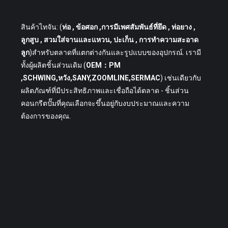
สินค้าไทจัน: (
ท่อ
, ข้อศอก ,การมีเพศสัมพันธ์ที่ยึด , ท่อยาง ,
ลูกสูบ , สวมใส่จานและแหวน, ปะเก็น , การทำความสะอาด
ลูก
)สำหรับตลาดที่แตกต่างกันและรูปแบบของอุปกรณ์. เรามี
ทั้งผู้ผลิตชิ้นส่วนเดิม (
OEM：PM
,SCHWING,หวัง,SANY,ZOOMLINE,SERMAC
) เช่นเดียวกับ
ผลิตภัณฑ์ที่มีประสิทธิภาพและเชื่อถือได้ตลาด - ชิ้นส่วน
คอนกรีตปั๊มที่คุณเลือกจะขึ้นอยู่กับงบประมาณและความ
ต้องการของคุณ.