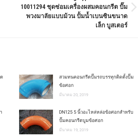
10011294 ชุดซ่อมเครื่องผสมคอนกรีต ปั๊ม
วดเร็ว
โพสต์
พวงมาลัยแบบม้วน ปั้มน้ำเบนซินขนาด
ถัด
เล็ก บูสเตอร์
ไป:
ีต
สวมทนคอนกรีตปั๊มรถบรรทุกติดตั้งปั๊ม
ข้อศอก
มีนาคม 20, 2019
ษา
DN125 5 นิ้วอะไหล่หล่อข้อศอกสำหรับ
ปั๊มคอนกรีตบูมข้อศอก
มีนาคม 19, 2019