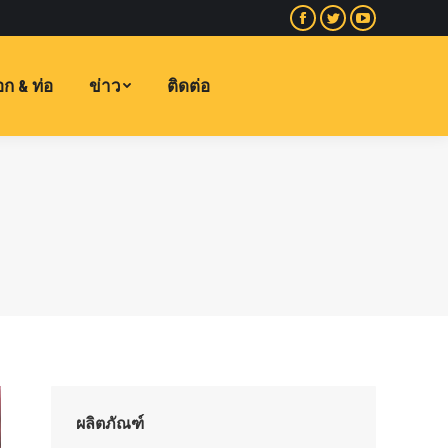
Facebook
พูด
YouTube
หน้า
เบา
หน้า
เปิด
และ
เปิด
ก & ท่อ
ข่าว
ติดต่อ
ใน
รวดเร็ว
ใน
หน้าต่าง
หน้า
หน้าต่าง
ใหม่
เปิด
ใหม่
ใน
หน้าต่าง
ใหม่
ผลิตภัณฑ์