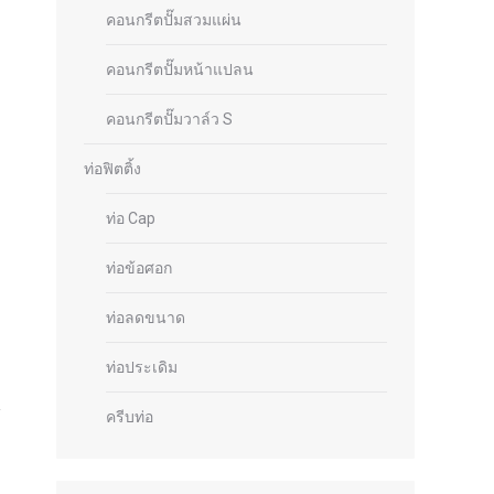
คอนกรีตปั๊มสวมแผ่น
คอนกรีตปั๊มหน้าแปลน
คอนกรีตปั๊มวาล์ว S
ท่อฟิตติ้ง
ท่อ Cap
ท่อข้อศอก
ท่อลดขนาด
ท่อประเดิม
ครีบท่อ