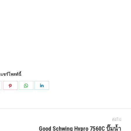
แชร์โพสต์นี้
บ่ง
แบ่ง
แบ่ง
แบ่ง
ัน
ปัน
ปัน
ปัน
น
บน
บน
บน
k
ูด
Pinterest
WhatsApp
LinkedIn
ต่อไป
บา
Good Schwing Hypro 7560C ปั๊มน้ำ
ละ