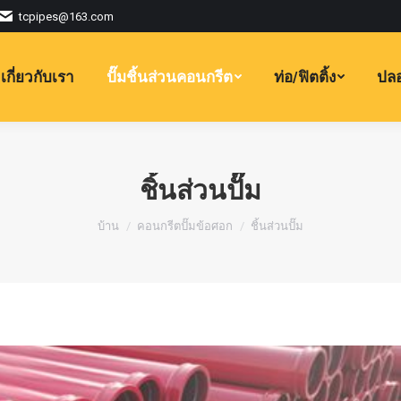
tcpipes@163.com
เกี่ยวกับเรา
ปั๊มชิ้นส่วนคอนกรีต
ท่อ/ฟิตติ้ง
ปลอ
ชิ้นส่วนปั๊ม
คุณอยู่ที่นี่:
บ้าน
คอนกรีตปั๊มข้อศอก
ชิ้นส่วนปั๊ม