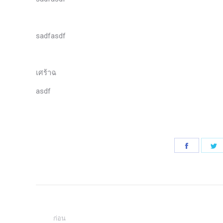
sadfasdf
เศร้าฉ
asdf
แบ่ง
แ
ปัน
ป
บน
บ
นำทาง
Faceboo
พ
เ
โพสต์
ก่อน
แ