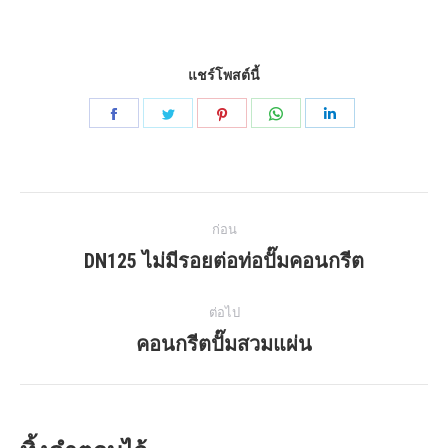
แชร์โพสต์นี้
แบ่ง
แบ่ง
แบ่ง
แบ่ง
แบ่ง
ปัน
ปัน
ปัน
ปัน
ปัน
บน
บน
บน
บน
บน
นำทาง
Facebook
พูด
Pinterest
WhatsApp
LinkedIn
ก่อน
เบา
โพสต์
DN125 ไม่มีรอยต่อท่อปั๊มคอนกรีต
โพสต์
และ
ก่อน
รวดเร็ว
หน้า:
ต่อไป
คอนกรีตปั๊มสวมแผ่น
โพสต์
ถัด
ไป: