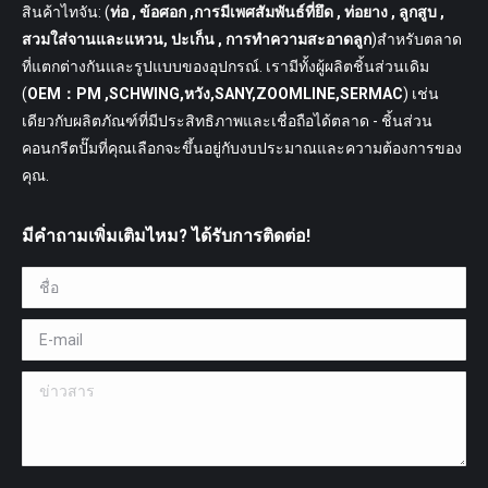
สินค้าไทจัน: (
ท่อ
, ข้อศอก ,การมีเพศสัมพันธ์ที่ยึด , ท่อยาง , ลูกสูบ ,
สวมใส่จานและแหวน, ปะเก็น , การทำความสะอาดลูก
)สำหรับตลาด
ที่แตกต่างกันและรูปแบบของอุปกรณ์. เรามีทั้งผู้ผลิตชิ้นส่วนเดิม
(
OEM：PM ,SCHWING,หวัง,SANY,ZOOMLINE,SERMAC
) เช่น
เดียวกับผลิตภัณฑ์ที่มีประสิทธิภาพและเชื่อถือได้ตลาด - ชิ้นส่วน
คอนกรีตปั๊มที่คุณเลือกจะขึ้นอยู่กับงบประมาณและความต้องการของ
คุณ.
มีคำถามเพิ่มเติมไหม? ได้รับการติดต่อ!
ชื่อ *
E-mail *
ข่าวสาร