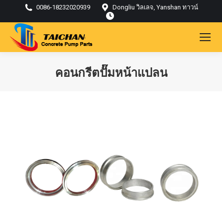
0086-18232020939
Dongliu วิลเลจ, Yanshan ทาวน์
คอนกรีตปั๊มหน้าแปลน
คุณอยู่ที่นี่: