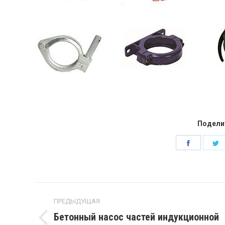
Подели
Поделит
П
в
в
facebook
щ
Навигация
ПРЕДЫДУЩАЯ
по
Бетонный насос частей индукционной
Предыдущая