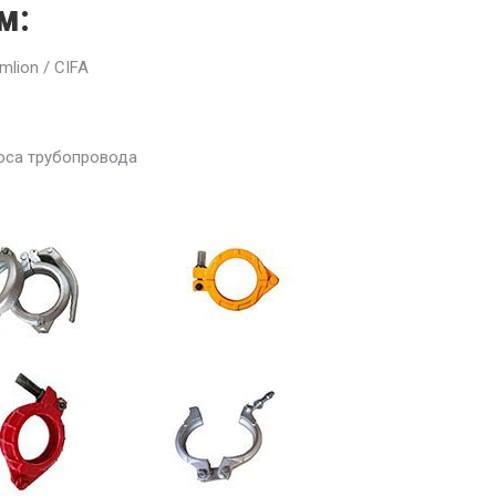
м:
mlion / CIFA
соса трубопровода