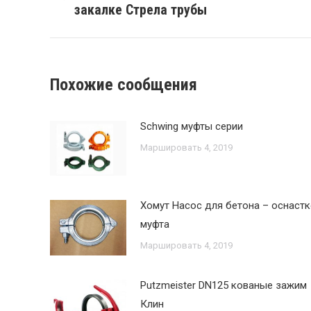
закалке Стрела трубы
записям
запись:
Похожие сообщения
Schwing муфты серии
Маршировать 4, 2019
Хомут Насос для бетона – оснастк
муфта
Маршировать 4, 2019
Putzmeister DN125 кованые зажим
Клин