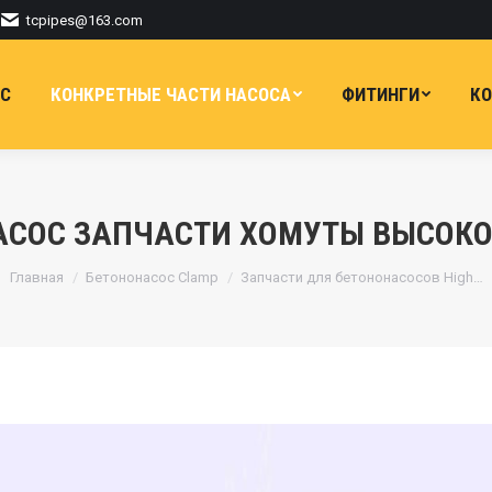
tcpipes@163.com
АС
КОНКРЕТНЫЕ ЧАСТИ НАСОСА
ФИТИНГИ
КО
АСОС ЗАПЧАСТИ ХОМУТЫ ВЫСОКО
Вы здесь:
Главная
Бетононасос Clamp
Запчасти для бетононасосов High…