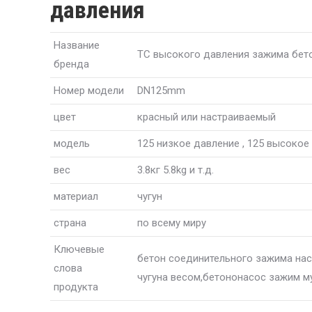
давления
Название
ТС высокого давления зажима бет
бренда
Номер модели
DN125mm
цвет
красный или настраиваемый
модель
125 низкое давление , 125 высокое
вес
3.8кг 5.8kg и т.д.
материал
чугун
страна
по всему миру
Ключевые
бетон соединительного зажима нас
слова
чугуна весом,бетононасос зажим м
продукта