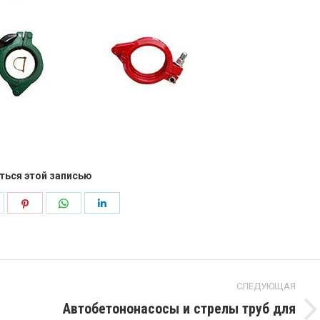
ться этой записью
ься
оделиться
Поделиться
Поделиться
Поделиться
в
в
в
ебет
Pinterest
WhatsApp
LinkedIn
СЛЕДУЮЩАЯ
Автобетононасосы и стрелы труб для
Следующая