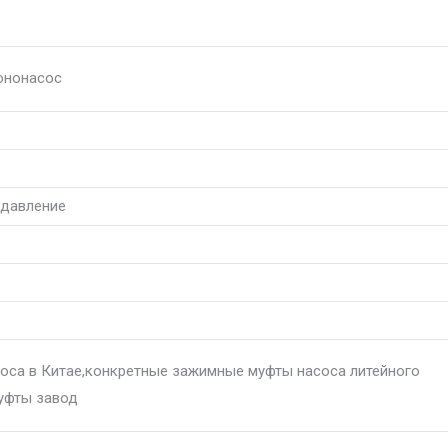
ононасос
 давление
оса в Китае,конкретные зажимные муфты насоса литейного
уфты завод