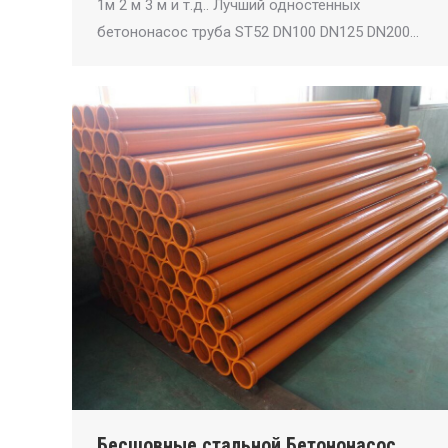
1м 2 м 3 м и т.д.. Лучший одностенных
бетононасос труба ST52 DN100 DN125 DN200…
Бесшовные стальной Бетононасос