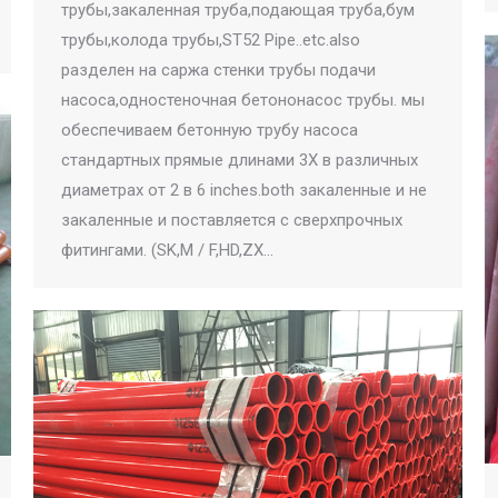
трубы,закаленная труба,подающая труба,бум
трубы,колода трубы,ST52 Pipe..etc.also
разделен на саржа стенки трубы подачи
насоса,одностеночная бетононасос трубы. мы
обеспечиваем бетонную трубу насоса
стандартных прямые длинами 3Х в различных
диаметрах от 2 в 6 inches.both закаленные и не
закаленные и поставляется с сверхпрочных
фитингами. (SK,M / F,HD,ZX…