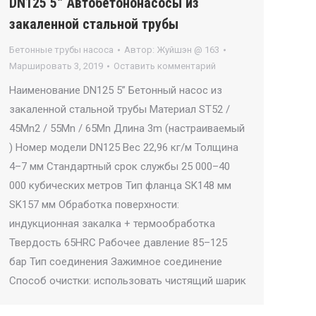
DN125 5” Автобетононасосы из
закаленной стальной трубы
Бетонные трубы насоса
Автор:
Жуйшэн @ 163
Маршировать 3, 2019
Оставить комментарий
Наименование DN125 5” Бетонный насос из
закаленной стальной трубы Материал ST52 /
45Mn2 / 55Mn / 65Mn Длина 3m (настраиваемый
) Номер модели DN125 Вес 22,96 кг/м Толщина
4–7 мм Стандартный срок службы 25 000–40
000 кубических метров Тип фланца SK148 мм
SK157 мм Обработка поверхности:
индукционная закалка + термообработка
Твердость 65HRC Рабочее давление 85–125
бар Тип соединения Зажимное соединение
Способ очистки: использовать чистящий шарик