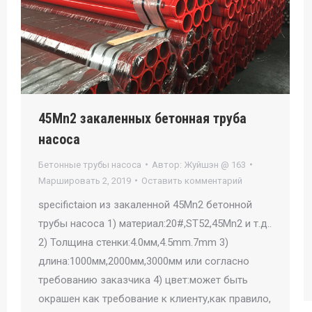
45Mn2 закаленных бетонная труба
насоса
Бетонные трубы насоса
Автор:
Жуйшэн @ 163
Маршировать 2, 2019
Оставить комментарий
specifictaion из закаленной 45Mn2 бетонной
трубы насоса 1) материал:20#,ST52,45Mn2 и т.д..
2) Толщина стенки:4.0мм,4.5mm.7mm 3)
длина:1000мм,2000мм,3000мм или согласно
требованию заказчика 4) цвет:может быть
окрашен как требование к клиенту,как правило,