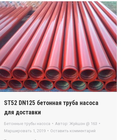
ST52 DN125 бетонная труба насоса
для доставки
Бетонные трубы насоса
Автор:
Жуйшэн @ 163
Маршировать 1, 2019
Оставить комментарий