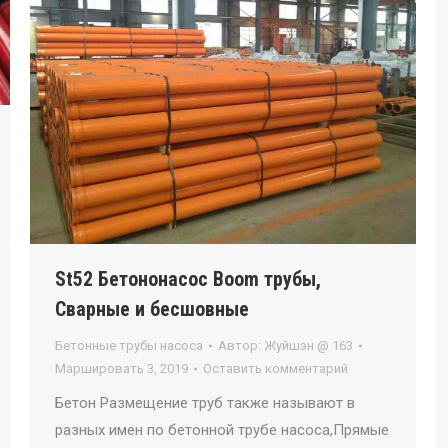
St52 Бетононасос Boom трубы,
Сварные и бесшовные
Бетонные трубы насоса
Автор:
Жуйшэн @ 163
Маршировать 3, 2019
Оставить комментарий
Бетон Размещение труб также называют в
разных имен по бетонной трубе насоса,Прямые