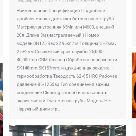
Маршировать 7, 2019
Оставить комментарий
Наименование Спецификация Подробнее:
двойная стенка доставка бетона насос труба
Материал:внутренняя 65Mn или М600, внешний
20# Длина 3м (настраиваемый ) Номер
модели:DN125 Вес:22.96кг / м Толщина::3+2мм ,
2.5+2мм Ссылочный срок службы:25,000-
40,000Тип CBM Фланец:Обработка поверхности
SK148mm SK157mm: индукционная закалка +
термообработка Твердость:62-65 HRC Рабочее
давление:85-125бар Тип соединения зажим
соединение Cleaning способ использовать
шарик чистки Twin-стенки трубы Модель Нет.
Наружный диаметр…