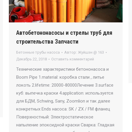
Автобетононасосы и стрелы труб для
строительства Запчасти
Бетонные трубы насоса
Автор:
Жуйшэн @ 163
Декабрь 22, 2018
Оставить комментарий
Технические характеристики бетононасоса и
Boom Pipe 1.material: коробка стали , литье
локоть 2.lifetime: 20000-80000Лечение 3.surface
куб: выпечка краски 4.application: используется
для БДМ, Schwing, Sany, Zoomlion и так далее
конкретных Ends насоса: SK / ZX / FM фланец
Поверхностный: Электростатическое
напыление эпоксидной краски Сварка: Гладкая