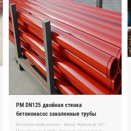
PM DN125 двойная стенка
бетононасос закаленные трубы
Бетонные трубы насоса
Автор:
Жуйшэн @ 163