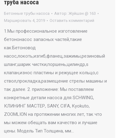
труба насоса
Бетонные трубы насоса
Автор:
Жуйшэн @ 163
Маршировать 4, 2019
Оставить комментарий
1.Мы профессиональное изготовление
бетононасос запасных частей,такие
как:Бетоновод
насос,локоть,изгиб,фланец,зажимы,резиновый
шланг,шарик чистки,поршень,цилиндр,s
клапан,износ пластины и режущее кольцо,с
ствол,прокладка,размещение стрелы машины и
так далее. 2. приложение: Мы поставляем
конкретные детали насоса для SCHWING,
КЛИНИНГ МАСТЕР, SANY, CIFA, Kyokuto,
ZOOMLION на протяжении многих лет, так что
мы можем обещать вам качество и лучшие
цены. Модель Тип Толщина, мм…