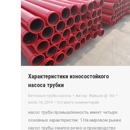
Характеристики износостойкого
насоса трубки
Бетонные трубы насоса
Автор:
Жуйшэн @ 163
июль 16, 2019
Оставить комментарий
насос труба промышленность имеет четыре
основных характеристик: 1.На мировом рынке
насос трубы сжался резко и производство