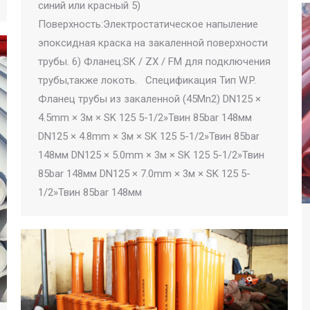
синий или красный 5)
Поверхность:Электростатическое напыление
эпоксидная краска на закаленной поверхности
трубы. 6) Фланец:SK / ZX / FM для подключения
трубы,также локоть. Спецификация Тип W.P.
Фланец трубы из закаленной (45Mn2) DN125 ×
4.5mm × 3м × SK 125 5-1/2»Твин 85bar 148мм
DN125 × 4.8mm × 3м × SK 125 5-1/2»Твин 85bar
148мм DN125 × 5.0mm × 3м × SK 125 5-1/2»Твин
85bar 148мм DN125 × 7.0mm × 3м × SK 125 5-
1/2»Твин 85bar 148мм