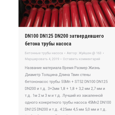
DN100 DN125 DN200 затвердевшего
бетона трубы насоса
Бетонные трубы насоса
Автор:
Жуйшэн @ 163
Маршировать 4, 2019
Оставить комментарий
Название материала Время Размер Жизнь
Диаметр Толщина Длина Твин стены
бетононасос трубы 55Мп + ST52 DN100 DN125
DN200 и т.д.. 3+2мм 1,8 + 1,8 + 3,2 мм 2,7 мм и
т.д.. 1м 2 м 3 м и т.д.. Лучший из закаленной
одного конкретного трубы насоса 45Mn2 DN100
DN125 DN200 и т.д.. 4.25мм 4,5 мм 5,0 мм и т.д..