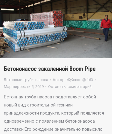
Бетононасос закаленной Boom Pipe
Бетонные трубы насоса
Автор:
Жуйшэн @ 163
Маршировать 5, 2019
Оставить комментарий
Бетонная труба насоса представляет собой
новый вид строительной техники
принадлежности продукта, который появляется
одновременно с появлением бетононасоса
доставки,Его рождение значительно повысило