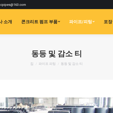
tcpipes@163.com
사 소개
콘크리트 펌프 부품
파이프/피팅
포장 
동등 및 감소 티
현재:
집
파이프 피팅
동등 및 감소 티