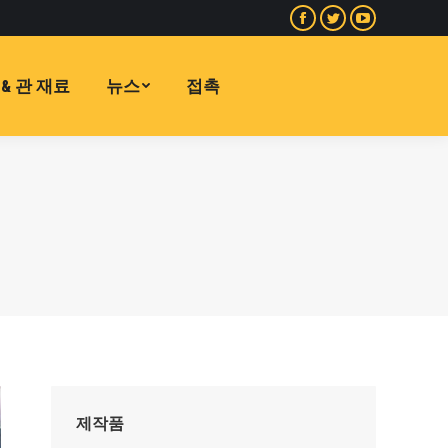
페
지
유
이
저
튜
스
귀
브
& 관 재료
뉴스
접촉
북
다
페
페
페
이
이
이
지
지
지
가
가
가
새
새
새
창
창
창
에
에
에
서
서
서
열
열
열
립
립
립
니
니
니
다
다
다
제작품