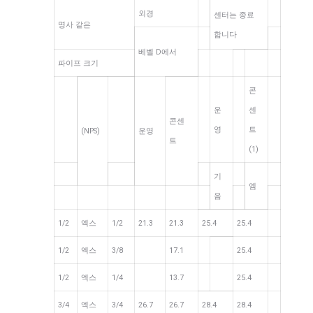
외경
센터는 종료
명사 같은
합니다
베벨 D에서
파이프 크기
콘
운
센
콘센
영
트
(NPS)
운영
트
(1)
기
엠
음
1/2
엑스
1/2
21.3
21.3
25.4
25.4
1/2
엑스
3/8
17.1
25.4
1/2
엑스
1/4
13.7
25.4
3/4
엑스
3/4
26.7
26.7
28.4
28.4