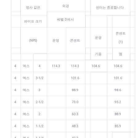
외경
명사 같은
센터는 종료합니다
베벨 D에서
파이프 크기
콘센트
운영
(NPS)
운영
콘센트
(1)
기음
엠
4
엑스
4
114.3
114.3
104.6
104.6
4
엑스
3-1/2
101.6
101.6
4
엑스
3
88.9
98.6
4
엑스
2-1/2
73.0
95.2
4
엑스
2
60.3
88.9
4
엑스
1-1/2
48.3
85.9