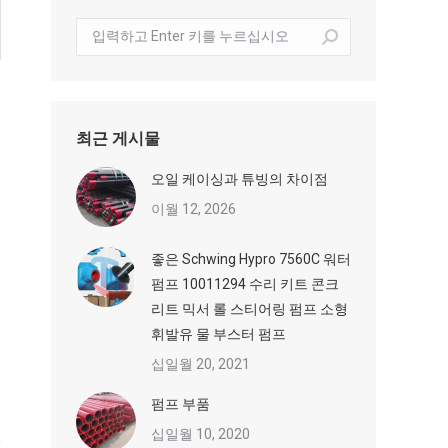
수
색:
최근 게시물
오일 케이싱과 튜빙의 차이점
이월 12, 2026
좋은 Schwing Hypro 7560C 워터
펌프 10011294 수리 키트 콘크
리트 믹서 롤 스티어링 펌프 소형
휘발유 물 부스터 펌프
십일월 20, 2021
펌프 부품
십일월 10, 2020