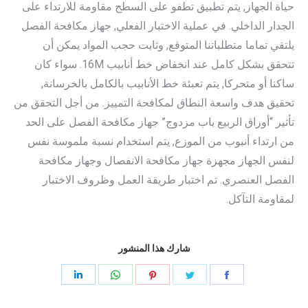
حياة الجهاز, يتم تطبيق تطفو على السطح مقاومة للارتداء على
الجدار الداخلي. في عملية الاختبار الفعلي, جهاز مكافحة الفصل
يلتقي تماما متطلباتنا المتوقع, وثابت حجب المواد يمكن أن
تتحقق بشكل كامل عند انخفاض خط أنابيب 16M. سواء كان
ساكنا أو متحركا, يتم تعبئة خط الأنابيب بالكامل بالخرسانة,
تحقيق هدف واسعة النطاق لمكافحة التمييز. من أجل التحقق من
تأثير “أوراق الربيع باب مزدوج” جهاز مكافحة الفصل على الحد
من ارتداء أنبوب من الموزع, يتم استخدام نسبة ملموسة نفس
لنفس الجهاز مجهزة جهاز مكافحة الانفصال وجهاز مكافحة
الفصل العنصري. تم اختبار طريقة العمل وظروف الاختبار
لمقاومة التآكل.
شارك هذا المنشور
مشاركه
مشاركه
مشاركه
مشاركه
مشاركه
فى
فى
فى
فى
فى