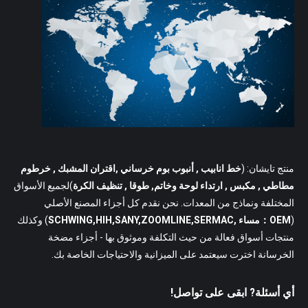
منتج تايشان: (
خط انابيب
, أنبوب بوم خرساني ,اقتران المشبك , خرطوم
مطاطي , مكبس , ارتداء لوحة وخاتم, طوقا , تنظيف الكرة
)لجميع الأسواق
المختلفة ونماذج من المعدات. نحن نقدم كل أجزاء المصنع الأصلي
(
OEM：مساء ,SCHWING,HIH,SANY,ZOOMLINE,SERMAC
) وكذلك
منتجات أسواق فعالة من حيث التكلفة وموثوق بها - أجزاء مضخة
الخرسانة اخترت سيعتمد على الميزانية والاحتياجات الخاصة بك.
أي أسئلة? ابقى على تواصل!