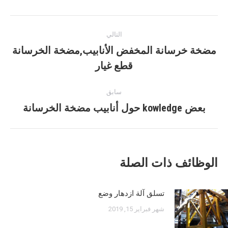
فيس
تغريد
موقع
ال
ينكدين
آخر
بوك
Pinterest
WhatsApp
التالي
الملاحة
مضخة خرسانة المخفض الأنابيب,مضخة الخرسانة
مرحلة
قطع غيار
ما
بعد
سابق
القادم:
بعض kowledge حول أنابيب مضخة الخرسانة
المنشور
السابق:
الوظائف ذات الصلة
تسلق آلة ازدهار وضع
شهر فبراير 15, 2019