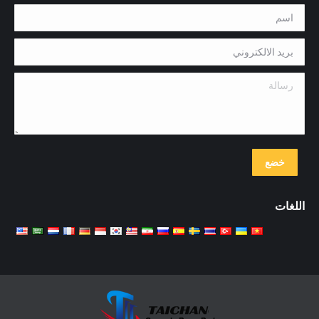
اسم *
بريد الالكتروني *
رسالة
خضع
اللغات