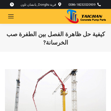
0086-18232020939
قرية Dongliu, يانشان تاون
كيفية حل ظاهرة الفصل بين الطفرة صب
الخرسانة?
أنت هنا: