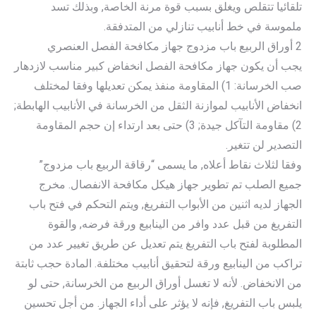
تلقائيا تتقلص ويغلق بسبب قوة مرنة الخاصة, وبذلك تسد
ملموسة في خط أنابيب تنازلي من المتدفقة.
2 أوراق الربيع باب مزدوج جهاز مكافحة الفصل العنصري
يجب أن يكون جهاز مكافحة الفصل انخفاض كبير مناسب لازدهار
صب الخرسانة: 1) المقاومة منفذ يمكن تعديلها وفقا لمختلف
انخفاض الأنابيب لموازنة الثقل من الخرسانة في الأنابيب الهابطة;
2) مقاومة التآكل جيدة; 3) حتى بعد ارتداء إن حجم المقاومة
التصدير لن تتغير.
وفقا لثلاث نقاط أعلاه, ما يسمى “رقاقة الربيع باب مزدوج”
جميع الصلب تم تطوير جهاز هيكل مكافحة الانفصال. مخرج
الجهاز لديه اثنين من الأبواب التفريغ, ويتم التحكم في فتح باب
التفريغ من قبل عدد وافر من الينابيع ورقة فرضه, والقوة
المطلوبة لفتح باب التفريغ يتم تعديل عن طريق تغيير عدد من
تراكب من الينابيع ورقة لتحقيق أنابيب مختلفة. المادة حجب ثابتة
من الانخفاض. لأنه لا تغسل أوراق الربيع من الخرسانة, حتى لو
يلبس باب التفريغ, فإنه لا يؤثر على أداء الجهاز. من أجل تحسين