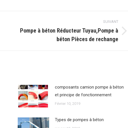
k
azouillement
Pinterest
WhatsApp
LinkedIn
SUIVANT
Pompe à béton Réducteur Tuyau,Pompe à
Article
béton Pièces de rechange
suivant
:
composants camion pompe à béton
et principe de fonctionnement
Février 10, 2019
Types de pompes à béton