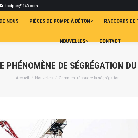
tcpipes@163.com
DE NOUS
PIÈCES DE POMPE À BÉTON
RACCORDS DE 
NOUVELLES
CONTACT
E PHÉNOMÈNE DE SÉGRÉGATION DU
Vous êtes ici :
Accueil
Nouvelles
Comment résoudre la ségrégation…