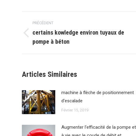
Faceboo
G
Navigation
PRÉCÉDENT
article
certains kowledge environ tuyaux de
Article
pompe à béton
précédent
:
Articles Similaires
machine à flèche de positionnement
d'escalade
Février 15, 2019
Augmenter l'efficacité de la pompe et
à vie avec le coude de débit et