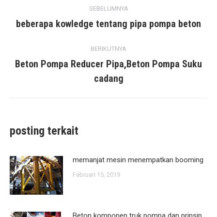
posting
SEBELUMNYA
navigasi
beberapa kowledge tentang pipa pompa beton
posting
sebelumnya:
BERIKUTNYA
Beton Pompa Reducer Pipa,Beton Pompa Suku
posting
cadang
berikutnya:
posting terkait
memanjat mesin menempatkan booming
Februari 15, 2019
Beton komponen truk pompa dan prinsip