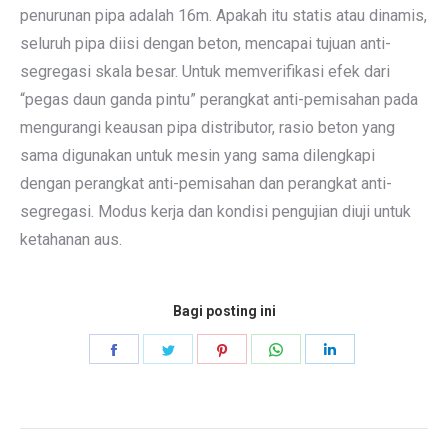
penurunan pipa adalah 16m. Apakah itu statis atau dinamis,
seluruh pipa diisi dengan beton, mencapai tujuan anti-
segregasi skala besar. Untuk memverifikasi efek dari
“pegas daun ganda pintu” perangkat anti-pemisahan pada
mengurangi keausan pipa distributor, rasio beton yang
sama digunakan untuk mesin yang sama dilengkapi
dengan perangkat anti-pemisahan dan perangkat anti-
segregasi. Modus kerja dan kondisi pengujian diuji untuk
ketahanan aus.
Bagi posting ini
Bagikan
Bagikan
Bagikan
Bagikan
Bagikan
di
di
di
di
di
Facebook
Kericau
pinterest
Ada
LinkedIn
apa