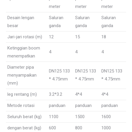
meter
meter
meter
Desain lengan
Saluran
Saluran
Saluran
besar
ganda
ganda
ganda
Jari-jari rotasi (m)
12
15
18
Ketinggian boom
4
4
4
menempatkan
Diameter pipa
DN125 133
DN125 133
DN125 133
menyampaikan
* 4.75mm
* 4.75mm
* 4.75mm
(mm)
leg rentang (m)
3.2*3.2
4*4
4*4
Metode rotasi
panduan
panduan
panduan
Seluruh berat (kg)
1100
1500
1600
dengan berat (kg)
600
800
1000