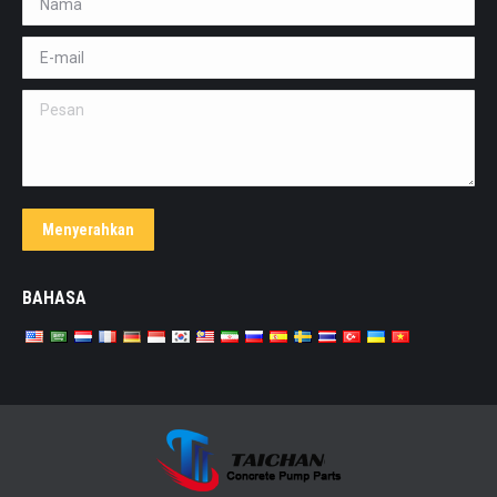
E-mail *
Pesan
Menyerahkan
BAHASA