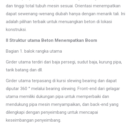
dan tinggi total tubuh mesin sesuai. Orientasi menempatkan
dapat sewenang-wenang diubah hanya dengan menarik tali. Ini
adalah pilihan terbaik untuk menuangkan beton di lokasi
konstruksi.
II
Struktur utama Beton Menempatkan Boom
Bagian 1. balok rangka utama
Girder utama terdiri dari baja persegi, sudut baja, kurung pipa,
tarik batang dan dll.
Girder utama terpasang di kursi slewing bearing dan dapat
diputar 360 ° melalui bearing slewing. Front-end dari gelagar
utama memiliki dukungan pipa untuk memperbaiki dan
mendukung pipa mesin menyampaikan, dan back-end yang
dilengkapi dengan penyeimbang untuk mencapai
keseimbangan penyeimbang.