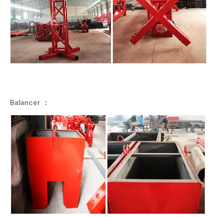
Balancer ：