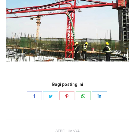
Bagi posting ini
Bagikan
Bagikan
Bagikan
Bagikan
Bagikan
di
di
di
di
di
Facebook
Kericau
pinterest
Ada
LinkedIn
posting
apa
SEBELUMNYA