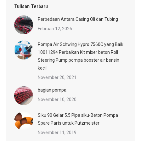
Tulisan Terbaru
Perbedaan Antara Casing Oli dan Tubing
Februari 12, 2026
Pompa Air Schwing Hypro 7560C yang Baik
10011294 Perbaikan Kit mixer beton Roll
Steering Pump pompa booster air bensin
kecil
November 20, 2021
bagian pompa
November 10, 2020
Siku 90 Gelar 5.5 Pipa siku-Beton Pompa
Spare Parts untuk Putzmeister
November 11, 2019