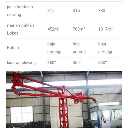
jenis bantalan
315
315
380
slewing
menempatkan
452m²
700m²
1017m²
Lokasi
baja
baja
baja
Bahan
persegi
persegi
persegi
kisaran slewing
360°
360°
360°