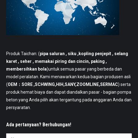
Produk Taichan: (
pipa saluran
, siku ,kopling penjepit , selang
karet , seher , memakai piring dan cincin, paking ,
membersihkan bola
)untuk semua pasar yang berbeda dan
model peralatan. Kami menawarkan kedua bagian produsen asli
(
OEM：SORE ,SCHWING,HIH,SANY,ZOOMLINE,SERMAC
) serta
produk hemat biaya dan dapat diandalkan pasar - bagian pompa
beton yang Anda pilih akan tergantung pada anggaran Anda dan
persyaratan.
Ada pertanyaan? Berhubungan!
Nama *