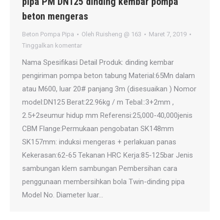
pipa PM DN125 dinding kembar pompa
beton mengeras
Beton Pompa Pipa
Oleh
Ruisheng @ 163
Maret 7, 2019
Tinggalkan komentar
Nama Spesifikasi Detail Produk: dinding kembar
pengiriman pompa beton tabung Material:65Mn dalam
atau M600, luar 20# panjang 3m (disesuaikan ) Nomor
model:DN125 Berat:22.96kg / m Tebal::3+2mm ,
2.5+2seumur hidup mm Referensi:25,000-40,000jenis
CBM Flange:Permukaan pengobatan SK148mm
SK157mm: induksi mengeras + perlakuan panas
Kekerasan:62-65 Tekanan HRC Kerja:85-125bar Jenis
sambungan klem sambungan Pembersihan cara
penggunaan membersihkan bola Twin-dinding pipa
Model No. Diameter luar…