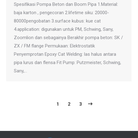
Spesifikasi Pompa Beton dan Boom Pipa 1.Material:
baja karton , pengecoran 2.lifetime siku: 20000-
80000pengobatan 3.surface kubus: kue cat
4.application: digunakan untuk PM, Schwing, Sany,
Zoomlion dan sebagainya Berakhir pompa beton: SK /
ZX / FM flange Permukaan: Elektrostatik
Penyemprotan Epoxy Cat Welding: las halus antara
pipa lurus dan flensa Fit Pump: Putzmeister, Schwing,
Sany,…
1
2
3