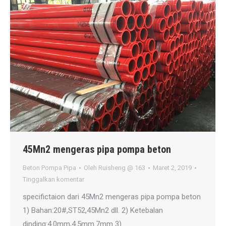
45Mn2 mengeras pipa pompa beton
Beton Pompa Pipa
Oleh
Ruisheng @ 163
Maret 2, 2019
Tinggalkan komentar
specifictaion dari 45Mn2 mengeras pipa pompa beton
1) Bahan:20#,ST52,45Mn2 dll. 2) Ketebalan
dinding:4.0mm,4.5mm.7mm 3)