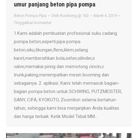
umur panjang beton pipa pompa
Beton Pompa Pipa
Oleh
Ruisheng @ 163
Maret 4, 2019
Tinggalkan komentar
1.Kami adalah pembuatan profesional suku cadang
pompa beton,seperti:pipa pompa
beton,siku,tikungan,flens,klem,selang
karet,membersihkan bola,seher,silinder,s
valve,memakai piring dan memotong cincin,c
trunk,paking,menempatkan mesin booming dan
sebagainya. 2. aplikasi: Kami telah memasok bagian-
bagian pompa beton untuk SCHWING, PUTZMEISTER,
SANY, CIFA, KYOKUTO, Zoomlion selama bertahun-
tahun, sehingga kami bisa menjanjikan Anda kualitas
dan harga terbaik. Ketik Model Tebal MM…