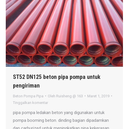
ST52 DN125 beton pipa pompa untuk
pengiriman
Beton Pompa Pipa
Oleh
Ruisheng @ 163
Maret 1, 2019
Tinggalkan komentar
pipa pompa ledakan beton yang digunakan untuk
pompa booming beton. dinding bagian dipadamkan
dan carburized untuk meningkatkan pipa kekerasan.