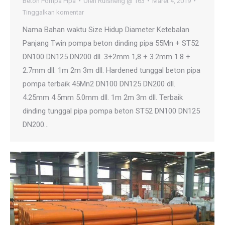
Beton Pompa Pipa
Oleh
Ruisheng @ 163
Maret 4, 2019
Tinggalkan komentar
Nama Bahan waktu Size Hidup Diameter Ketebalan
Panjang Twin pompa beton dinding pipa 55Mn + ST52
DN100 DN125 DN200 dll. 3+2mm 1,8 + 3.2mm 1.8 +
2.7mm dll. 1m 2m 3m dll. Hardened tunggal beton pipa
pompa terbaik 45Mn2 DN100 DN125 DN200 dll.
4.25mm 4.5mm 5.0mm dll. 1m 2m 3m dll. Terbaik
dinding tunggal pipa pompa beton ST52 DN100 DN125
DN200…