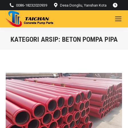
0086-18232020939
Desa Dongliu, Yanshan Kota
KATEGORI ARSIP:
BETON POMPA PIPA
Kamu di sini: