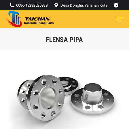
0086-18232020939
Desa Dongliu, Yanshan Kota
FLENSA PIPA
Kamu di sini: