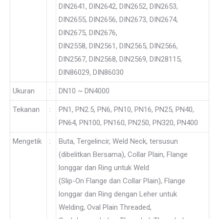
DIN2641, DIN2642, DIN2652, DIN2653,
DIN2655, DIN2656, DIN2673, DIN2674,
DIN2675, DIN2676,
DIN2558, DIN2561, DIN2565, DIN2566,
DIN2567, DIN2568, DIN2569, DIN28115,
DIN86029, DIN86030
Ukuran
:
DN10 ~ DN4000
Tekanan
:
PN1, PN2.5, PN6, PN10, PN16, PN25, PN40,
PN64, PN100, PN160, PN250, PN320, PN400
Mengetik
:
Buta, Tergelincir, Weld Neck, tersusun
(dibelitkan Bersama), Collar Plain, Flange
longgar dan Ring untuk Weld
(Slip-On Flange dan Collar Plain), Flange
longgar dan Ring dengan Leher untuk
Welding, Oval Plain Threaded,