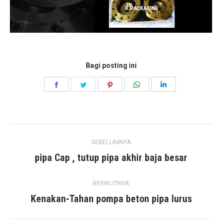
Bagi posting ini
Bagikan
Bagikan
Bagikan
Bagikan
Bagikan
di
di
di
di
di
Facebook
Kericau
pinterest
Ada
LinkedIn
posting
apa
SEBELUMNYA
navigasi
pipa Cap , tutup pipa akhir baja besar
posting
sebelumnya:
BERIKUTNYA
Kenakan-Tahan pompa beton pipa lurus
posting
berikutnya: