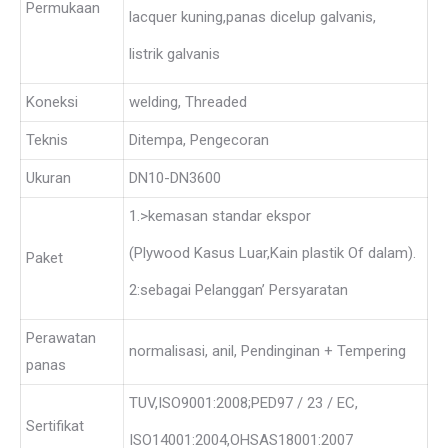
Permukaan
lacquer kuning,panas dicelup galvanis,
listrik galvanis
Koneksi
welding, Threaded
Teknis
Ditempa, Pengecoran
Ukuran
DN10-DN3600
1.>kemasan standar ekspor
(Plywood Kasus Luar,Kain plastik Of dalam).
Paket
2:sebagai Pelanggan’ Persyaratan
Perawatan
normalisasi, anil, Pendinginan + Tempering
panas
TUV,ISO9001:2008;PED97 / 23 / EC,
Sertifikat
ISO14001:2004,OHSAS18001:2007