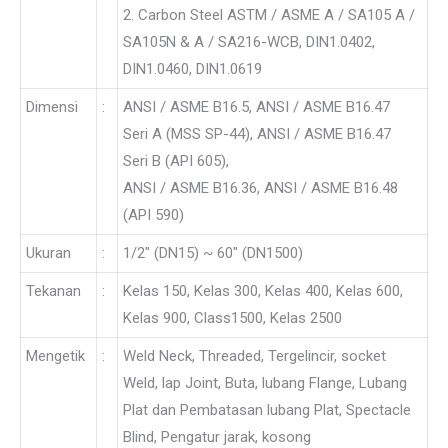
2. Carbon Steel ASTM / ASME A / SA105 A /
SA105N & A / SA216-WCB, DIN1.0402,
DIN1.0460, DIN1.0619
Dimensi
:
ANSI / ASME B16.5, ANSI / ASME B16.47
Seri A (MSS SP-44), ANSI / ASME B16.47
Seri B (API 605),
ANSI / ASME B16.36, ANSI / ASME B16.48
(API 590)
Ukuran
:
1/2″ (DN15) ~ 60″ (DN1500)
Tekanan
:
Kelas 150, Kelas 300, Kelas 400, Kelas 600,
Kelas 900, Class1500, Kelas 2500
Mengetik
:
Weld Neck, Threaded, Tergelincir, socket
Weld, lap Joint, Buta, lubang Flange, Lubang
Plat dan Pembatasan lubang Plat, Spectacle
Blind, Pengatur jarak, kosong