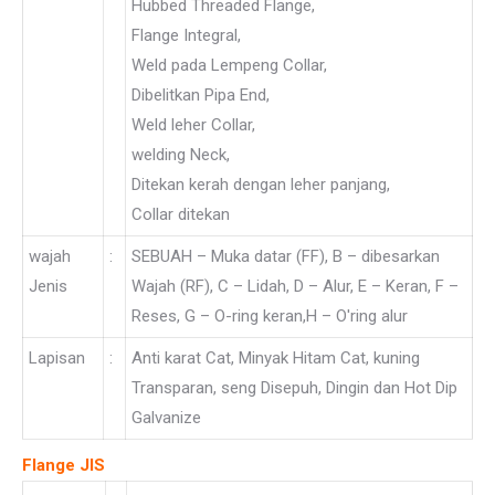
Hubbed Threaded Flange,
Flange Integral,
Weld pada Lempeng Collar,
Dibelitkan Pipa End,
Weld leher Collar,
welding Neck,
Ditekan kerah dengan leher panjang,
Collar ditekan
wajah
:
SEBUAH – Muka datar (FF), B – dibesarkan
Jenis
Wajah (RF), C – Lidah, D – Alur, E – Keran, F –
Reses, G – O-ring keran,H – O'ring alur
Lapisan
:
Anti karat Cat, Minyak Hitam Cat, kuning
Transparan, seng Disepuh, Dingin dan Hot Dip
Galvanize
Flange JIS