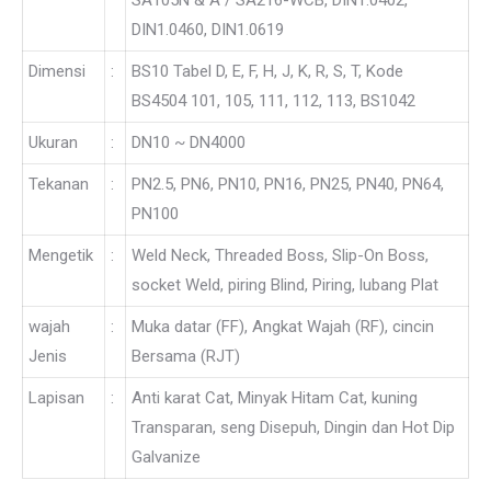
SA105N & A / SA216-WCB, DIN1.0402,
DIN1.0460, DIN1.0619
Dimensi
:
BS10 Tabel D, E, F, H, J, K, R, S, T, Kode
BS4504 101, 105, 111, 112, 113, BS1042
Ukuran
:
DN10 ~ DN4000
Tekanan
:
PN2.5, PN6, PN10, PN16, PN25, PN40, PN64,
PN100
Mengetik
:
Weld Neck, Threaded Boss, Slip-On Boss,
socket Weld, piring Blind, Piring, lubang Plat
wajah
:
Muka datar (FF), Angkat Wajah (RF), cincin
Jenis
Bersama (RJT)
Lapisan
:
Anti karat Cat, Minyak Hitam Cat, kuning
Transparan, seng Disepuh, Dingin dan Hot Dip
Galvanize