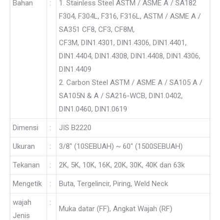
Bahan
:
1. Stainless Steel ASTM / ASME A / SA182
F304, F304L, F316, F316L, ASTM / ASME A /
SA351 CF8, CF3, CF8M,
CF3M, DIN1.4301, DIN1.4306, DIN1.4401,
DIN1.4404, DIN1.4308, DIN1.4408, DIN1.4306,
DIN1.4409
2. Carbon Steel ASTM / ASME A / SA105 A /
SA105N & A / SA216-WCB, DIN1.0402,
DIN1.0460, DIN1.0619
Dimensi
:
JIS B2220
Ukuran
:
3/8″ (10SEBUAH) ~ 60″ (1500SEBUAH)
Tekanan
:
2K, 5K, 10K, 16K, 20K, 30K, 40K dan 63k
Mengetik
:
Buta, Tergelincir, Piring, Weld Neck
wajah
:
Muka datar (FF), Angkat Wajah (RF)
Jenis