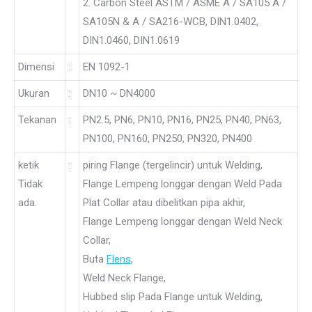
2. Carbon Steel ASTM / ASME A / SA105 A /
SA105N & A / SA216-WCB, DIN1.0402,
DIN1.0460, DIN1.0619
Dimensi
:
EN 1092-1
Ukuran
:
DN10 ~ DN4000
Tekanan
:
PN2.5, PN6, PN10, PN16, PN25, PN40, PN63,
PN100, PN160, PN250, PN320, PN400
ketik
:
piring Flange (tergelincir) untuk Welding,
Tidak
Flange Lempeng longgar dengan Weld Pada
ada.
Plat Collar atau dibelitkan pipa akhir,
Flange Lempeng longgar dengan Weld Neck
Collar,
Buta
Flens
,
Weld Neck Flange,
Hubbed slip Pada Flange untuk Welding,