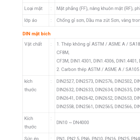
Loại mặt
:
Mặt phẳng (FF), nâng khuôn mặt (RF), p
lớp áo
:
Chống gỉ sơn, Dầu ma zút Sơn, vàng tro
DIN mặt bích
Vật chất
:
1. Thép không gỉ ASTM / ASME A / SA18
CF8M,
CF3M, DIN1.4301, DIN1.4306, DIN1.4401, 
2. Carbon thép ASTM / ASME A / SA105 
kích
:
DIN2527, DIN2573, DIN2576, DIN2502, DI
thước
DIN2632, DIN2633, DIN2634, DIN2635, DI
DIN2641, DIN2642, DIN2652, DIN2653, DI
DIN2558, DIN2561, DIN2565, DIN2566, DI
Kích
:
DN10 ~ DN4000
thước
Sức ép
:
PN1, PN2.5, PN6, PN10, PN16, PN25, PN