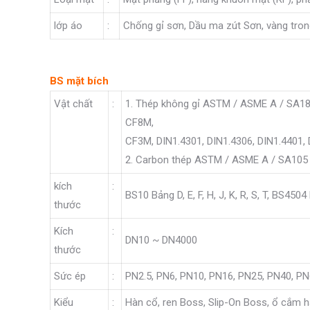
lớp áo
:
Chống gỉ sơn, Dầu ma zút Sơn, vàng tro
BS mặt bích
Vật chất
:
1. Thép không gỉ ASTM / ASME A / SA18
CF8M,
CF3M, DIN1.4301, DIN1.4306, DIN1.4401, 
2. Carbon thép ASTM / ASME A / SA105 
kích
:
BS10 Bảng D, E, F, H, J, K, R, S, T, BS450
thước
Kích
:
DN10 ~ DN4000
thước
Sức ép
:
PN2.5, PN6, PN10, PN16, PN25, PN40, P
Kiểu
:
Hàn cổ, ren Boss, Slip-On Boss, ổ cắm hà