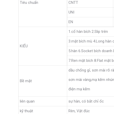
Tiêu chuẩn
CNTT
UNI
EN
1.cổ hàn bích 2.Slip trên
3.mặt bích mù 4.Long hàn 
KIỂU
5.hàn 6.Socket bích doanh
7.Ren mặt bích 8.Flat mặt b
dầu chống gỉ, sơn mài rõ r
sơn mài vàng,mạ kẽm nhún
Bề mặt
điện mạ kẽm
liên quan
sự hàn, có bắt chỉ ốc
kỹ thuật
Rèn, Vật đúc