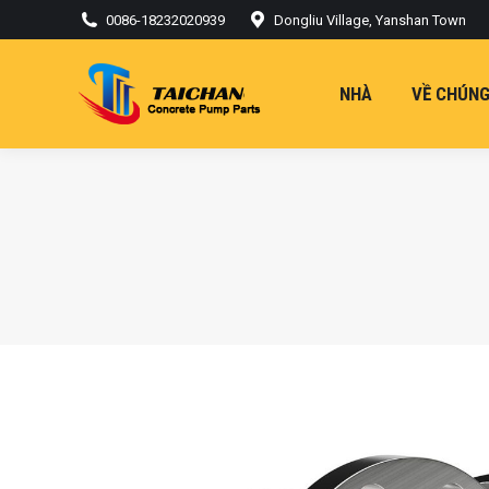
0086-18232020939
Dongliu Village, Yanshan Town
NHÀ
VỀ CHÚNG