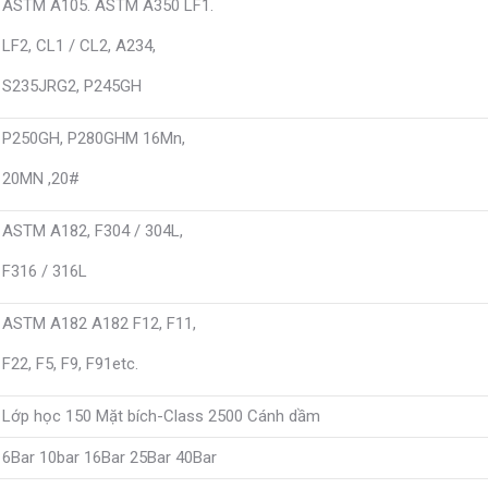
ASTM A105. ASTM A350 LF1.
LF2, CL1 / CL2, A234,
S235JRG2, P245GH
P250GH, P280GHM 16Mn,
20MN ,20#
ASTM A182, F304 / 304L,
F316 / 316L
ASTM A182 A182 F12, F11,
F22, F5, F9, F91etc.
Lớp học 150 Mặt bích-Class 2500 Cánh dầm
6Bar 10bar 16Bar 25Bar 40Bar