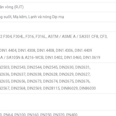
hần vòng (RJT)
ng suốt, Mạ kẽm, Lạnh và nóng Dip mạ
2 F304, F304L, F316, F316L, ASTM / ASME A / SA351 CF8, CF3,
DIN1.4404, DIN1.4308, DIN1.4408, DIN1.4306, DIN1.4409
A / SA105N & A216-WCB, DIN1.0402, DIN1.0460, DIN1.0619
N2503, DIN2543, DIN2544, DIN2545, DIN2630, DIN2631,
N2636, DIN2637, DIN2638, DIN2628, DIN2629, DIN2627,
N2655, DIN2656, DIN2673, DIN2674, DIN2675, DIN2676,
N2567, DIN2568, DIN2569, DIN28115, DIN86029, DIN86030
40, PN64, PN100, PN160, PN250, PN320, PN400