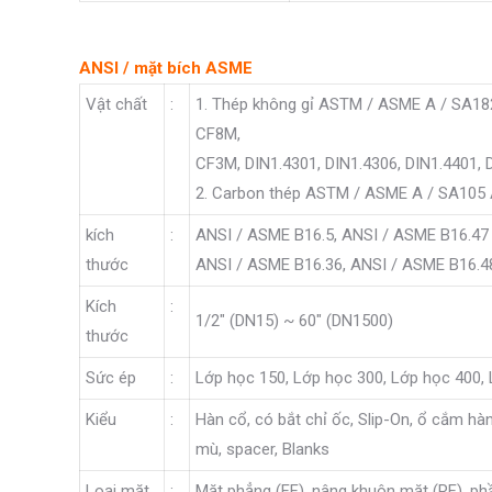
ANSI / mặt bích ASME
Vật chất
:
1. Thép không gỉ ASTM / ASME A / SA182
CF8M,
CF3M, DIN1.4301, DIN1.4306, DIN1.4401, 
2. Carbon thép ASTM / ASME A / SA105 
kích
:
ANSI / ASME B16.5, ANSI / ASME B16.47 
thước
ANSI / ASME B16.36, ANSI / ASME B16.48
Kích
:
1/2″ (DN15) ~ 60″ (DN1500)
thước
Sức ép
:
Lớp học 150, Lớp học 300, Lớp học 400,
Kiểu
:
Hàn cổ, có bắt chỉ ốc, Slip-On, ổ cắm hàn
mù, spacer, Blanks
Loại mặt
:
Mặt phẳng (FF), nâng khuôn mặt (RF), ph