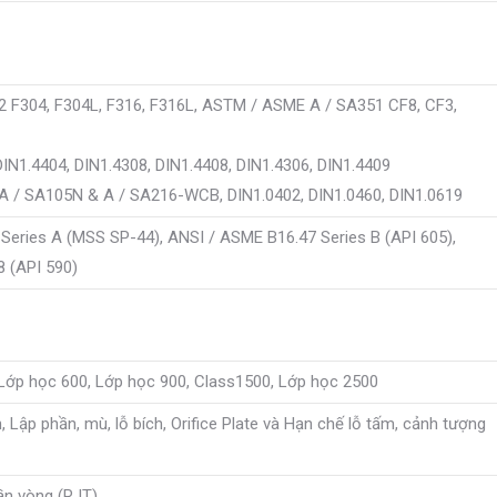
 F304, F304L, F316, F316L, ASTM / ASME A / SA351 CF8, CF3,
DIN1.4404, DIN1.4308, DIN1.4408, DIN1.4306, DIN1.4409
A / SA105N & A / SA216-WCB, DIN1.0402, DIN1.0460, DIN1.0619
Series A (MSS SP-44), ANSI / ASME B16.47 Series B (API 605),
 (API 590)
 Lớp học 600, Lớp học 900, Class1500, Lớp học 2500
, Lập phần, mù, lỗ bích, Orifice Plate và Hạn chế lỗ tấm, cảnh tượng
ần vòng (RJT)