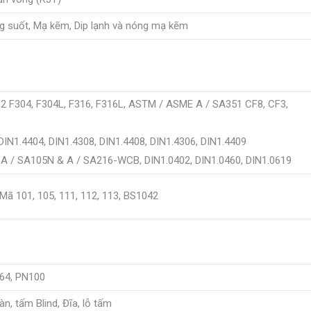
ng suốt, Mạ kẽm, Dip lạnh và nóng mạ kẽm
2 F304, F304L, F316, F316L, ASTM / ASME A / SA351 CF8, CF3,
DIN1.4404, DIN1.4308, DIN1.4408, DIN1.4306, DIN1.4409
A / SA105N & A / SA216-WCB, DIN1.0402, DIN1.0460, DIN1.0619
4 Mã 101, 105, 111, 112, 113, BS1042
N64, PN100
n, tấm Blind, Đĩa, lỗ tấm