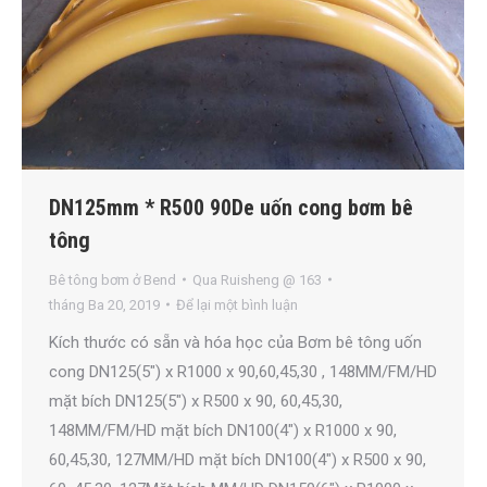
DN125mm * R500 90De uốn cong bơm bê
tông
Bê tông bơm ở Bend
Qua
Ruisheng @ 163
tháng Ba 20, 2019
Để lại một bình luận
Kích thước có sẵn và hóa học của Bơm bê tông uốn
cong DN125(5″) x R1000 x 90,60,45,30 , 148MM/FM/HD
mặt bích DN125(5″) x R500 x 90, 60,45,30,
148MM/FM/HD mặt bích DN100(4″) x R1000 x 90,
60,45,30, 127MM/HD mặt bích DN100(4″) x R500 x 90,