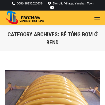
0086-18232020939
Dongliu Village, Yanshan Town
CATEGORY ARCHIVES:
BÊ TÔNG BƠM Ở
BEND
Bạn đang ở đây: