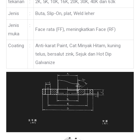
tekanan
:
2K, 5K, 10K, 16K, 20K, 30K, 40K dan 63k
Jenis
:
Buta, Slip-On, plat, Weld leher
Jenis
:
Face rata (FF), meningkatkan Face (RF)
muka
Coating
:
Anti-karat Paint, Cat Minyak Hitam, kuning
telus, bersalut zink, Sejuk dan Hot Dip
Galvanize