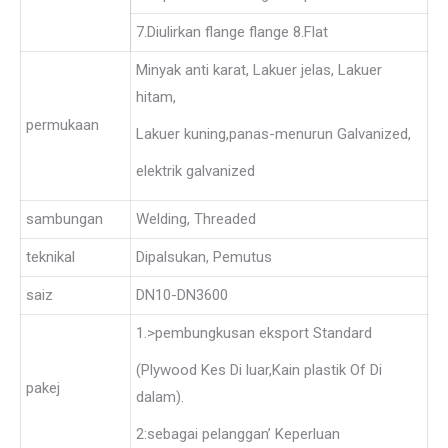
7.Diulirkan flange flange 8.Flat
Minyak anti karat, Lakuer jelas, Lakuer
hitam,
permukaan
Lakuer kuning,panas-menurun Galvanized,
elektrik galvanized
sambungan
Welding, Threaded
teknikal
Dipalsukan, Pemutus
saiz
DN10-DN3600
1.>pembungkusan eksport Standard
(Plywood Kes Di luar,Kain plastik Of Di
pakej
dalam).
2:sebagai pelanggan’ Keperluan