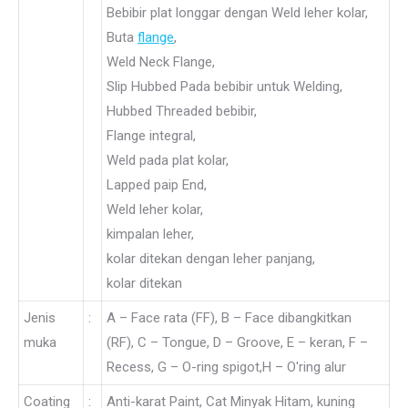
Bebibir plat longgar dengan Weld leher kolar,
Buta
flange
,
Weld Neck Flange,
Slip Hubbed Pada bebibir untuk Welding,
Hubbed Threaded bebibir,
Flange integral,
Weld pada plat kolar,
Lapped paip End,
Weld leher kolar,
kimpalan leher,
kolar ditekan dengan leher panjang,
kolar ditekan
Jenis
:
A – Face rata (FF), B – Face dibangkitkan
muka
(RF), C – Tongue, D – Groove, E – keran, F –
Recess, G – O-ring spigot,H – O'ring alur
Coating
:
Anti-karat Paint, Cat Minyak Hitam, kuning