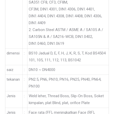
SA351 CF8, CF3, CF8M,
CF3M, DIN1.4301, DIN1.4306, DIN1.4401,
DIN1.4404, DIN1.4308, DIN1.4408, DIN1.4306,
DIN1.4409
2. Carbon Steel ASTM / ASME A / SA105 A /
SA105N & A / SA216-WCB, DIN1.0402,
DIN1.0460, DIN1.0619
dimensi
:
BS10 Jadual D, E, F, H, J, K, R, S, T, Kod BS4504
101, 105, 111, 112, 113, BS1042
saiz
:
DN10 ~ DN4000
tekanan
:
PN2.5, PN6, PN10, PN16, PN25, PN40, PN64,
PN100
Jenis
:
Weld leher, Thread Boss, Slip-On Boss, Soket
kimpalan, plat Blind, plat, orifice Plate
Jenis
:
Face rata (FF), meningkatkan Face (RF),