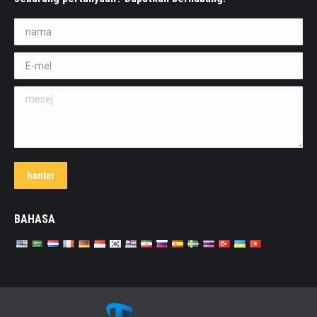
nama *
E-mel *
mesej
hantar
BAHASA