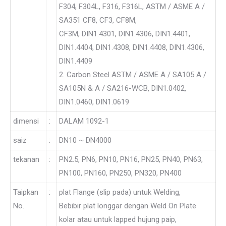
F304, F304L, F316, F316L, ASTM / ASME A /
SA351 CF8, CF3, CF8M,
CF3M, DIN1.4301, DIN1.4306, DIN1.4401,
DIN1.4404, DIN1.4308, DIN1.4408, DIN1.4306,
DIN1.4409
2. Carbon Steel ASTM / ASME A / SA105 A /
SA105N & A / SA216-WCB, DIN1.0402,
DIN1.0460, DIN1.0619
dimensi
:
DALAM 1092-1
saiz
:
DN10 ~ DN4000
tekanan
:
PN2.5, PN6, PN10, PN16, PN25, PN40, PN63,
PN100, PN160, PN250, PN320, PN400
Taipkan
:
plat Flange (slip pada) untuk Welding,
No.
Bebibir plat longgar dengan Weld On Plate
kolar atau untuk lapped hujung paip,