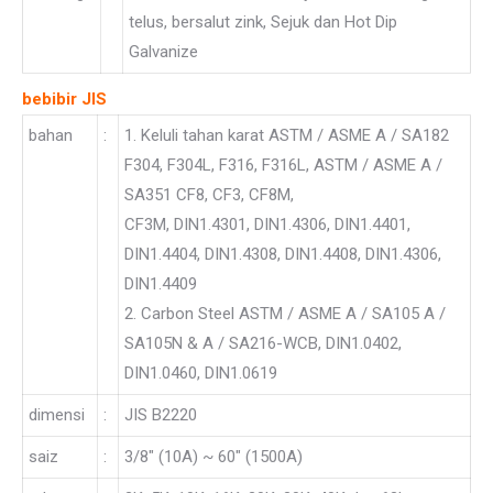
telus, bersalut zink, Sejuk dan Hot Dip
Galvanize
bebibir JIS
bahan
:
1. Keluli tahan karat ASTM / ASME A / SA182
F304, F304L, F316, F316L, ASTM / ASME A /
SA351 CF8, CF3, CF8M,
CF3M, DIN1.4301, DIN1.4306, DIN1.4401,
DIN1.4404, DIN1.4308, DIN1.4408, DIN1.4306,
DIN1.4409
2. Carbon Steel ASTM / ASME A / SA105 A /
SA105N & A / SA216-WCB, DIN1.0402,
DIN1.0460, DIN1.0619
dimensi
:
JIS B2220
saiz
:
3/8″ (10A) ~ 60″ (1500A)