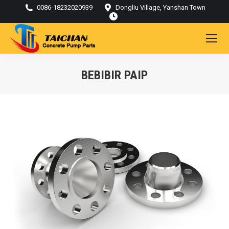
0086-18232020939
Dongliu Village, Yanshan Town
BEBIBIR PAIP
Kamu di sini: