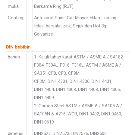
muka
Bersama Ring (RJT)
Coating
:
Anti-karat Paint, Cat Minyak Hitam, kuning
telus, bersalut zink, Sejuk dan Hot Dip
Galvanize
DIN bebibir
bahan
:
1. Keluli tahan karat ASTM / ASME A / SA182
F304, F304L, F316, F316L, ASTM / ASME A /
SA351 CF8, CF3, CF8M,
CF3M, DIN1.4301, DIN1.4306, DIN1.4401,
DIN1.4404, DIN1.4308, DIN1.4408, DIN1.4306,
DIN1.4409
2. Carbon Steel ASTM / ASME A / SA105 A /
SA105N & A216-WCB, DIN1.0402, DIN1.0460,
DIN1.0619
dimensi
:
DIN2527, DIN2573, DIN2576, DIN2502,