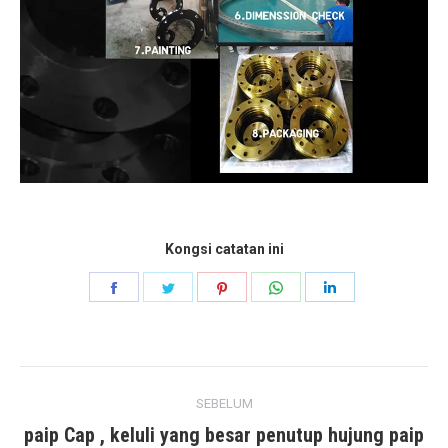
Kongsi catatan ini
Kongsikan
Kongsikan
Kongsikan
Kongsikan
Kongsikan
Facebook
Twitter
Pinterest
WhatsApp
LinkedIn
Post
SEBELUM
navigation
paip Cap , keluli yang besar penutup hujung paip
Previous