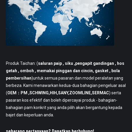
Produk Taichan: (
saluran paip
, siku ,pengapit gandingan , hos
getah , omboh , memakai pinggan dan cincin, gasket , bola
pembersihan
)untuk semua pasaran dan model peralatan yang
berbeza. Kami menawarkan kedua-dua bahagian pengeluar asal
(
OEM：PM ,SCHWING,HIH,SANY,ZOOMLINE,SERMAC
) serta
pasaran kos efektif dan boleh dipercayai produk - bahagian-
bahagian pam konkrit yang anda pilih akan bergantung kepada
bajet dan keperluan anda.
sebarang pertanyaan? Dapatkan berhubung!