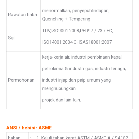
menormalkan, penyepuhlindapan,
Rawatan haba
Quenching + Tempering
TUV,ISO9001:2008;PED97 / 23 / EC,
Sijil
ISO14001:2004,OHSAS18001:2007
kerja-kerja air, industri pembinaan kapal,
petrokimia & industri gas, industri tenaga,
Permohonan
industri injap,dan paip umum yang
menghubungkan
projek dan lain-lain.
ANSI / bebibir ASME
bahan
:
1. Keluli tahan karat ASTM / ASME A / SA182