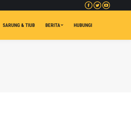
Facebook
Twitter
Youtube
halaman
halaman
halaman
dibuka
dibuka
dibuka
SARUNG & TIUB
BERITA
HUBUNGI
dalam
dalam
dalam
tetingkap
tetingkap
tetingkap
baharu
baharu
baharu