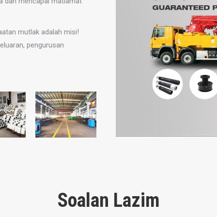
ma dan mencapai matlamat
aatan mutlak adalah misi!
keluaran, pengurusan
Soalan Lazim