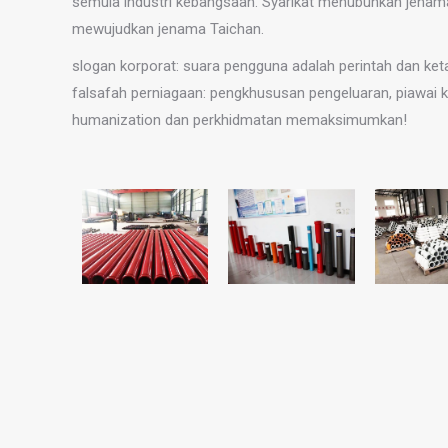
semula industri kebangsaan. Syarikat menubuhkan jena
mewujudkan jenama Taichan.
slogan korporat: suara pengguna adalah perintah dan ket
falsafah perniagaan: pengkhususan pengeluaran, piawai 
humanization dan perkhidmatan memaksimumkan!