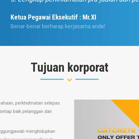
Ketua Pegawai Eksekutif : Mr.XI
Benar-benar berharap kerjasama anda!
Tujuan korporat
sahaan, perkhidmatan selepas
setiap baik pelanggan dan
rtanggungjawab menghidupkan