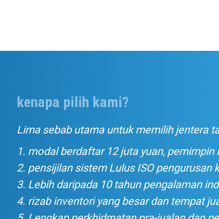
kenapa pilih kami?
Lima sebab utama untuk memilih jentera ta
1. modal berdaftar 12 juta yuan, pemimpin i
2. pensijilan sistem Lulus ISO pengurusan ku
3. Lebih daripada 10 tahun pengalaman indu
4. rizab inventori yang besar dan tempat ju
5. Lengkap perkhidmatan pra-jualan dan pe