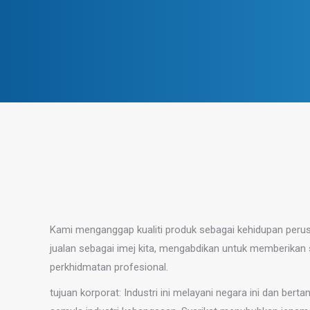
Kami menganggap kualiti produk sebagai kehidupan peru
jualan sebagai imej kita, mengabdikan untuk memberikan 
perkhidmatan profesional.
tujuan korporat: Industri ini melayani negara ini dan be