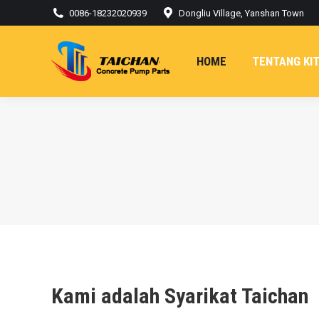
0086-18232020939
Dongliu Village, Yanshan Town
HOME
TENTANG KI
Kami adalah Syarikat Taichan