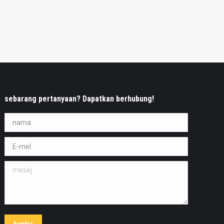
sebarang pertanyaan? Dapatkan berhubung!
nama *
E-mel *
mesej