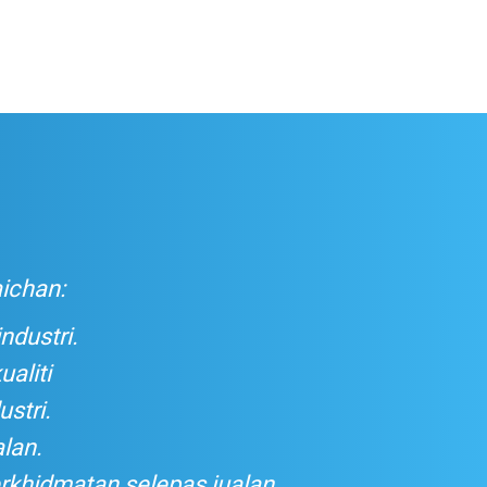
ichan:
ndustri.
aliti
stri.
alan.
rkhidmatan selepas jualan.