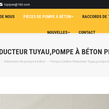
tcpipes@163.com
DE NOUS
PIÈCES DE POMPE À BÉTON
RACCORDS DE 
NOUVELLES
CONTACT
DUCTEUR TUYAU,POMPE À BÉTON P
es ici :
Réducteur de pompe à béton
Pompe à béton Réducteur Tuyau,pompe à