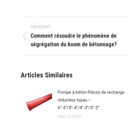
sur
s
Faceboo
G
Navigation
PRÉCÉDENT
article
Comment résoudre le phénomène de
Article
ségrégation du boom de bétonnage?
précédent
:
Articles Similaires
Pompe à béton Pièces de rechange :
réducteur tuyau –
6”-5”/5”-4”/4”-3”/3”-2”
Mars 11, 2019