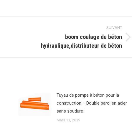
ur
sur
sur
sur
k
azouillement
Pinterest
WhatsApp
LinkedIn
SUIVANT
boom coulage du béton
Article
hydraulique,distributeur de béton
suivant
:
Tuyau de pompe à béton pour la
construction – Double paroi en acier
sans soudure
Mars 11, 2019