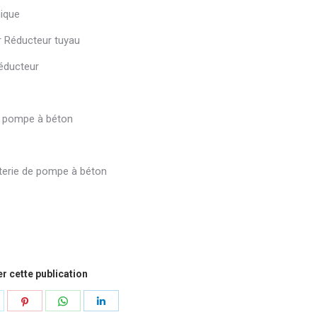
ique
 Réducteur tuyau
éducteur
e pompe à béton
uterie de pompe à béton
r cette publication
artager
Partager
Partager
Partager