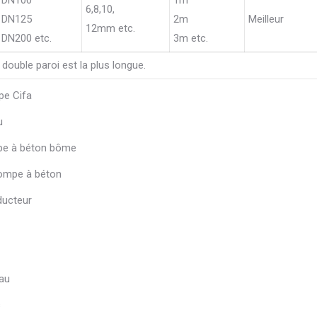
6,8,10,
DN125
2m
Meilleur
12mm etc.
DN200 etc.
3m etc.
ouble paroi est la plus longue.
pe Cifa
u
mpe à béton bôme
pompe à béton
ducteur
yau
s