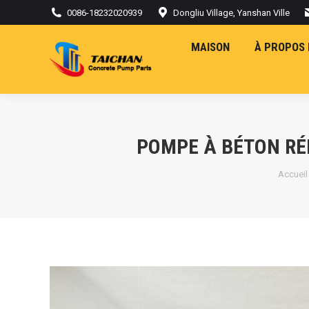
0086-18232020939
Dongliu Village, Yanshan Ville
MAISON
À PROPOS 
POMPE À BÉTON RÉ
Vous êt
Accueil