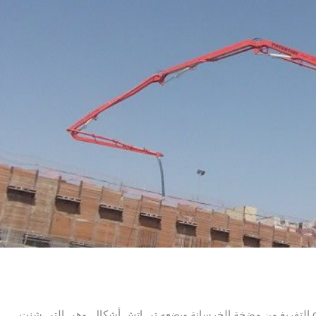
ازدهار وضع تدعم خط أنابيب 5 in. ذات القطر الذي أعاد ceives التفريغ من مضخة الخرسانة ويضعه تي إتش أشكال. وهي التي شنت