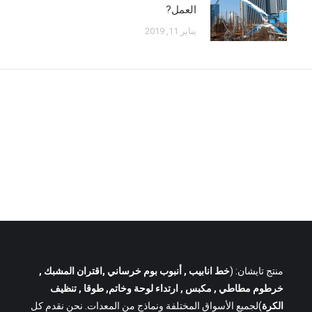
العمل?
يناير 11, 2019
منتج تايشان: (
خط انابيب
, أنبوب بوم خرساني ,اقتران المشبك ,
خرطوم مطاطي , مكبس , ارتداء لوحة وخاتم, طوقا , تنظيف
الكرة
)لجميع الأسواق المختلفة ونماذج من المعدات. نحن نقدم كل