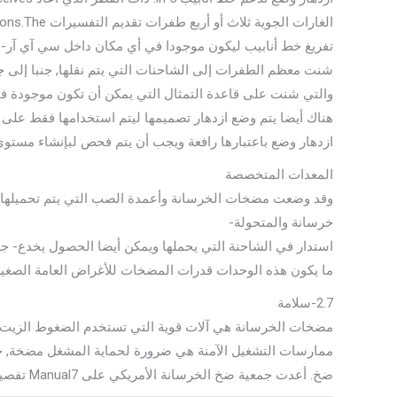
الغارات الجوية ثلاث أو أربع طفرات تقديم التفسيرات sections.The على برج أن يدور لتمكين
شنت معظم الطفرات إلى الشاحنات التي يتم نقلها, جنبا إلى 
والتي شنت على قاعدة التمثال التي يمكن أن تكون موجودة في 
هناك أيضا يتم وضع ازدهار تصميمها ليتم استخدامها فقط على قاع
ازدهار وضع باعتبارها رافعة ويجب أن يتم فحص لبإنشاء مستوى معيشة أفضل ال
المعدات المتخصصة
وقد وضعت مضخات الخرسانة وأعمدة الصب التي يتم تحميلها 
خرسانة والمتحولة-
استدار في الشاحنة التي يحملها ويمكن أيضا الحصول يخدع- ج
ما يكون هذه الوحدات قدرات المضخات للأغراض العامة الصغيرة (الج
2.7-سلامة
مضخات الخرسانة هي آلات قوية التي تستخدم الضغوط الزيت ا
ممارسات التشغيل الآمنة هي ضرورة لحماية المشغل مضخة, جاه
ضخ. أعدت جمعية ضخ الخرسانة الأمريكي على Manual7 تفصيلا السلامة بالنسبة لأولئك الذين يشرفون أو الانخراط في ضخ الخرسانة.