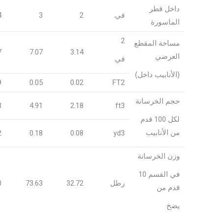
داخل قطر
في.
2
3
4
الماسورة
2
مساحة المقطع
7
7.07
3.14
العرضي
في.
(الأنابيب داخل)
9
0.05
0.02
FT2
حجم الخرسانة
3
4.91
2.18
ft3
لكل 100 قدم
من الأنابيب
2
0.18
0.08
yd3
وزن الخرسانة
في القسم 10
رطل
32.72
73.63
0
قدم من
يضخ