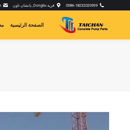
0086-18232020939
قرية Dongliu, يانشان تاون
m
الصفحة الرئيسية
مع