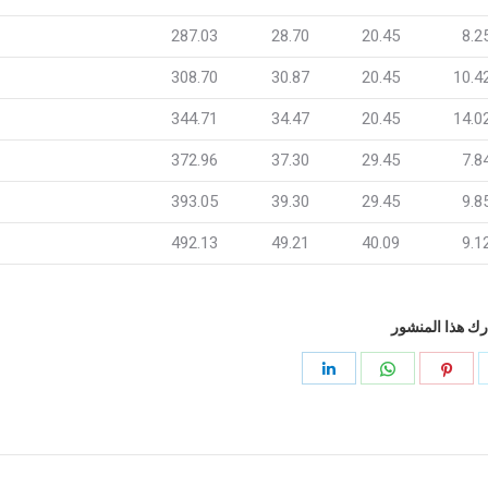
287.03
28.70
20.45
8.2
308.70
30.87
20.45
10.4
344.71
34.47
20.45
14.0
372.96
37.30
29.45
7.8
393.05
39.30
29.45
9.8
492.13
49.21
40.09
9.1
ك هذا المنشور
شاركه
مشاركه
مشاركه
مشاركه
ى
فى
فى
فى
ريد
موقع
ال
ينكدين
WhatsApp
Pinterest