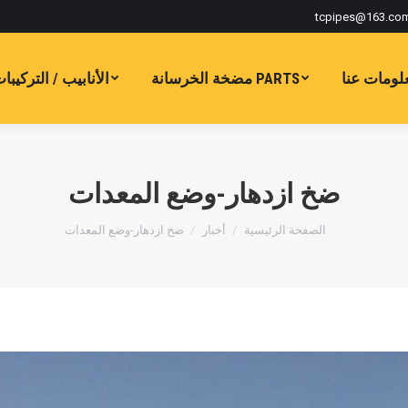
tcpipes@163.co
لومات عنا
PARTS مضخة الخرسانة
الأنابيب / التركيبا
ضخ ازدهار-وضع المعدات
أنت هنا:
الصفحة الرئيسية
أخبار
ضخ ازدهار-وضع المعدات