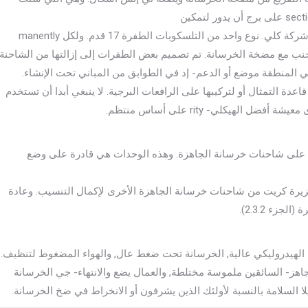
تفريغ خط أنابيب ليكون موجودا في أي مكان داخل سي آي آر-شركة كلي. نوع واحد من التلسكوبات الطفرة 17 قدم. ولكل manently
جنب مع مضخة الخرسانة. تم تصميم بعض الطفرات إلى إزالتها من الشاحنة
المنطقة موضع أو الدعم- إد في الطوابق من المباني تحت الإنشاء.
دة التمثال أو لتركيبها على الرافعات البرجية. لا ينبغي أبدا أن تستخدم
هيكلي- rity على أساس منتظم.
على شاحنات خرسانة الجاهزة. وهذه الوحدات هي قادرة على وضع
زيرة كريت من شاحنات خرسانة الجاهزة الأخرى لإكمال التنسيب. وعادة
زء 2.3.2).
لهيدروليكي عالية, الخرسانة تحت ضغط عال, والهواء المضغوط لتنظيف.
ز- السائقين ملموسة مختلطة, والعمال يضع والانتهاء- جي الخرسانة