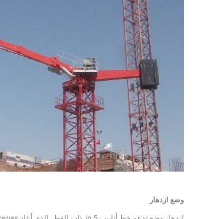
وضع
ازدهار