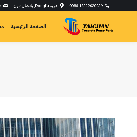
0086-18232020939
قرية Dongliu, يانشان تاون
m
الصفحة الرئيسية
مع