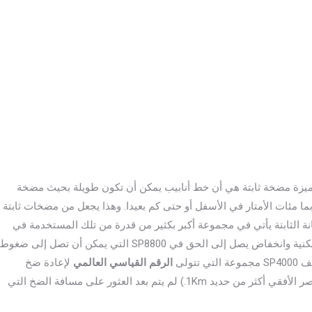
يزة مضخة ثابتة هي أن خط أنابيب يمكن أن تكون طويلة بحيث مضخة
ما مئات الأمتار في الأسفل أو حتى كم بعيدا. وهذا يجعل من مضخات ثابتة
ة الثابتة يأتي في مجموعة أكبر بكثير من قدرة من تلك المستخدمة في
المضخات المتنقلة. من أصغر مضخات مثالية للعمل ارتفاع السكنية وانخفاض يصل إلى الحق في SP8800 التي يمكن أن تصل إلى ضغوط
الرقم القياسي العالمي
لإعادة ضخ
الخرسانة إلى أعلى المسافة العمودية. (وتضمن العمل أيضا عنصر الأفقي أكثر من حديد 1Km.) لم يتم بعد العثور على مسافة الضخ التي