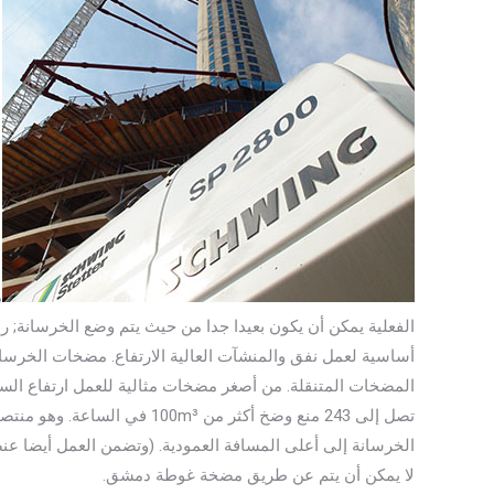
م
الفعلية يمكن أن يكون بعيدا جدا من حيث يتم وضع الخرسانة; رب
أساسية لعمل نفق والمنشآت العالية الارتفاع. مضخات الخرسان
تصل إلى 243 منع وضخ أكثر من 100m³ في الساعة. وهو منتصف SP4000 مجموعة التي تتولى
لا يمكن أن يتم عن طريق مضخة غوطة دمشق.