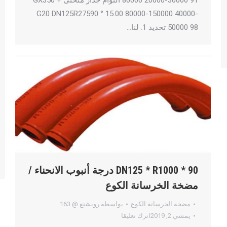
G20 DN125R27590 ° 15.00 80000-150000 40000-
50000 98 تحديد 1. لنا…
DN125 * R1000 * 90 درجة أنبوب الانحناء /
مضخة الخرسانة الكوع
مضخة الخرسانة الكوع
بواسطة
رويشنغ @ 163
يمشي 2, 2019
اترك تعليقا