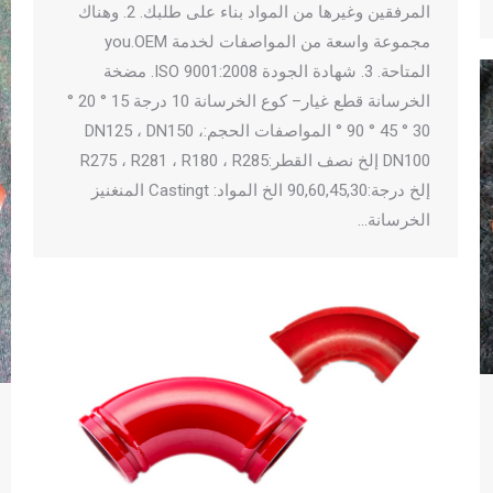
المرفقين وغيرها من المواد بناء على طلبك. 2. وهناك
مجموعة واسعة من المواصفات لخدمة you.OEM
المتاحة. 3. شهادة الجودة ISO 9001:2008. مضخة
الخرسانة قطع غيار– كوع الخرسانة 10 درجة 15 ° 20 °
30 ° 45 ° 90 ° المواصفات الحجم:DN125 ، DN150 ،
DN100 إلخ نصف القطر:R275 ، R281 ، R180 ، R285
إلخ درجة:90,60,45,30 الخ المواد: Castingt المنغنيز
الخرسانة…