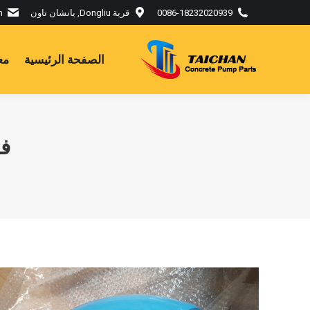
0086-18232020939
قرية Dongliu, يانشان تاون
m
الصفحة الرئيسية
مع
ف