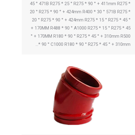
45 ° 471B R275 * 25 ° R275 * 90 ° + 411mm R275 *
20 ° R275 * 90 ° + 424mm R400 * 30 ° 571B R275 *
20 ° R275 * 90 ° + 424mm R275 * 15 ° R275 * 45 °
+ 170MM R488 * 90 ° A1000 R275 * 15 ° R275 * 45
° + 170MM R180 * 90 ° R275 * 45 ° + 310mm R500
* 90 ° C1000 R180 * 90 ° R275 * 45 ° + 310mm…