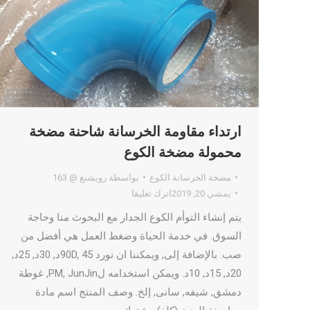
ارتداء مقاومة الخرسانة شاحنة مضخة
محمولة مضخة الكوع
مضخة الخرسانة الكوع
بواسطة
رويشنغ @ 163
يمشي 20, 2019
اترك تعليقا
يتم إنشاء التوأم الكوع الجدار مع البحوث منا وحاجة
السوق. في خدمة الحياة وضغط العمل هي أفضل من
صب. بالإضافة إلى, ويمكننا ان نورد 90D, 45د, 30د, 25د,
20د, 15د, 10د. ويمكن استخدامه لPM, JunJin, غوطة
دمشق, شيفه, سانى, إلخ. وصف المنتج اسم مادة