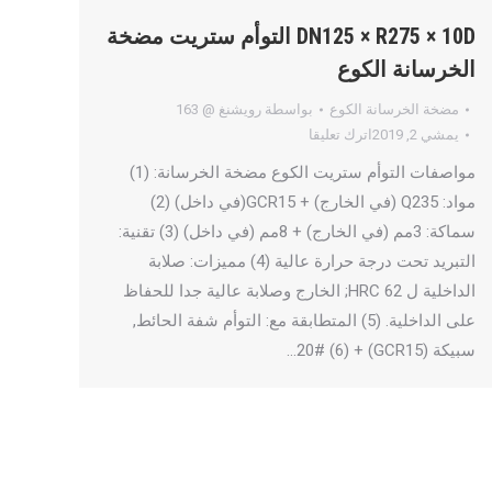
DN125 × R275 × 10D التوأم ستريت مضخة
الخرسانة الكوع
مضخة الخرسانة الكوع
بواسطة
رويشنغ @ 163
يمشي 2, 2019
اترك تعليقا
مواصفات التوأم ستريت الكوع مضخة الخرسانة: (1)
مواد: Q235 (في الخارج) + GCR15(في داخل) (2)
سماكة: 3مم (في الخارج) + 8مم (في داخل) (3) تقنية:
التبريد تحت درجة حرارة عالية (4) مميزات: صلابة
الداخلية ل 62 HRC; الخارج وصلابة عالية جدا للحفاظ
على الداخلية. (5) المتطابقة مع: التوأم شفة الحائط,
سبيكة (GCR15) + 20# (6)…