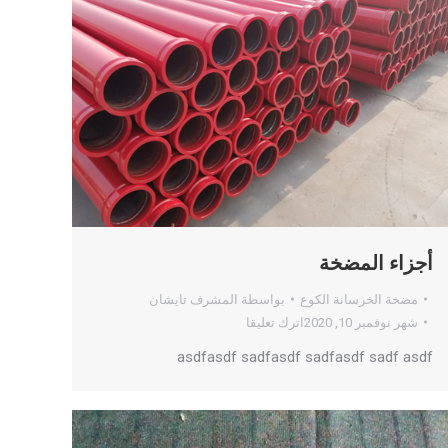
أجزاء المضخة
مضخة الخرسانة الكوع
بواسطة
المشرف تايشان
شهر نوفمبر 10, 2020
اترك تعليقا
asdfasdf sadfasdf sadfasdf sadf asdf