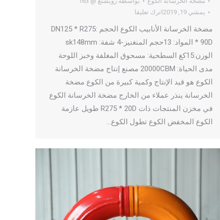
مضخة الخرسانة الكوع
بواسطة
رويشنغ @ 163
يمشي 19, 2019
اترك تعليقا
مضخة الخرسانة الأنابيب الكوع الحجم :DN125 * R275
* 90D المواد: 13حجم المنغنيز-4 شفة: sk148mm
الوزن:15كغ السطحية: مسحوق المغلفة وخبز اللوحة
مدى الحياة: 20000CBM مصنع إنتاج مضخة الخرسانة
الكوع هو قيد الإنتاج وكمية كبيرة من الكوع مضخة
الخرسانة ينذر عملاء من الخارج مضخة الخرسانة الكوع
في مخزن المنتجات ذات R275 * 20D طويل عازمة
الكوع المخفض الكوع تطول الكوع…