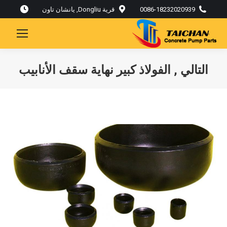
0086-18232020939
قرية Dongliu, يانشان تاون
التالي , الفولاذ كبير نهاية سقف الأنابيب
أنت هنا: