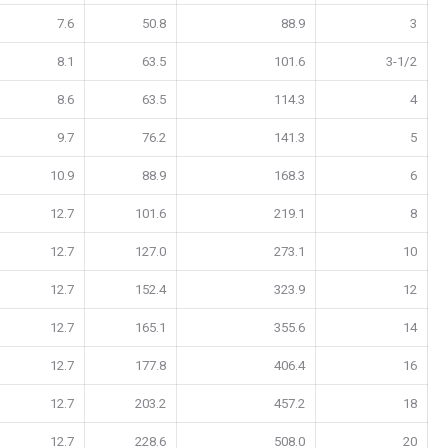
7.6
50.8
88.9
3
8.1
63.5
101.6
3-1/2
8.6
63.5
114.3
4
9.7
76.2
141.3
5
10.9
88.9
168.3
6
12.7
101.6
219.1
8
12.7
127.0
273.1
10
12.7
152.4
323.9
12
12.7
165.1
355.6
14
12.7
177.8
406.4
16
12.7
203.2
457.2
18
12.7
228.6
508.0
20