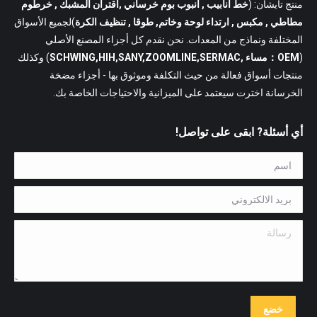
منتج تايشان: (
خط انابيب
, أنبوب بوم خرساني ,اقتران المشبك , خرطوم
مطاطي , مكبس , ارتداء لوحة وخاتم, طوقا , تنظيف الكرة
)لجميع الأسواق
المختلفة ونماذج من المعدات. نحن نقدم كل أجزاء المصنع الأصلي
(
OEM：مساء ,SCHWING,HIH,SANY,ZOOMLINE,SERMAC
) وكذلك
منتجات أسواق فعالة من حيث التكلفة وموثوق بها - أجزاء مضخة
الخرسانة اخترت سيعتمد على الميزانية والاحتياجات الخاصة بك.
أي أسئلة? ابقى على تواصل!
اسم *
بريد الالكتروني *
رسالة
خضع