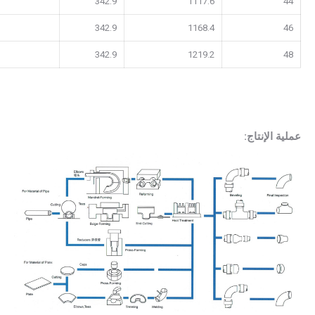
342.9
1117.6
44
342.9
1168.4
46
342.9
1219.2
48
عملية الإنتاج: