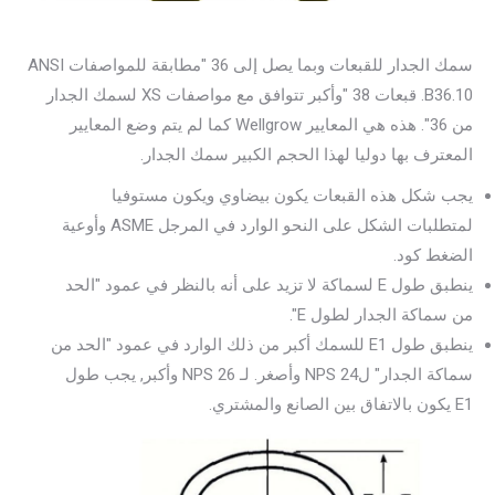
سمك الجدار للقبعات وبما يصل إلى 36 "مطابقة للمواصفات ANSI
B36.10. قبعات 38 "وأكبر تتوافق مع مواصفات XS لسمك الجدار
من 36". هذه هي المعايير Wellgrow كما لم يتم وضع المعايير
المعترف بها دوليا لهذا الحجم الكبير سمك الجدار.
يجب شكل هذه القبعات يكون بيضاوي ويكون مستوفيا
لمتطلبات الشكل على النحو الوارد في المرجل ASME وأوعية
الضغط كود.
ينطبق طول E لسماكة لا تزيد على أنه بالنظر في عمود "الحد
من سماكة الجدار لطول E".
ينطبق طول E1 للسمك أكبر من ذلك الوارد في عمود "الحد من
سماكة الجدار" لNPS 24 وأصغر. لـ NPS 26 وأكبر, يجب طول
E1 يكون بالاتفاق بين الصانع والمشتري.