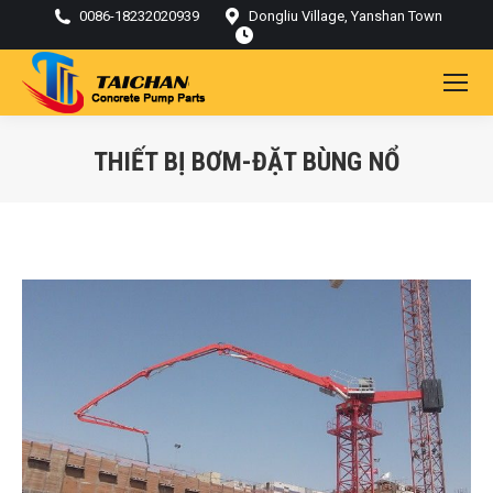
0086-18232020939
Dongliu Village, Yanshan Town
THIẾT BỊ BƠM-ĐẶT BÙNG NỔ
Bạn đang ở đây: