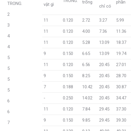
TRONG.
trống
phần
TRONG.
vật gì
chỉ có
2
11
0.120
2.72
3.27
5.99
3
11
0.120
4.00
7.36
11.36
4
11
0.120
5.28
13.09
18.37
4
9
0.150
6.65
13.09
19.74
5
11
0.120
6.56
20.45
27.01
5
9
0.150
8.25
20.45
28.70
5
7
0.188
10.42
20.45
30.87
5
-
0.250
14.02
20.45
34.47
6
11
0.120
7.84
29.45
37.30
6
9
0.150
9.85
29.45
39.30
7