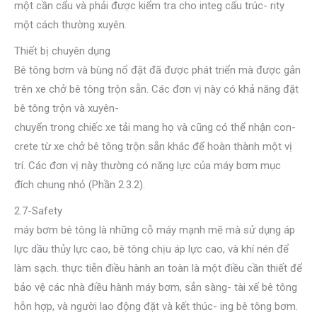
một cần cẩu và phải được kiểm tra cho integ cấu trúc- rity
một cách thường xuyên.
Thiết bị chuyên dụng
Bê tông bơm và bùng nổ đặt đã được phát triển mà được gắn
trên xe chở bê tông trộn sẵn. Các đơn vị này có khả năng đặt
bê tông trộn và xuyên-
chuyển trong chiếc xe tải mang họ và cũng có thể nhận con-
crete từ xe chở bê tông trộn sẵn khác để hoàn thành một vị
trí. Các đơn vị này thường có năng lực của máy bơm mục
đích chung nhỏ (Phần 2.3.2).
2.7-Safety
máy bơm bê tông là những cỗ máy mạnh mẽ mà sử dụng áp
lực dầu thủy lực cao, bê tông chịu áp lực cao, và khí nén để
làm sạch. thực tiễn điều hành an toàn là một điều cần thiết để
bảo vệ các nhà điều hành máy bơm, sẳn sàng- tài xế bê tông
hỗn hợp, và người lao động đặt và kết thúc- ing bê tông bơm.