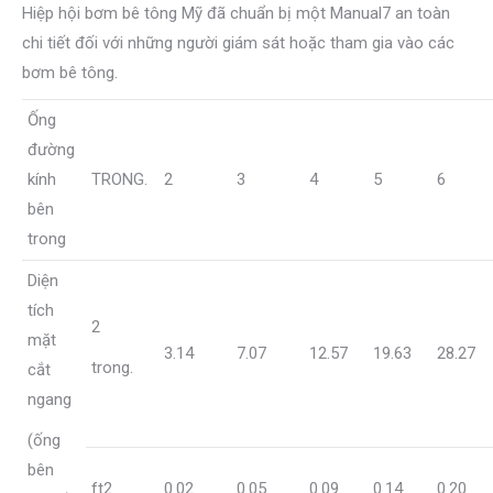
Hiệp hội bơm bê tông Mỹ đã chuẩn bị một Manual7 an toàn
chi tiết đối với những người giám sát hoặc tham gia vào các
bơm bê tông.
Ống
đường
kính
TRONG.
2
3
4
5
6
bên
trong
Diện
tích
2
mặt
3.14
7.07
12.57
19.63
28.27
trong.
cắt
ngang
(ống
bên
ft2
0.02
0.05
0.09
0.14
0.20