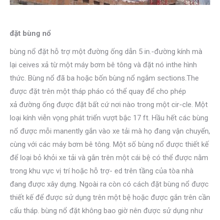
đặt
bùng nổ
bùng nổ đặt hỗ trợ một đường ống dẫn 5 in.-đường kính mà
lại ceives xả từ một máy bơm bê tông và đặt nó inthe hình
thức. Bùng nổ đã ba hoặc bốn bùng nổ ngắm sections.The
được đặt trên một tháp pháo có thể quay để cho phép
xả đường ống được đặt bất cứ nơi nào trong một cir-cle. Một
loại kính viễn vọng phát triển vượt bậc 17 ft. Hầu hết các bùng
nổ được mỗi manently gắn vào xe tải mà họ đang vận chuyển,
cùng với các máy bơm bê tông. Một số bùng nổ được thiết kế
để loại bỏ khỏi xe tải và gắn trên một cái bệ có thể được nằm
trong khu vực vị trí hoặc hỗ trợ- ed trên tầng của tòa nhà
đang được xây dựng. Ngoài ra còn có cách đặt bùng nổ được
thiết kế để được sử dụng trên một bệ hoặc được gắn trên cần
cẩu tháp. bùng nổ đặt không bao giờ nên được sử dụng như