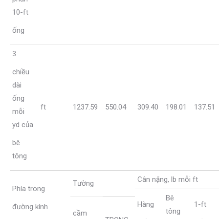
10-ft
ống
3
chiều
dài
ống
ft
1237.59
550.04
309.40
198.01
137.51
mỗi
yd của
bê
tông
Cân nặng, lb mỗi ft
Tường
Phía trong
Bê
Hàng
1-ft
đường kính
tông
cầm