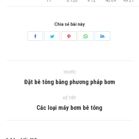
11
0.120
9.12
40.09
49.21
Chia sẻ bài này
Chia
Chia
Chia
Chia
Chia
sẻ
sẻ
sẻ
sẻ
sẻ
Facebook
Twitter
Pinterest
WhatsApp
LinkedIn
bài
TRƯỚC
chuyển
Đặt bê tông bằng phương pháp bơm
Bài
trước:
hướng
KẾ TIẾP
Các loại máy bơm bê tông
Bài
tiếp
theo: