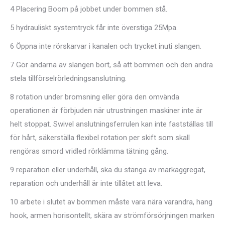
4 Placering Boom på jobbet under bommen stå.
5 hydrauliskt systemtryck får inte överstiga 25Mpa.
6 Öppna inte rörskarvar i kanalen och trycket inuti slangen.
7 Gör ändarna av slangen bort, så att bommen och den andra
stela tillförselrörledningsanslutning.
8 rotation under bromsning eller göra den omvända
operationen är förbjuden när utrustningen maskiner inte är
helt stoppat. Swivel anslutningsferrulen kan inte fastställas till
för hårt, säkerställa flexibel rotation per skift som skall
rengöras smord vridled rörklämma tätning gång.
9 reparation eller underhåll, ska du stänga av markaggregat,
reparation och underhåll är inte tillåtet att leva.
10 arbete i slutet av bommen måste vara nära varandra, hang
hook, armen horisontellt, skära av strömförsörjningen marken