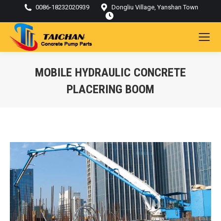
0086-18232020939
Dongliu Village, Yanshan Town
MOBILE HYDRAULIC CONCRETE
PLACERING BOOM
Du är här: