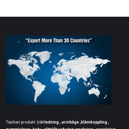
Taichan produkt: (
rörledning
, armbåge ,klämkoppling ,