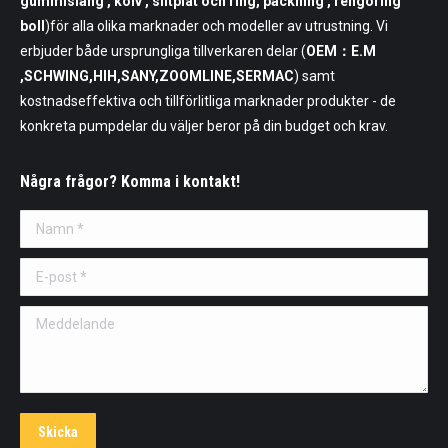
gummislang , kolv , slitplåt och ring, packning , rengöring
boll
)för alla olika marknader och modeller av utrustning. Vi
erbjuder både ursprungliga tillverkaren delar (
OEM：E.M
,SCHWING,HIH,SANY,ZOOMLINE,SERMAC
) samt
kostnadseffektiva och tillförlitliga marknader produkter - de
konkreta pumpdelar du väljer beror på din budget och krav.
Några frågor? Komma i kontakt!
Namn *
E-post *
Meddelande
Skicka