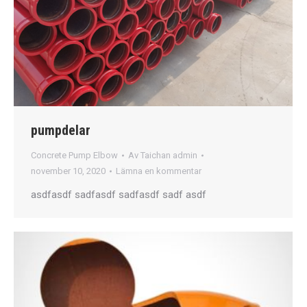
pumpdelar
Concrete Pump Elbow
Av
Taichan admin
november 10, 2020
Lämna en kommentar
asdfasdf sadfasdf sadfasdf sadf asdf