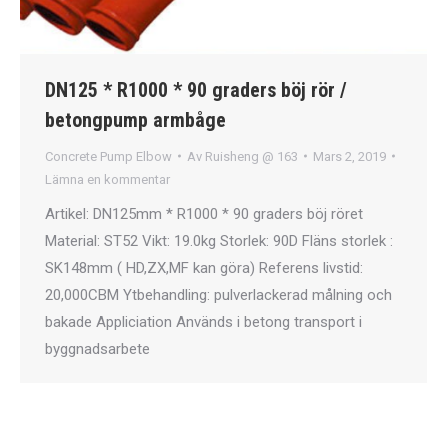
DN125 * R1000 * 90 graders böj rör /
betongpump armbåge
Concrete Pump Elbow
Av
Ruisheng @ 163
Mars 2, 2019
Lämna en kommentar
Artikel: DN125mm * R1000 * 90 graders böj röret
Material: ST52 Vikt: 19.0kg Storlek: 90D Fläns storlek :
SK148mm ( HD,ZX,MF kan göra) Referens livstid:
20,000CBM Ytbehandling: pulverlackerad målning och
bakade Appliciation Används i betong transport i
byggnadsarbete