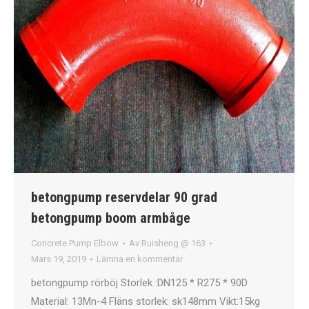
betongpump reservdelar 90 grad
betongpump boom armbåge
Concrete Pump Elbow
Av
Ruisheng @ 163
Mars 19, 2019
Lämna en kommentar
betongpump rörböj Storlek :DN125 * R275 * 90D
Material: 13Mn-4 Fläns storlek: sk148mm Vikt:15kg