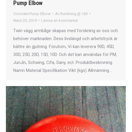
Pump Elbow
Concrete Pump Elbow
Av
Ruisheng @ 163
Mars 20, 2019
Lämna en kommentar
Twin vägg armbåge skapas med forskning av oss och
behöver marknaden. Dess livslängd och arbetstryck är
bättre än gjutning. Förutom, Vi kan leverera 90D, 45D,
30D, 25D, 20D, 15D, 10D. Och det kan användas för PM,
JunJin, Schwing, Cifa, Sany, ect. Produktbeskrivning
Namn Material Specifikation Vikt (kgs) Allmänning…