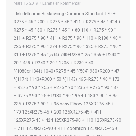
Mars 15, 2019
Lämna en kommentar
Modellnamn Beskrivning Common Standard 170 +
R275 * 45 ° 200 + R275 * 45 ° 411 + R275 * 45 ° 424 +
R275 * 45 ° 80 + R275 * 45 ° + 80 110 + R275 * 90 °
211 + R275 * 90 ° 411 + R275 * 90 ° 110 + R180 * 90 °
225 + R275 * 90 ° 274 + R275 * 90 ° 325 + R275 * 90 °
310 + R275 * 45 °(504) 740+R238 * 25 ° 356 + R240 *
20 ° 438 + R240 * 20 ° 1205 + R230 * 40
°(1080or1341) 1040+R275 * 45 °(504) 980+R200 * 47
°(1174) 1143+R300 * 50 °(1143) 465+R275 * 90 ° 172
+ R275 * 90 ° 255 + R275 * 90 ° 235 + R275 * 90 ° 87
+ R275 * 90 ° 95 + R180 * 90 ° 95 + R180 * 90 ° + 95
235 + R275 * 90 ° + 95 sany Elbow 125XR275-45 +
170 125XR275-45 + 200 125XR275-45 + 411
125XR275-45 + 424 125XR275-90 + 110 125XR275-90
+ 211 125XR275-90 + 411 Zoomlion 125XR275-45 +