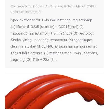
Concrete Pump Elbow
Av
Ruisheng @ 163
Mars 2, 2019
Lämna en kommentar
Specifikationer för Twin Wall betongpump armbåge:
(1) Material: Q235 (utanför) + GCR15(inuti) (2)
Tjocklek: 3mm (utanför) + 8mm (inuti) (3) Teknologi:
Snabbkylning under hög temperatur (4) egenskaper:
den inre styvhet till 62 HRC; utsidan har så hög seghet
för att hålla det inre. (5) matchas med: Twin väggfläns,
Legering (GCR15) + 20# (6)…