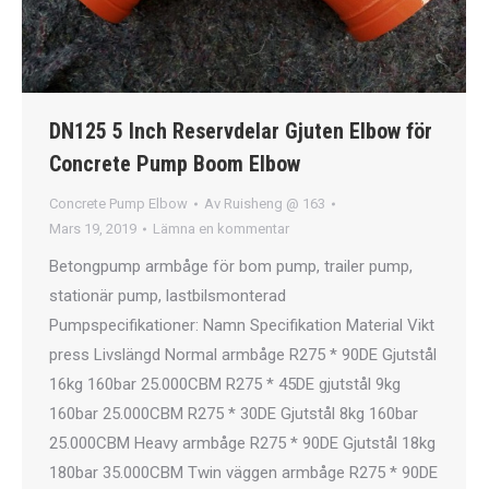
DN125 5 Inch Reservdelar Gjuten Elbow för
Concrete Pump Boom Elbow
Concrete Pump Elbow
Av
Ruisheng @ 163
Mars 19, 2019
Lämna en kommentar
Betongpump armbåge för bom pump, trailer pump,
stationär pump, lastbilsmonterad
Pumpspecifikationer: Namn Specifikation Material Vikt
press Livslängd Normal armbåge R275 * 90DE Gjutstål
16kg 160bar 25.000CBM R275 * 45DE gjutstål 9kg
160bar 25.000CBM R275 * 30DE Gjutstål 8kg 160bar
25.000CBM Heavy armbåge R275 * 90DE Gjutstål 18kg
180bar 35.000CBM Twin väggen armbåge R275 * 90DE