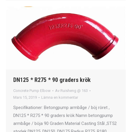
DN125 * R275 * 90 graders krök
Concrete Pump Elbow
Av
Ruisheng @ 163
Mars 15, 2019
Lämna en kommentar
Specifikationer: Betongpump armbåge / böj röret ,
DN125 * R275 * 90 graders krök Namn betongpump
armbåge / böja 90 Graden Material Casting Stål ,ST52
storlek DN125, DN150, DN175 Radius R275, R180,