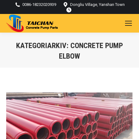
0086-18232020939
Dongliu Village, Yanshan Town
KATEGORIARKIV:
CONCRETE PUMP
ELBOW
Du är här: