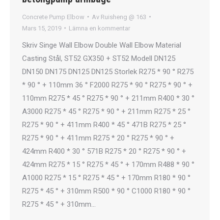
Concrete Pump Elbow
Av
Ruisheng @ 163
Mars 15, 2019
Lämna en kommentar
Skriv Singe Wall Elbow Double Wall Elbow Material
Casting Stål, ST52 GX350 + ST52 Modell DN125
DN150 DN175 DN125 DN125 Storlek R275 * 90 ° R275
* 90 ° + 110mm 36 ° F2000 R275 * 90 ° R275 * 90 ° +
110mm R275 * 45 ° R275 * 90 ° + 211mm R400 * 30 °
A3000 R275 * 45 ° R275 * 90 ° + 211mm R275 * 25 °
R275 * 90 ° + 411mm R400 * 45 ° 471B R275 * 25 °
R275 * 90 ° + 411mm R275 * 20 ° R275 * 90 ° +
424mm R400 * 30 ° 571B R275 * 20 ° R275 * 90 ° +
424mm R275 * 15 ° R275 * 45 ° + 170mm R488 * 90 °
A1000 R275 * 15 ° R275 * 45 ° + 170mm R180 * 90 °
R275 * 45 ° + 310mm R500 * 90 ° C1000 R180 * 90 °
R275 * 45 ° + 310mm…