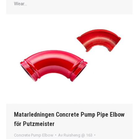
Wear…
Matarledningen Concrete Pump Pipe Elbow
för Putzmeister
Concrete Pump Elbow
Av
Ruisheng @ 163