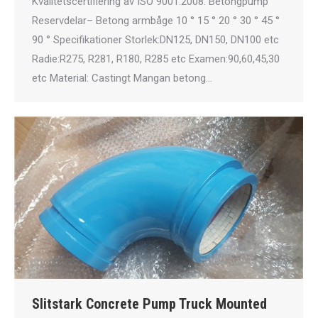
Kvalitetscertifiering av ISO 9001:2008. Betongpump
Reservdelar– Betong armbåge 10 ° 15 ° 20 ° 30 ° 45 °
90 ° Specifikationer Storlek:DN125, DN150, DN100 etc
Radie:R275, R281, R180, R285 etc Examen:90,60,45,30
etc Material: Castingt Mangan betong…
Slitstark Concrete Pump Truck Mounted