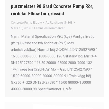
putzmeister 90 Grad Concrete Pump Rör,
rördelar Elbow för grossist
Concrete Pump Elbow
Av
Ruisheng @ 163
Mars 15, 2019
Lämna en kommentar
Namn Material Specification Vikt (kgs) Vanliga livstid
(m ^) Liv tine för två änddelar (m ^) Max
arbetstryck(bar) Normal böj ZG40Mn2 DN125R27590 °
16.00 6000-8000 1000-3000 126 Slitstarkt böj Mn13-4
DN125R27590 ° 16.50 20000-25000 2000-7000 132
Twin vägg böj Cr20NiCu1Mo + G20 DN125R27590 °
15.00 60000-80000 20000-30000 91 Twin vägg böj
GX350 + G20 DN125R27590 ° 15.00 80000-150000
40000-50000 98 Specifikationer 1. Vår…