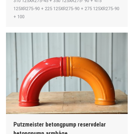
310 125XR275-45 + 350 125XR275- 90 + 415
125XR275-90 + 225 125XR275-90 + 275 125XR275-90
+ 100
Putzmeister betongpump reservdelar
betongpump armbåge