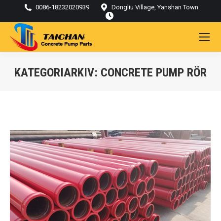
0086-18232020939
Dongliu Village, Yanshan Town
KATEGORIARKIV:
CONCRETE PUMP RÖR
Du är här: