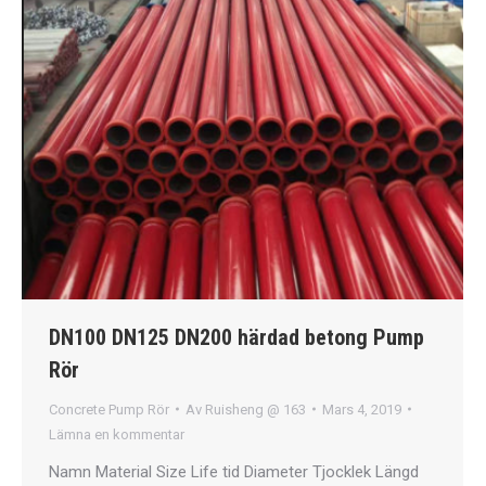
DN100 DN125 DN200 härdad betong Pump
Rör
Concrete Pump Rör
Av
Ruisheng @ 163
Mars 4, 2019
Lämna en kommentar
Namn Material Size Life tid Diameter Tjocklek Längd