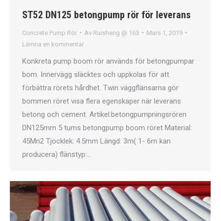
ST52 DN125 betongpump rör för leverans
Concrete Pump Rör
Av
Ruisheng @ 163
Mars 1, 2019
Lämna en kommentar
Konkreta pump boom rör används för betongpumpar
bom. Innervägg släcktes och uppkolas för att
förbättra rörets hårdhet. Twin väggflänsarna gör
bommen röret visa flera egenskaper när leverans
betong och cement. Artikel:betongpumpningsrören
DN125mm 5 tums betongpump boom röret Material:
45Mn2 Tjocklek: 4.5mm Längd: 3m( 1- 6m kan
producera) flänstyp:…