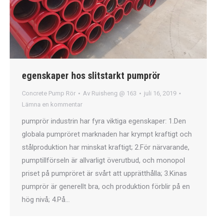
egenskaper hos slitstarkt pumprör
Concrete Pump Rör
Av
Ruisheng @ 163
juli 16, 2019
Lämna en kommentar
pumprör industrin har fyra viktiga egenskaper: 1.Den
globala pumpröret marknaden har krympt kraftigt och
stålproduktion har minskat kraftigt; 2.För närvarande,
pumptillförseln är allvarligt överutbud, och monopol
priset på pumpröret är svårt att upprätthålla; 3.Kinas
pumprör är generellt bra, och produktion förblir på en
hög nivå; 4.På…