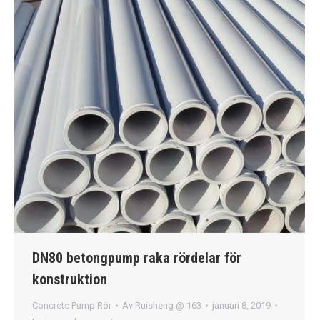
DN80 betongpump raka rördelar för
konstruktion
Concrete Pump Rör
Av
Ruisheng @ 163
januari 8, 2019