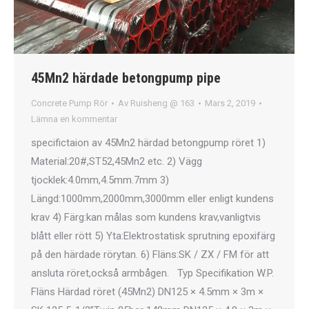
45Mn2 härdade betongpump pipe
Concrete Pump Rör
Av
Ruisheng @ 163
Mars 2, 2019
Lämna en kommentar
specifictaion av 45Mn2 härdad betongpump röret 1)
Material:20#,ST52,45Mn2 etc. 2) Vägg
tjocklek:4.0mm,4.5mm.7mm 3)
Längd:1000mm,2000mm,3000mm eller enligt kundens
krav 4) Färg:kan målas som kundens krav,vanligtvis
blått eller rött 5) Yta:Elektrostatisk sprutning epoxifärg
på den härdade rörytan. 6) Fläns:SK / ZX / FM för att
ansluta röret,också armbågen. Typ Specifikation W.P.
Fläns Härdad röret (45Mn2) DN125 × 4.5mm × 3m ×