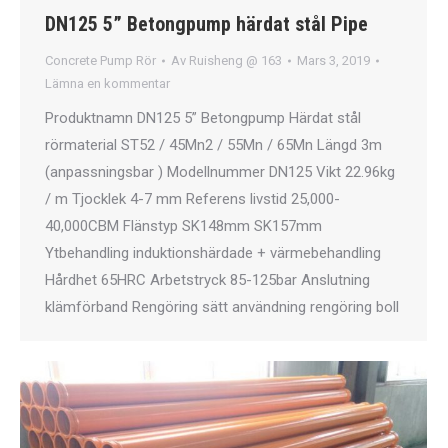
DN125 5” Betongpump härdat stål Pipe
Concrete Pump Rör
Av
Ruisheng @ 163
Mars 3, 2019
Lämna en kommentar
Produktnamn DN125 5” Betongpump Härdat stål
rörmaterial ST52 / 45Mn2 / 55Mn / 65Mn Längd 3m
(anpassningsbar ) Modellnummer DN125 Vikt 22.96kg
/ m Tjocklek 4-7 mm Referens livstid 25,000-
40,000CBM Flänstyp SK148mm SK157mm
Ytbehandling induktionshärdade + värmebehandling
Hårdhet 65HRC Arbetstryck 85-125bar Anslutning
klämförband Rengöring sätt användning rengöring boll