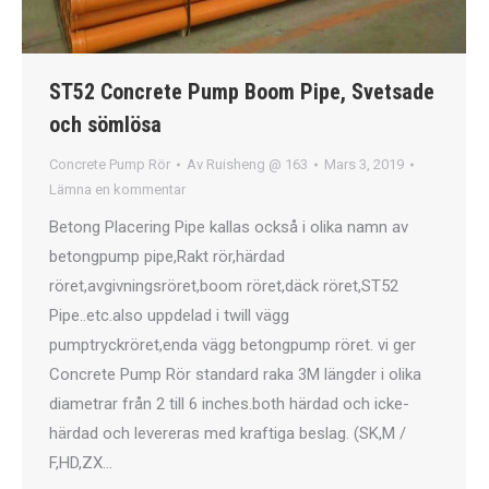
ST52 Concrete Pump Boom Pipe, Svetsade
och sömlösa
Concrete Pump Rör
Av
Ruisheng @ 163
Mars 3, 2019
Lämna en kommentar
Betong Placering Pipe kallas också i olika namn av
betongpump pipe,Rakt rör,härdad
röret,avgivningsröret,boom röret,däck röret,ST52
Pipe..etc.also uppdelad i twill vägg
pumptryckröret,enda vägg betongpump röret. vi ger
Concrete Pump Rör standard raka 3M längder i olika
diametrar från 2 till 6 inches.both härdad och icke-
härdad och levereras med kraftiga beslag. (SK,M /
F,HD,ZX…