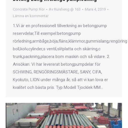
Concrete Pump Rör
Av
Ruisheng @ 163
Mars 4, 2019
Lämna en kommentar
1.Vi är en professionell tillverkning av betongpump
reservdelar,Till exempel:betongpump
rörledning,armbåge,böja,fläns,klämmor,gummislang,rengöring
boll,kolv,cylinder,s ventil,slitplatta och skärring,c
trunk,packning,placera bom maskin och så vidare. 2.
Ansökan: Vi har levererat betongpumpdelar för
SCHWING, RENGÖRINGSMÄSTARE, SANY, CIFA,
Kyokuto, LION under många år, så att vi kan lova er
kvalitet och bästa pris. Typ Modell Tjocklek MM…