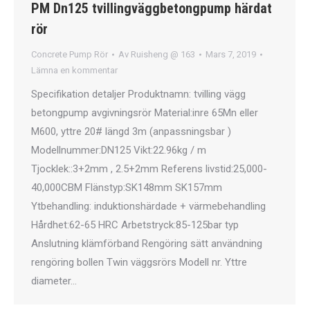
PM Dn125 tvillingväggbetongpump härdat
rör
Concrete Pump Rör
Av
Ruisheng @ 163
Mars 7, 2019
Lämna en kommentar
Specifikation detaljer Produktnamn: tvilling vägg
betongpump avgivningsrör Material:inre 65Mn eller
M600, yttre 20# längd 3m (anpassningsbar )
Modellnummer:DN125 Vikt:22.96kg / m
Tjocklek::3+2mm , 2.5+2mm Referens livstid:25,000-
40,000CBM Flänstyp:SK148mm SK157mm
Ytbehandling: induktionshärdade + värmebehandling
Hårdhet:62-65 HRC Arbetstryck:85-125bar typ
Anslutning klämförband Rengöring sätt användning
rengöring bollen Twin väggsrörs Modell nr. Yttre
diameter…