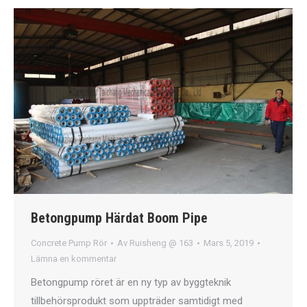
Betongpump Härdat Boom Pipe
Concrete Pump Rör
Av
Ruisheng @ 163
Mars 5, 2019
Lämna en kommentar
Betongpump röret är en ny typ av byggteknik
tillbehörsprodukt som uppträder samtidigt med