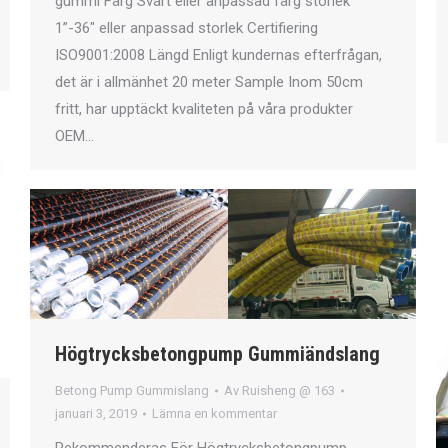
gummi Färg Svart eller anpassad färg storlek
1”-36″ eller anpassad storlek Certifiering
ISO9001:2008 Längd Enligt kundernas efterfrågan,
det är i allmänhet 20 meter Sample Inom 50cm
fritt, har upptäckt kvaliteten på våra produkter
OEM…
Högtrycksbetongpump Gummiändslang
Betong Pump Gummislang
Av
Ruisheng @ 163
januari 3, 2019
Lämna en kommentar