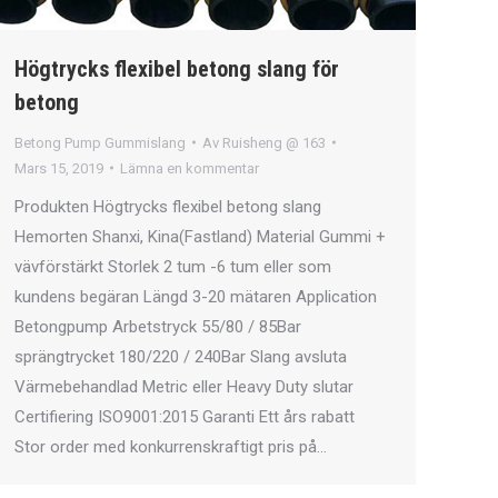
Högtrycks flexibel betong slang för
betong
Betong Pump Gummislang
Av
Ruisheng @ 163
Mars 15, 2019
Lämna en kommentar
Produkten Högtrycks flexibel betong slang
Hemorten Shanxi, Kina(Fastland) Material Gummi +
vävförstärkt Storlek 2 tum -6 tum eller som
kundens begäran Längd 3-20 mätaren Application
Betongpump Arbetstryck 55/80 / 85Bar
sprängtrycket 180/220 / 240Bar Slang avsluta
Värmebehandlad Metric eller Heavy Duty slutar
Certifiering ISO9001:2015 Garanti Ett års rabatt
Stor order med konkurrenskraftigt pris på…