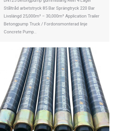
DN125 betongpump gummislang Rein 4 Lager
Ståltråd arbetstryck 85 Bar Sprängtryck 220 Bar
Livslängd 25,000m³ – 30,000m³ Application Trailer
Betongpump Truck / Fordonsmonterad linje
Concrete Pump…