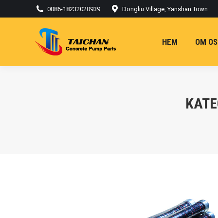
0086-18232020939
Dongliu Village, Yanshan Town
HEM
OM OS
KATE