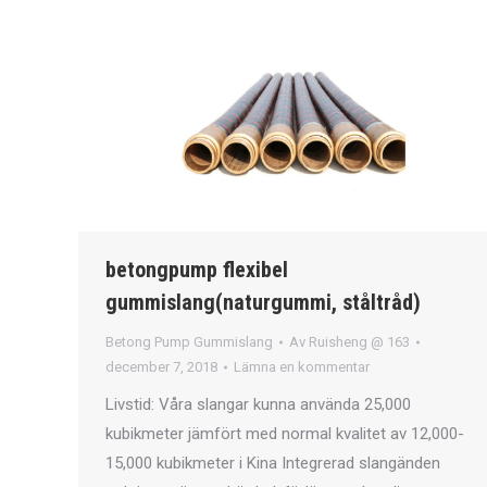
betongpump flexibel
gummislang(naturgummi, ståltråd)
Betong Pump Gummislang
Av
Ruisheng @ 163
december 7, 2018
Lämna en kommentar
Livstid: Våra slangar kunna använda 25,000
kubikmeter jämfört med normal kvalitet av 12,000-
15,000 kubikmeter i Kina Integrerad slangänden