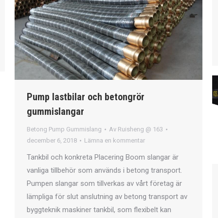
Pump lastbilar och betongrör
gummislangar
Betong Pump Gummislang
Av
Ruisheng @ 163
december 6, 2018
Lämna en kommentar
Tankbil och konkreta Placering Boom slangar är
vanliga tillbehör som används i betong transport.
Pumpen slangar som tillverkas av vårt företag är
lämpliga för slut anslutning av betong transport av
byggteknik maskiner tankbil, som flexibelt kan