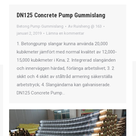
DN125 Concrete Pump Gummislang
Betong Pump Gummislang
Av
Ruisheng @ 163
januari 2, 2019
Lämna en kommentar
1. Betongpump slangar kunna använda 20,000
kubikmeter jämfört med normal kvalitet av 12,000-
15,000 kubikmeter i Kina; 2. Integrerad slangänden
och innerväggen härdad, förlänga arbetslivet; 3. 2
skikt och 4 skikt av ståltråd armering säkerställa
arbetstryck; 4. Slangändarna kan galvaniserade.
DN125 Concrete Pump…