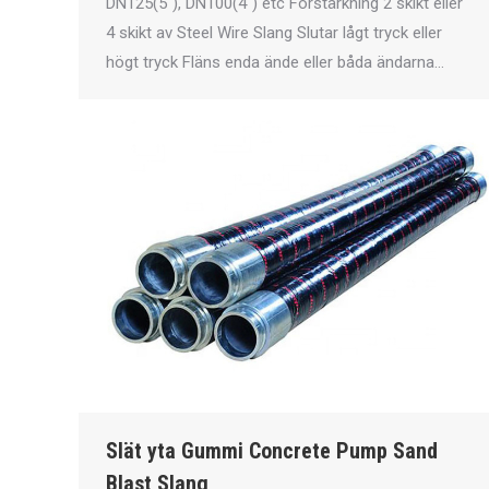
DN125(5″), DN100(4″) etc Förstärkning 2 skikt eller
4 skikt av Steel Wire Slang Slutar lågt tryck eller
högt tryck Fläns enda ände eller båda ändarna…
Slät yta Gummi Concrete Pump Sand
Blast Slang