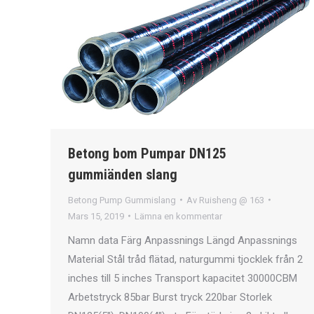
Betong bom Pumpar DN125
gummiänden slang
Betong Pump Gummislang
Av
Ruisheng @ 163
Mars 15, 2019
Lämna en kommentar
Namn data Färg Anpassnings Längd Anpassnings
Material Stål tråd flätad, naturgummi tjocklek från 2
inches till 5 inches Transport kapacitet 30000CBM
Arbetstryck 85bar Burst tryck 220bar Storlek