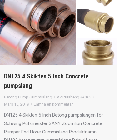
DN125 4 Skikten 5 Inch Concrete
pumpslang
Betong Pump Gummislang
Av
Ruisheng @ 163
Mars 15, 2019
Lämna en kommentar
DN125 4 Skikten 5 Inch Betong pumpslangen för
Schwing Putzmeister SANY Zoomlion Concrete
Pumpar End Hose Gummislang Produktnamn