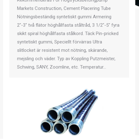
Rekommenderas För Högtrycksbetongpump
Markets Construction, Cement Placering Tube
Nötningsbeständig syntetiskt gummi Armering
2″-3″ två flätor höghållfasta ståltråd, 3 1/2″-5″ fyra
skikt spiral höghållfasta stålkord. Täck Pin-pricked
syntetiskt gummi, Speciellt förvärras Ultra
slitlocket är resistent mot nötning, skärande,
mejsling och väder. Typ av Koppling Putzmeister,
Schwing, SANY, Zoomline, etc. Temperatur…