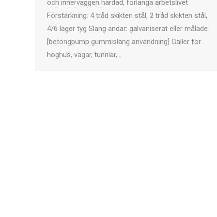
och innerväggen härdad, förlänga arbetslivet
Förstärkning: 4 tråd skikten stål, 2 tråd skikten stål,
4/6 lager tyg Slang ändar: galvaniserat eller målade
[betongpump gummislang användning] Gäller för
höghus, vägar, tunnlar,…