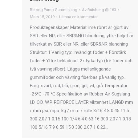
Betong Pump Gummislang
Av
Ruisheng @ 163
Mars 15, 2019
Lämna en kommentar
Produktegenskaper Material: inre röret är gjort av
SBR eller NR; eller SBR&NO bländning; yttre höljet är
tillverkat av SBR eller NR; eller SBR&NR blandning
Struktur: 1.Vanlig typ: Invändigt foder + Förstärk
foder + Yttre beklädnad. 2.styrka typ (tre foder och
två vävningsfiber): Lägga mellanliggande
gummifoder och vävning fiberbas på vanlig typ.
Färg: svart, röd, blå, grön, gul, vit, grå Temperatur:
-25℃ -70 ℃ Specifikation av Rubber Air Sugslang
I.D. O.D. W.P. REIFORCE LAYER viktenhet LÄNGD mm
i. mm psi. mpa. kg / m m / rulle 3/16 4.8 0.45 11.5
300 2.07 1 0.15 100 1/4 6.4 0.63 16 300 2.07 1 0.18
100 5/16 7.9 0.59 15.0 300 2.07 1 0.22…