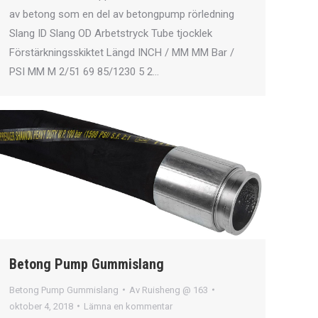
av betong som en del av betongpump rörledning
Slang ID Slang OD Arbetstryck Tube tjocklek
Förstärkningsskiktet Längd INCH / MM MM Bar /
PSI MM M 2/51 69 85/1230 5 2…
Betong Pump Gummislang
Betong Pump Gummislang
Av
Ruisheng @ 163
oktober 4, 2018
Lämna en kommentar