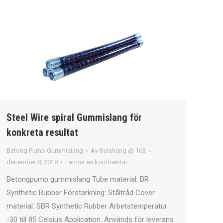
Steel Wire spiral Gummislang för
konkreta resultat
Betong Pump Gummislang
Av
Ruisheng @ 163
december 8, 2018
Lämna en kommentar
Betongpump gummislang Tube material: BR
Synthetic Rubber Förstärkning: Ståltråd Cover
material: SBR Synthetic Rubber Arbetstemperatur:
-30 till 85 Celsius Application: Används för leverans