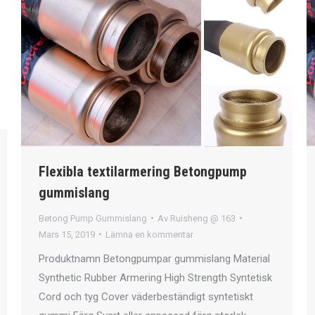
Flexibla textilarmering Betongpump
gummislang
Betong Pump Gummislang
Av
Ruisheng @ 163
Mars 15, 2019
Lämna en kommentar
Produktnamn Betongpumpar gummislang Material
Synthetic Rubber Armering High Strength Syntetisk
Cord och tyg Cover väderbeständigt syntetiskt