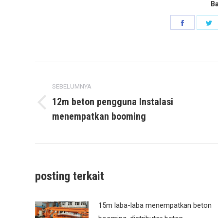
Ba
Bagikan
B
di
d
Faceboo
K
posting
navigasi
SEBELUMNYA
12m beton pengguna Instalasi
posting
menempatkan booming
sebelumnya:
posting terkait
15m laba-laba menempatkan beton