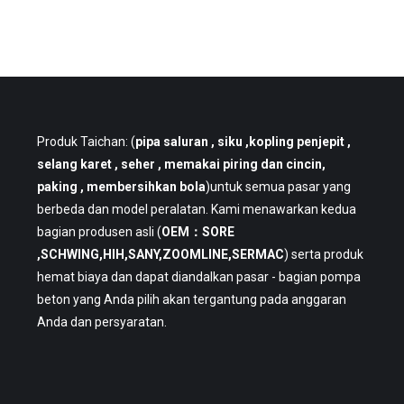
Produk Taichan: (
pipa saluran
, siku ,kopling penjepit ,
selang karet , seher , memakai piring dan cincin,
paking , membersihkan bola
)untuk semua pasar yang
berbeda dan model peralatan. Kami menawarkan kedua
bagian produsen asli (
OEM：SORE
,SCHWING,HIH,SANY,ZOOMLINE,SERMAC
) serta produk
hemat biaya dan dapat diandalkan pasar - bagian pompa
beton yang Anda pilih akan tergantung pada anggaran
Anda dan persyaratan.