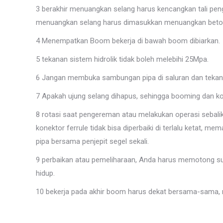
3 berakhir menuangkan selang harus kencangkan tali pen
menuangkan selang harus dimasukkan menuangkan beto
4 Menempatkan Boom bekerja di bawah boom dibiarkan.
5 tekanan sistem hidrolik tidak boleh melebihi 25Mpa.
6 Jangan membuka sambungan pipa di saluran dan tekana
7 Apakah ujung selang dihapus, sehingga booming dan kon
8 rotasi saat pengereman atau melakukan operasi sebalikn
konektor ferrule tidak bisa diperbaiki di terlalu ketat, mem
pipa bersama penjepit segel sekali.
9 perbaikan atau pemeliharaan, Anda harus memotong sup
hidup.
10 bekerja pada akhir boom harus dekat bersama-sama, 