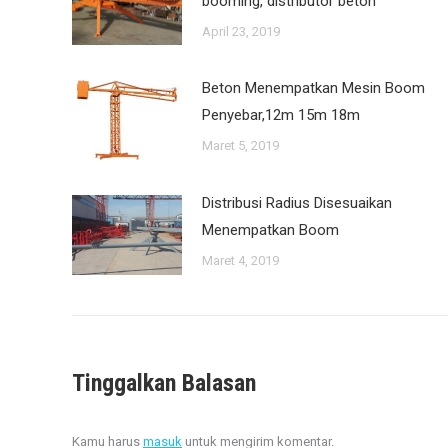
booming, distributor beton
April 23, 2019
Beton Menempatkan Mesin Boom
Penyebar,12m 15m 18m
Maret 5, 2019
Distribusi Radius Disesuaikan
Menempatkan Boom
Maret 4, 2019
Tinggalkan Balasan
Kamu harus
masuk
untuk mengirim komentar.