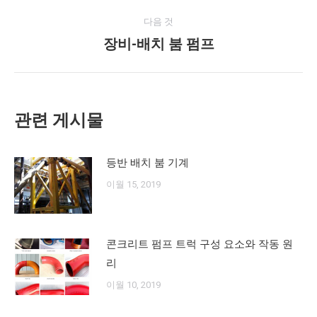
게
네
다음 것
시
장비-배치 붐 펌프
다
비
물:
음
게
게
시
이
관련 게시물
물:
션
등반 배치 붐 기계
이월 15, 2019
콘크리트 펌프 트럭 구성 요소와 작동 원
리
이월 10, 2019