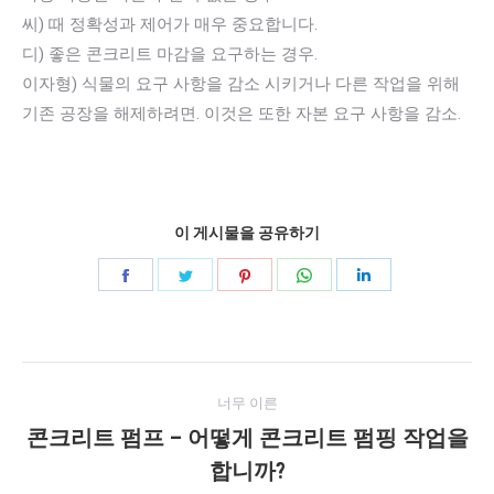
씨) 때 정확성과 제어가 매우 중요합니다.
디) 좋은 콘크리트 마감을 요구하는 경우.
이자형) 식물의 요구 사항을 감소 시키거나 다른 작업을 위해
기존 공장을 해제하려면. 이것은 또한 자본 요구 사항을 감소.
이 게시물을 공유하기
공
공
공
공
공
유
유
유
유
유
페
지
고
WhatsApp
링
게
이
저
객
에
크
너무 이른
스
귀
센
드
시
콘크리트 펌프 – 어떻게 콘크리트 펌핑 작업을
북
다
터
인
이
합니까?
물
전