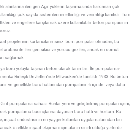
lı alanlarına ileri geri Ağır yüklerin taşınmasında harcanan çok
ıldığı çok sayıda sistemlerinin etkinliği ve verimliliği kanıtıdır. Tüm
llikleri ve engellere karşılamak üzere kullanılabilir beton pompasının
iyoruz.
at projelerinin kurtarıcılarımsınız. bom pompalar olmadan, bu
 arabası ile ileri geri sıkıcı ve yorucu gezileri, ancak en somut
arı sağlamak.
ya boru yoluyla taşınan beton olarak tanımlar.. İle pompalama-
merika Birleşik Devletleri'nde Milwaukee'de tanıtıldı. 1933. Bu beton
anır ve genellikle boru hatlarından pompalanır. 6 içinde. veya daha
 Girit pompalama sahası. Bunlar yeni ve geliştirilmiş pompaları içerir,
ksek pompalama basınçlarına dayanan boru hattı ve hortum. Bu
e, inşaat endüstrisinin en yaygın kullanılan uygulamalarından biri
ancak özellikle inşaat ekipmanı için alanın sınırlı olduğu yerlerde