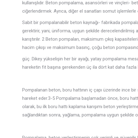
kullanışlıdır. Beton pompalama, asansörleri ve vinçleri- b
ciğerlendirmek. Ayrıca, diğer el sanatları somut işlemlerle
Sabit bir pompalanabilir beton kaynağı- fabrikada pompalam
gerektirir, yani, üniforma, uygun şekilde derecelendirilmi
karıştırılır. 2 Beton pompaları, maksimum çıkış kapasitele
hacim çıkışı ve maksimum basınç, çoğu beton pompasınd
güç. Dikey yükselişin her bir ayağı, yatay pompalama mesafes
hareketin fit başına gerekenden üç ila dört kat daha fazla 
Pompalanan beton, boru hattının iç çapı üzerinde ince bir s
hareket eder.3-5 Pompalama başlamadan önce, boru hattı iç
olarak, bu ilk boru hattı kaplama karışımı beton yerleştirmed
sağlandıktan sonra, yağlama, pompalama uygun şekilde orant
Pompalama, beton yerleştirmenin çok verimli ve güvenilir b