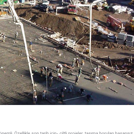
. Özellikle son tarih için- ciltli projeler, taşıma boruları başarısız