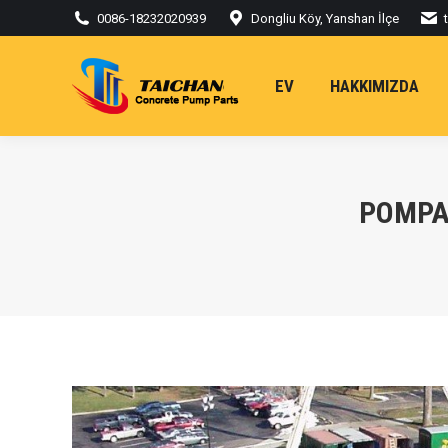
0086-18232020939
Dongliu Köy, Yanshan İlçe
EV
HAKKIMIZDA
POMPA