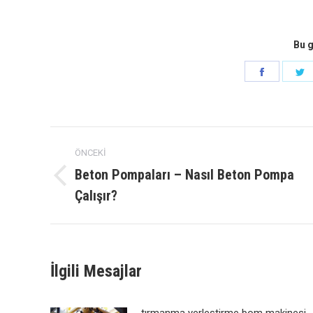
Bu g
Paylaş
P
Faceboo
h
navigasyon
ÖNCEKI
gönderisi
Beton Pompaları – Nasıl Beton Pompa
Önceki
Çalışır?
yazı:
İlgili Mesajlar
tırmanma yerleştirme bom makinesi