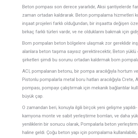
Beton pompası son derece yararlıdır, Aksi şantiyelerde fark
zaman ortadan kaldırarak. Beton pompalama hizmetleri kullan
inşaat projeleri farklı olduğundan, bir inşaatta değişen öze
birkaç farklı türleri vardır, ve ne olduklarını bakmak için gid
Bom pompaları beton bölgelere ulaşmak zor gereklidir inşa
alanlara beton taşıma sayısız gerektirecektir, Beton yüklü el
şirketleri şimdi bu sorunu ortadan kaldırmak bom pompal
ACI, pompalanan betonu, bir pompa aracılığıyla hortum ve
Pistonlu pompalarla metal boru hatları aracılığıyla Crete, A
pompası, pompayı çalıştırmak için mekanik bağlantılar kull
büyük çap.
O zamandan beri, konuyla ilgili birçok yeni gelişme yapıldı-
kamyona monte ve sabit yerleştirme bomları, ve daha yü
yeniliklerin bir sonucu olarak, Pompalarla beton yerleştirm
haline geldi. Çoğu beton yapı için pompalama kullanılabilir, 