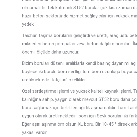
olmamalıdır. Tek katmanlı ST52 borular çok kısa zaman dö
hazır beton sektöründe hizmet sağlayıcılar için yüksek mali
yedek.
Taichan taşıma borularını geliştirdi ve üretti, araç üstü be
mikserleri beton pompaları veya beton dağıtım bomları. 
önemli ölçüde daha uzundur.
Bizim boruları düzenli aralıklarla kendi basınç dayanımı açı
böylece iki borulu boru sertliği tüm boru uzunluğu boyun
üretilmektedir- latçıları’ özellikler.
Özel sertleştirme işlemi ve yüksek kaliteli kaynak işlemi, 
kalınlığına sahip, yaygın olarak mevcut ST52 boru daha ço
boru sağlamak için belirtilen ağırlık aşmamalıdır. Tüm Taic
uygun olarak üretilmektedir.. bom için Sevk boruları iki fark
Eğer aşırı aşınma örn olsun XL boru. Bir 10-45 ° dirsek ark
yakası vardır.