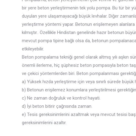
bir yere beton yerleştirmenin tek yolu pompa. Bu tür bir 
duyulan yere ulaşamayacağı büyük levhalar. Diğer zamanla
yerleştirme yöntemi yapar. Betonun erişilemeyen alanlara
kılmıştır.. Özellikle Hindistan genelinde hazır betonun bü
mevcut pompa tipine bağlı olsa da, betonun pompalanacağı 
etkileyebilir.
Beton pompalama tekniği genel olarak altmış yılı aşkın süre
önemli ilerleme, hiç şüphesiz beton pompasıyla beton taş
ve çekici yöntemlerden biri. Beton pompalanması gerektiği
a) Yüksek hızda yerleştirme için veya sınırlı sürede büyük
b) Betonun erişilemez konumlara yerleştirilmesi gerektiği
c) Ne zaman doğruluk ve kontrol hayati.
d) İyi beton bitirir çağrısında zaman.
e) Tesis gereksinimlerini azaltmak veya mevcut tesisi ba
gereksinimlerini azaltır.