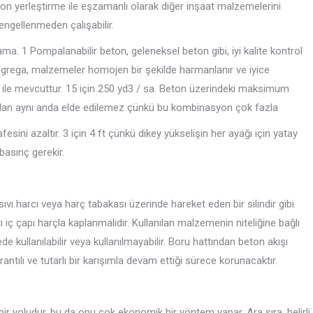
eton yerleştirme ile eşzamanlı olarak diğer inşaat malzemelerini
 engellenmeden çalışabilir.
a. 1 Pompalanabilir beton, geleneksel beton gibi, iyi kalite kontrol
ş agrega, malzemeler homojen bir şekilde harmanlanır ve iyice
ri ile mevcuttur. 15 için 250 yd3 / sa. Beton üzerindeki maksimum
an aynı anda elde edilemez çünkü bu kombinasyon çok fazla
ini azaltır. 3 için 4 ft çünkü dikey yükselişin her ayağı için yatay
basınç gerekir.
ıvı harcı veya harç tabakası üzerinde hareket eden bir silindir gibi
 çapı harçla kaplanmalıdır. Kullanılan malzemenin niteliğine bağlı
e kullanılabilir veya kullanılmayabilir. Boru hattından beton akışı
ılı ve tutarlı bir karışımla devam ettiği sürece korunacaktır.
ir yoludur, bu da onu çok ekonomik bir yöntem yapar. Ara sıra, belirli