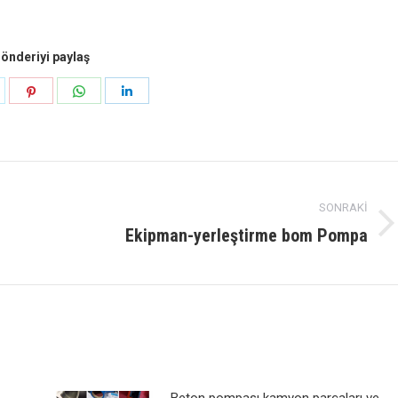
önderiyi paylaş
aylaş
Paylaş
Paylaş
Paylaş
k
eyecan
pinterest
Naber
LinkedIn
SONRAKI
Ekipman-yerleştirme bom Pompa
Sonraki
mesaj:
Beton pompası kamyon parçaları ve