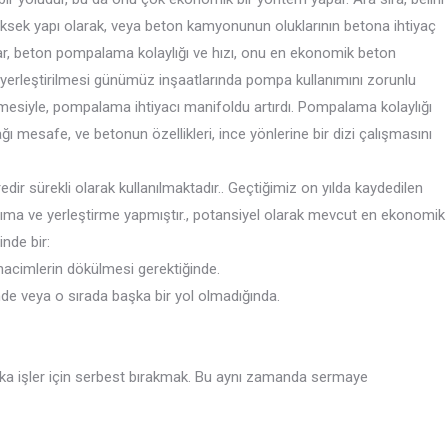
yüksek yapı olarak, veya beton kamyonunun oluklarının betona ihtiyaç
r, beton pompalama kolaylığı ve hızı, onu en ekonomik beton
 yerleştirilmesi günümüz inşaatlarında pompa kullanımını zorunlu
yümesiyle, pompalama ihtiyacı manifoldu artırdı. Pompalama kolaylığı
mesafe, ve betonun özellikleri, ince yönlerine bir dizi çalışmasını
dir sürekli olarak kullanılmaktadır.. Geçtiğimiz on yılda kaydedilen
ıma ve yerleştirme yapmıştır., potansiyel olarak mevcut en ekonomik
nde bir:
 hacimlerin dökülmesi gerektiğinde.
nde veya o sırada başka bir yol olmadığında.
şka işler için serbest bırakmak. Bu aynı zamanda sermaye