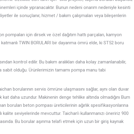
nemleri içinde yıpranacaktır. Bunun nedeni onarım nedeniyle kesinti
yetler ile sonuçlanır, hizmet / bakım çalışmaları veya bileşenlerin
ton pompaları için dirsek ve özel dağıtım hattı parçaları, kamyon
İki katmanlı TWIN BORULARI bir dayanma ömrü elde, ki ST52 boru
sından kontrol edilir. Bu bakım aralıkları daha kolay zamanlanabilir,
ca sabit olduğu. Ürünlerimizin tamamı pompa manu tabi
Taichan borularının servis ömrüne ulaşmasını sağlar, aynı olan duvar
k kat daha uzundur. Makinenin denge tehlike altında olmadığını Bum
han boruları beton pompası üreticilerinin ağırlık spesifikasyonlarına
lı kalite seviyelerinde mevcuttur. Taichan'ı kullanmanızı öneririz 900
asında. Bu borular aşınma telafi etmek için uzun bir giriş kaynak