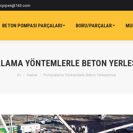
tcpipes@163.com
BETON POMPASI PARÇALARI
BORU/PARÇALAR
MU
LAMA YÖNTEMLERLE BETON YERLE
Buradasınız:
Ev
Haber
Pompalama Yöntemlerle Beton Yerleştirme