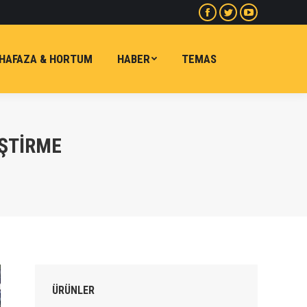
Facebook
heyecan
Youtube
sayfa
sayfa
sayfa
yeni
yeni
yeni
HAFAZA & HORTUM
HABER
TEMAS
pencerede
pencerede
pencerede
açılır
açılır
açılır
ŞTIRME
ÜRÜNLER