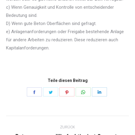
c) Wenn Genauigkeit und Kontrolle von entscheidender
Bedeutung sind.
D) Wenn gute Beton Oberflächen sind gefragt.
e) Anlagenanforderungen oder Freigabe bestehende Anlage
für andere Arbeiten zu reduzieren. Diese reduzieren auch
Kapitalanforderungen.
Teile diesen Beitrag
Teilen
Teilen
Teilen
Teilen
Teilen
Sie
Sie
Sie
Sie
Sie
weiter
weiter
weiter
weiter
weiter
Kommentarnavigation
Facebook
zwitschern
Pinterest
WhatsApp
LinkedIn
ZURÜCK