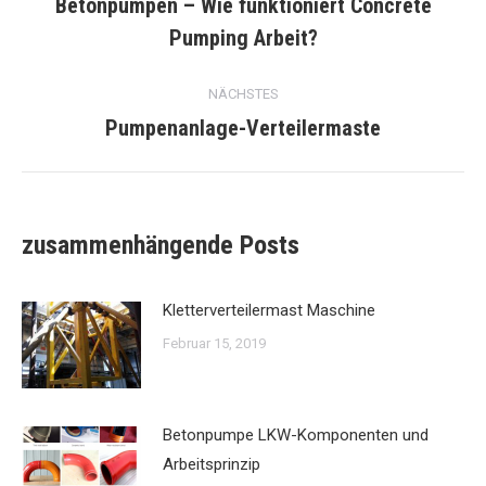
Betonpumpen – Wie funktioniert Concrete
Vorheriger
Pumping Arbeit?
Beitrag:
NÄCHSTES
Pumpenanlage-Verteilermaste
Nächster
Beitrag:
zusammenhängende Posts
Kletterverteilermast Maschine
Februar 15, 2019
Betonpumpe LKW-Komponenten und
Arbeitsprinzip