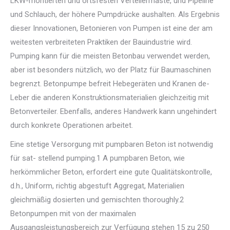
LKW-montierten und ortsfesten Verteilermaste, und Pipeline
und Schlauch, der höhere Pumpdrücke aushalten. Als Ergebnis
dieser Innovationen, Betonieren von Pumpen ist eine der am
weitesten verbreiteten Praktiken der Bauindustrie wird.
Pumping kann für die meisten Betonbau verwendet werden,
aber ist besonders nützlich, wo der Platz für Baumaschinen
begrenzt. Betonpumpe befreit Hebegeräten und Kranen de-
Leber die anderen Konstruktionsmaterialien gleichzeitig mit
Betonverteiler. Ebenfalls, anderes Handwerk kann ungehindert
durch konkrete Operationen arbeitet.
Eine stetige Versorgung mit pumpbaren Beton ist notwendig
für sat- stellend pumping.1 A pumpbaren Beton, wie
herkömmlicher Beton, erfordert eine gute Qualitätskontrolle,
d.h., Uniform, richtig abgestuft Aggregat, Materialien
gleichmäßig dosierten und gemischten thoroughly.2
Betonpumpen mit von der maximalen
Ausgangsleistungsbereich zur Verfügung stehen 15 zu 250