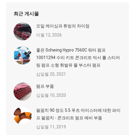
최근 게시물
오일 케이싱과 튜빙의 차이점
이월 12, 2026
좋은 Schwing Hypro 7560C 워터 펌프
10011294 수리 키트 콘크리트 믹서 롤 스티어
링 펌프 소형 휘발유 물 부스터 펌프
십일월 20, 2021
펌프 부품
십일월 10, 2020
팔꿈치 90 정도 5.5 푸츠 마이스터에 대한 파이
프 팔꿈치 - 콘크리트 펌프 예비 부품
십일월 11, 2019