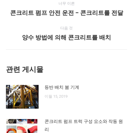
너무 이른
스
귀
센
드
시
콘크리트 펌프 안전 운전 – 콘크리트를 전달
이
북
다
터
인
전
물
게
다음 것
네
시
양수 방법에 의해 콘크리트를 배치
다
물:
음
비
게
게
시
관련 게시물
물:
이
션
등반 배치 붐 기계
이월 15, 2019
콘크리트 펌프 트럭 구성 요소와 작동 원
리