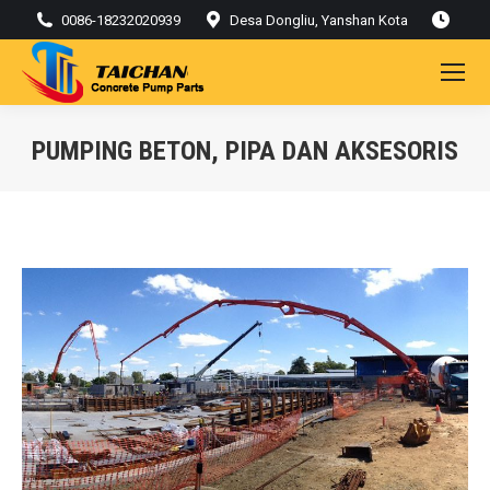
0086-18232020939
Desa Dongliu, Yanshan Kota
PUMPING BETON, PIPA DAN AKSESORIS
Kamu di sini: