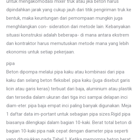
untuk mengakomodasi mixer truk atau jika beton harus
dipindahkan jarak yang cukup jauh dari titik pengiriman truk ke
bentuk, maka keuntungan dari pemompaan mungkin juga
menghilangkan con- sideration dari metode lain. Kebanyakan
situasi konstruksi adalah beberapa- di mana antara ekstrem
dan kontraktor harus memutuskan metode mana yang lebih
ekonomis untuk setiap pekerjaan.
pipa
Beton dipompa melalui pipa kaku atau kombinasi dari pipa
kaku dan selang beton fleksibel. pipa kaku (juga disebut garis
licin atau garis keras) terbuat dari baja, aluminium atau plastik
dan tersedia dalam ukuran dari tiga inci sampai delapan inci
diam-eter. pipa baja empat inci paling banyak digunakan. Meja
1 daftar data im-portant untuk sebagian pipa sizes.Rigid pipa
biasanya dilengkapi dalam bagian 10-kaki. Berat total beton di
bagian 10-kaki pipa naik cepat dengan diameter pipa seperti
yang ditunjukkan pada Tabel 1. Ketika memompa beton berat