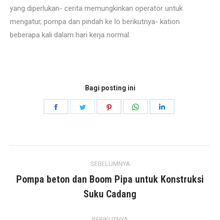
yang diperlukan- cerita memungkinkan operator untuk
mengatur, pompa dan pindah ke lo berikutnya- kation
beberapa kali dalam hari kerja normal.
Bagi posting ini
Bagikan
Bagikan
Bagikan
Bagikan
Bagikan
di
di
di
di
di
Facebook
Kericau
pinterest
Ada
LinkedIn
posting
apa
SEBELUMNYA
navigasi
Pompa beton dan Boom Pipa untuk Konstruksi
posting
Suku Cadang
sebelumnya:
BERIKUTNYA