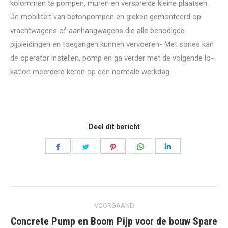
kolommen te pompen, muren en verspreide kleine plaatsen.
De mobiliteit van betonpompen en gieken gemonteerd op
vrachtwagens of aanhangwagens die alle benodigde
pijpleidingen en toegangen kunnen vervoeren- Met sories kan
de operator instellen, pomp en ga verder met de volgende lo-
kation meerdere keren op een normale werkdag.
Deel dit bericht
Delen
Delen
Delen
Delen
Delen
op
op
op
op
op
Facebook
tjilpen
Pinterest
WhatsApp
LinkedIn
Bericht
VOORGAAND
navigatie
Concrete Pump en Boom Pijp voor de bouw Spare
Vorige