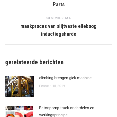
Parts
post:
ROESTVRIJ STAAL
maakproces van slijtvaste elleboog
volgende
inductiegeharde
post:
gerelateerde berichten
climbing brengen giek machine
Februari 15, 2019
Betonpomp truck onderdelen en
werkingsprincipe