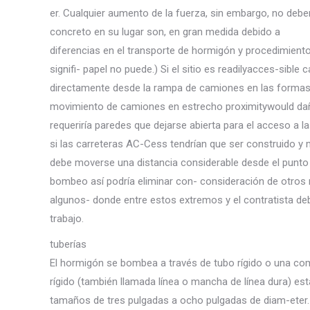
er. Cualquier aumento de la fuerza, sin embargo, no debe
concreto en su lugar son, en gran medida debido a
diferencias en el transporte de hormigón y procedimient
signifi- papel no puede.) Si el sitio es readilyacces-sib
directamente desde la rampa de camiones en las formas
movimiento de camiones en estrecho proximitywould dañar
requeriría paredes que dejarse abierta para el acceso a la
si las carreteras AC-Cess tendrían que ser construido 
debe moverse una distancia considerable desde el punto
bombeo así podría eliminar con- consideración de otros
algunos- donde entre estos extremos y el contratista d
trabajo.
tuberías
El hormigón se bombea a través de tubo rígido o una com
rígido (también llamada línea o mancha de línea dura) est
tamaños de tres pulgadas a ocho pulgadas de diam-eter. 