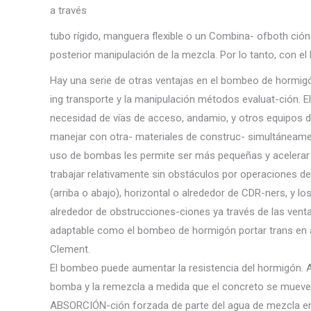
a través
tubo rígido, manguera flexible o un Combina- ofboth ción
posterior manipulación de la mezcla. Por lo tanto, con e
Hay una serie de otras ventajas en el bombeo de hormigó
ing transporte y la manipulación métodos evaluat-ción. E
necesidad de vías de acceso, andamio, y otros equipos d
manejar con otra- materiales de construc- simultáneamen
uso de bombas les permite ser más pequeñas y acelerar 
trabajar relativamente sin obstáculos por operaciones 
(arriba o abajo), horizontal o alrededor de CDR-ners, y 
alrededor de obstrucciones-ciones ya través de las ven
adaptable como el bombeo de hormigón portar trans en 
Clement.
El bombeo puede aumentar la resistencia del hormigón. A
bomba y la remezcla a medida que el concreto se mueve a
ABSORCIÓN-ción forzada de parte del agua de mezcla en 