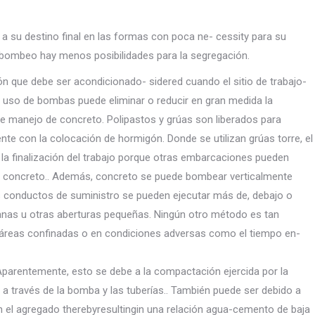
 a su destino final en las formas con poca ne- cessity para su
l bombeo hay menos posibilidades para la segregación.
n que debe ser acondicionado- sidered cuando el sitio de trabajo-
l uso de bombas puede eliminar o reducir en gran medida la
e manejo de concreto. Polipastos y grúas son liberados para
te con la colocación de hormigón. Donde se utilizan grúas torre, el
la finalización del trabajo porque otras embarcaciones pueden
de concreto.. Además, concreto se puede bombear verticalmente
los conductos de suministro se pueden ejecutar más de, debajo o
tanas u otras aberturas pequeñas. Ningún otro método es tan
áreas confinadas o en condiciones adversas como el tiempo en-
parentemente, esto se debe a la compactación ejercida por la
 través de la bomba y las tuberías.. También puede ser debido a
el agregado therebyresultingin una relación agua-cemento de baja