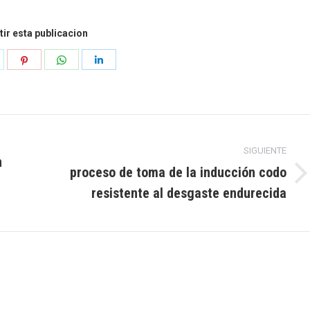
ir esta publicacion
r
ompartir
Compartir
Compartir
Compartir
n
en
en
en
k
orjeo
Pinterest
WhatsApp
LinkedIn
SIGUIENTE
n
proceso de toma de la inducción codo
Publicación
resistente al desgaste endurecida
siguiente: