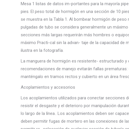
Mesa 1 listas de datos im-portantes para la mayoría pipe
pies. El peso total de hormigón en una sección de 10 pie
se muestra en la Tabla 1. Al bombear hormigón de peso n
pulgadas de tubo se considera generalmente un máximo P
secciones más largas requerirán más hombres o equipos 
máximo Practi-cal sin la advan- taje de la capacidad de 
ilustra en la fotografía.
La manguera de hormigón es resistente- estructurado y 
recomendaciones de manejo evitarán fallas prematuras: (1
manténgalo en tramos rectos y cubierto en un área fresca p
Acoplamientos y accesorios
Los acoplamientos utilizados para conectar secciones de t
resistir el desgaste y el deterioro por manipulación dura
lo largo de la línea.. Los acoplamientos deben ser capace
deben permitir fugas de mortero en las conexiones de la
permitir re- colocación de cualquier sección de tubería e