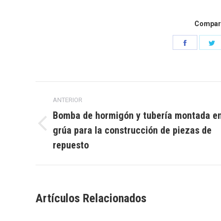
Compart
Comparti
C
en
e
Faceboo
G
Navegación
ANTERIOR
entre
Bomba de hormigón y tubería montada e
grúa para la construcción de piezas de
Publicación
publicaciones
anterior:
repuesto
Artículos Relacionados