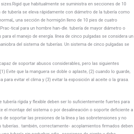
 sizes.Rigid que habitualmente se suministra en secciones de 10
s de tubería se eleva rápidamente con diámetro de la tubería como
ormal,, una sección de hormigón lleno de 10 pies de cuatro
rac-tical para un hombre han-dle. tubería de mayor diámetro o
para el manejo de energía. línea de cinco pulgadas se considera un
maniobra del sistema de tuberías. Un sistema de cinco pulgadas se
capaz de soportar abusos considerables, pero las siguientes
) Evite que la manguera se doble o aplaste, (2) cuando lo guarde,
ara evitar el clima y (3) evitar la exposición al aceite o la grasa.
ubería rígida y flexible deben ser lo suficientemente fuertes para
nte el montaje del sistema o por desalineación o soporte deficiente a
s de soportar las presiones de la línea y las sobretensiones y no
s tuberías.. también, correctamente- acoplamientos firmados deben
n una tubería sin perturbar adja- secciones de ciento y debe