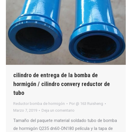
cilindro de entrega de la bomba de
hormigón / cilindro convery reductor de
tubo
Reductor bomba de hormigón
Por
@ 163 Ruisheng
Marzo 7, 2019
Deja un comentario
Tamaño del paquete material soldado tubo de bomba
de hormigón Q235 dn60-DN180 película y la tapa de