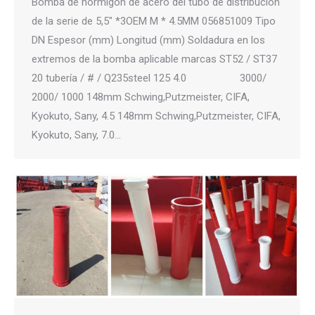
Bomba de hormigón de acero del tubo de distribución
de la serie de 5,5″ *3OEM M * 4.5MM 056851009 Tipo
DN Espesor (mm) Longitud (mm) Soldadura en los
extremos de la bomba aplicable marcas ST52 / ST37
20 tubería / # / Q235steel 125 4.0 3000/
2000/ 1000 148mm Schwing,Putzmeister, CIFA,
Kyokuto, Sany, 4.5 148mm Schwing,Putzmeister, CIFA,
Kyokuto, Sany, 7.0…