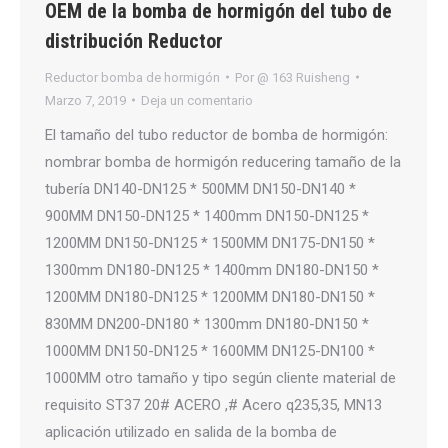
OEM de la bomba de hormigón del tubo de
distribución Reductor
Reductor bomba de hormigón
Por
@ 163 Ruisheng
Marzo 7, 2019
Deja un comentario
El tamaño del tubo reductor de bomba de hormigón:
nombrar bomba de hormigón reducering tamaño de la
tubería DN140-DN125 * 500MM DN150-DN140 *
900MM DN150-DN125 * 1400mm DN150-DN125 *
1200MM DN150-DN125 * 1500MM DN175-DN150 *
1300mm DN180-DN125 * 1400mm DN180-DN150 *
1200MM DN180-DN125 * 1200MM DN180-DN150 *
830MM DN200-DN180 * 1300mm DN180-DN150 *
1000MM DN150-DN125 * 1600MM DN125-DN100 *
1000MM otro tamaño y tipo según cliente material de
requisito ST37 20# ACERO ,# Acero q235,35, MN13
aplicación utilizado en salida de la bomba de