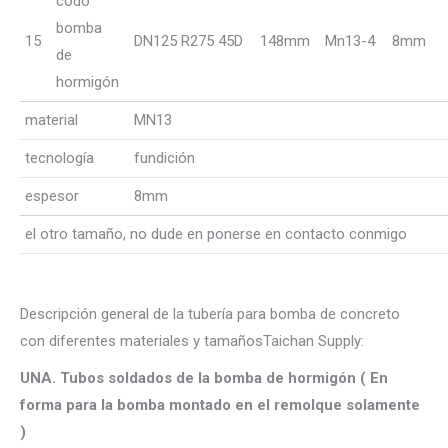
codo
bomba
15
DN125 R275 45D
148mm
Mn13-4
8mm
de
hormigón
material
MN13
tecnología
fundición
espesor
8mm
el otro tamaño, no dude en ponerse en contacto conmigo
Descripción general de la tubería para bomba de concreto
con diferentes materiales y tamañosTaichan Supply:
UNA. Tubos soldados de la bomba de hormigón ( En
forma para la bomba montado en el remolque solamente
)