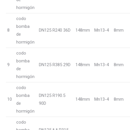
hormigón
codo
bomba
8
DN125 R240 36D
148mm
Mn13-4
8mm
de
hormigón
codo
bomba
9
DN125 R385 29D
148mm
Mn13-4
8mm
de
hormigón
codo
bomba
DN125 R190.5
10
148mm
Mn13-4
8mm
de
90D
hormigón
codo
bomba
DN125 * * R315