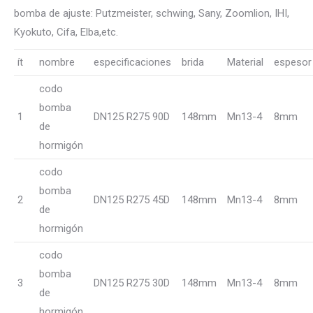
bomba de ajuste: Putzmeister, schwing, Sany, Zoomlion, IHI,
Kyokuto, Cifa, Elba,etc.
ít
nombre
especificaciones
brida
Material
espesor
codo
bomba
1
DN125 R275 90D
148mm
Mn13-4
8mm
de
hormigón
codo
bomba
2
DN125 R275 45D
148mm
Mn13-4
8mm
de
hormigón
codo
bomba
3
DN125 R275 30D
148mm
Mn13-4
8mm
de
hormigón