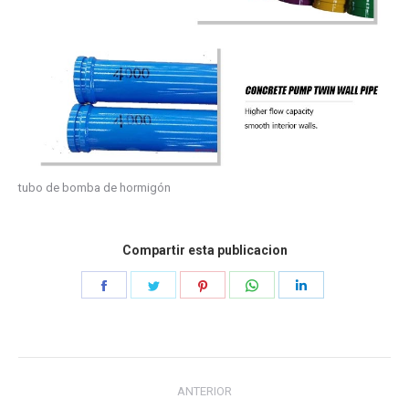
tubo de bomba de hormigón
Compartir esta publicacion
Compartir
Compartir
Compartir
Compartir
Compartir
en
en
en
en
en
Facebook
Gorjeo
Pinterest
WhatsApp
LinkedIn
Navegación
ANTERIOR