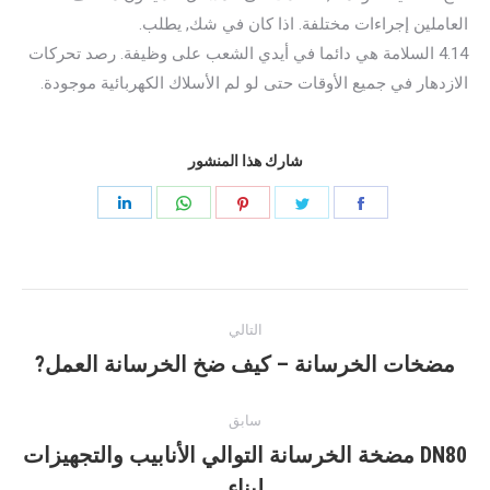
العاملين إجراءات مختلفة. اذا كان في شك, يطلب.
4.14 السلامة هي دائما في أيدي الشعب على وظيفة. رصد تحركات
الازدهار في جميع الأوقات حتى لو لم الأسلاك الكهربائية موجودة.
شارك هذا المنشور
مشاركه
مشاركه
مشاركه
مشاركه
مشاركه
فى
فى
فى
فى
فى
فيس
تغريد
موقع
ال
ينكدين
آخر
بوك
Pinterest
WhatsApp
التالي
الملاحة
مضخات الخرسانة – كيف ضخ الخرسانة العمل?
مرحلة
ما
بعد
سابق
القادم:
DN80 مضخة الخرسانة التوالي الأنابيب والتجهيزات
المنشور
لبناء