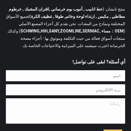
منتج تايشان: (
خط انابيب
, أنبوب بوم خرساني ,اقتران المشبك , خرطوم
مطاطي , مكبس , ارتداء لوحة وخاتم, طوقا , تنظيف الكرة
)لجميع الأسواق
المختلفة ونماذج من المعدات. نحن نقدم كل أجزاء المصنع الأصلي
(
OEM：مساء ,SCHWING,HIH,SANY,ZOOMLINE,SERMAC
) وكذلك
منتجات أسواق فعالة من حيث التكلفة وموثوق بها - أجزاء مضخة
الخرسانة اخترت سيعتمد على الميزانية والاحتياجات الخاصة بك.
أي أسئلة? ابقى على تواصل!
اسم *
بريد الالكتروني *
رسالة