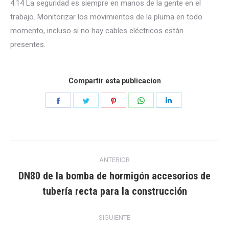
4.14 La seguridad es siempre en manos de la gente en el
trabajo. Monitorizar los movimientos de la pluma en todo
momento, incluso si no hay cables eléctricos están
presentes.
Compartir esta publicacion
Compartir
Compartir
Compartir
Compartir
Compartir
en
en
en
en
en
Facebook
Gorjeo
Pinterest
WhatsApp
LinkedIn
Navegación
ANTERIOR
entre
DN80 de la bomba de hormigón accesorios de
Publicación
tubería recta para la construcción
publicaciones
anterior:
SIGUIENTE