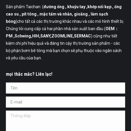
Sản phẩm Taichan: (
đường ống
, khuỷu tay ,khớp nối kẹp , ống
cao su , pít tông , mặc tấm và nhẫn, gioăng , làm sạch
bóng
)cho tất cả các thị trường khác nhau và các mô hình thiết bị.
Chúng tôi cung cấp cả hai phần nhà sản xuất ban đầu (
OEM：
PM ,Schwing,HIH,SANY,ZOOMLINE,SERMAC
) cũng như tiết
kiệm chi phí hiệu quả và đáng tin cậy thị trường sản phẩm - các
bộ phận bơm bê tông mà bạn chọn sẽ phụ thuộc vào ngân sách
và yêu cầu của bạn.
mọi thắc mắc? Liên lạc!
Tên *
E-mail *
Thông điệp