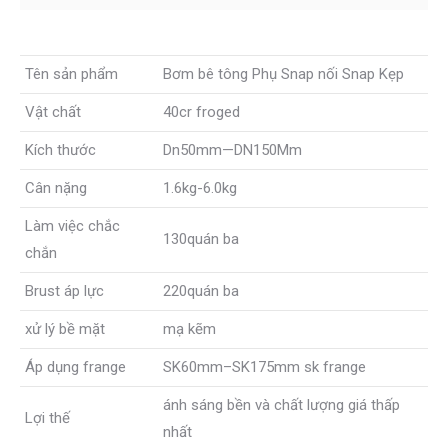
Tên sản phẩm
Bơm bê tông Phụ Snap nối Snap Kẹp
Vật chất
40cr froged
Kích thước
Dn50mm—DN150Mm
Cân nặng
1.6kg-6.0kg
Làm việc chắc
130quán ba
chắn
Brust áp lực
220quán ba
xử lý bề mặt
mạ kẽm
Áp dụng frange
SK60mm–SK175mm sk frange
ánh sáng bền và chất lượng giá thấp
Lợi thế
nhất