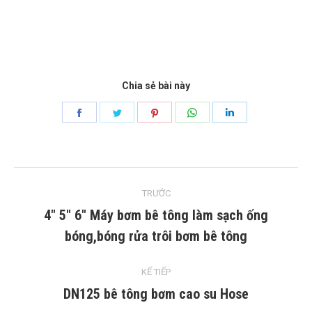
Chia sẻ bài này
Chia
Chia
Chia
Chia
Chia
sẻ
sẻ
sẻ
sẻ
sẻ
Facebook
Twitter
Pinterest
WhatsApp
LinkedIn
bài
TRƯỚC
chuyển
4″ 5″ 6″ Máy bơm bê tông làm sạch ống
Bài
bóng,bóng rửa trôi bơm bê tông
hướng
trước:
KẾ TIẾP
DN125 bê tông bơm cao su Hose
Bài
tiếp