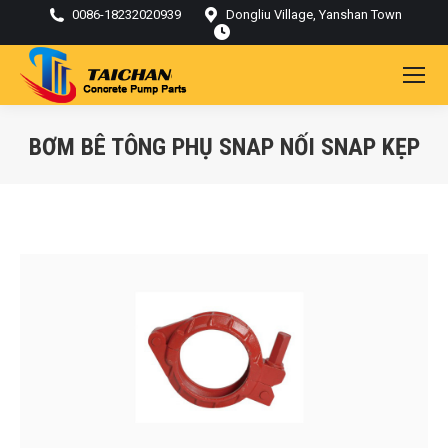
0086-18232020939
Dongliu Village, Yanshan Town
BƠM BÊ TÔNG PHỤ SNAP NỐI SNAP KẸP
Bạn đang ở đây: