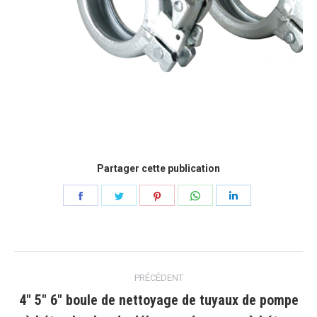
Partager cette publication
Partager
Partager
Partager
Partager
Partager
sur
sur
sur
sur
sur
Facebook
Gazouillement
Pinterest
WhatsApp
LinkedIn
Navigation
PRÉCÉDENT
article
4″ 5″ 6″ boule de nettoyage de tuyaux de pompe
Article