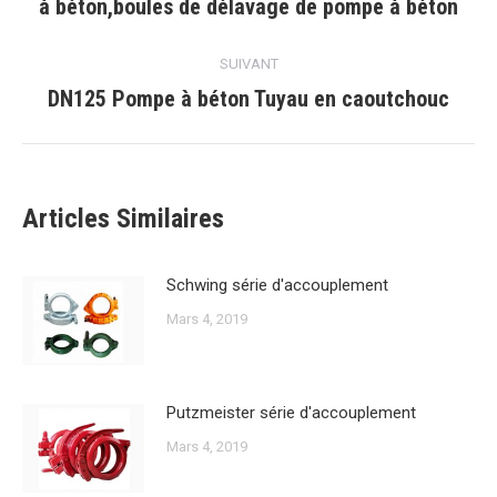
à béton,boules de délavage de pompe à béton
précédent
:
SUIVANT
DN125 Pompe à béton Tuyau en caoutchouc
Article
suivant
:
Articles Similaires
Schwing série d'accouplement
Mars 4, 2019
Putzmeister série d'accouplement
Mars 4, 2019