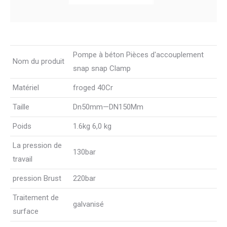
Pompe à béton Pièces d'accouplement
Nom du produit
snap snap Clamp
Matériel
froged 40Cr
Taille
Dn50mm—DN150Mm
Poids
1.6kg 6,0 kg
La pression de
130bar
travail
pression Brust
220bar
Traitement de
galvanisé
surface