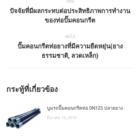
ก่อน
เบา
โพสต์
ปัจจัยที่มีผลกระทบต่อประสิทธิภาพการทำงาน
และ
โพสต์
ของท่อปั๊มคอนกรีต
รวดเร็ว
ก่อน
หน้า:
ต่อไป
ปั๊มคอนกรีตท่อยางที่มีความยืดหยุ่น(ยาง
โพสต์
ธรรมชาติ, ลวดเหล็ก)
ถัด
ไป:
กระทู้ที่เกี่ยวข้อง
บูมรถปั๊มคอนกรีตท่อ DN125 ปลายยาง
มีนาคม 15, 2019