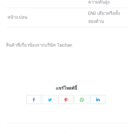
ความดันสูง
END เดียวหรือทั้ง
หน้าแปลน
สองด้าน
สินค้าที่เกี่ยวข้องจากบริษัท Taichan
แชร์โพสต์นี้
แบ่ง
แบ่ง
แบ่ง
แบ่ง
แบ่ง
ปัน
ปัน
ปัน
ปัน
ปัน
บน
บน
บน
บน
บน
นำทาง
Facebook
พูด
Pinterest
WhatsApp
LinkedIn