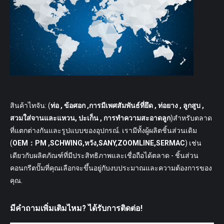
สินค้าไทจัน: (
ท่อ
, ข้อศอก ,การมีเพศสัมพันธ์ที่ยึด , ท่อยาง , ลูกสูบ ,
สวมใส่จานและแหวน, ปะเก็น , การทำความสะอาดลูก
)สำหรับตลาด
ที่แตกต่างกันและรูปแบบของอุปกรณ์. เรามีทั้งผู้ผลิตชิ้นส่วนเดิม
(
OEM：PM ,SCHWING,หวัง,SANY,ZOOMLINE,SERMAC
) เช่น
เดียวกับผลิตภัณฑ์ที่มีประสิทธิภาพและเชื่อถือได้ตลาด - ชิ้นส่วน
คอนกรีตปั๊มที่คุณเลือกจะขึ้นอยู่กับงบประมาณและความต้องการของ
คุณ.
มีคำถามเพิ่มเติมไหม? ได้รับการติดต่อ!