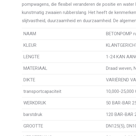
pompwagens, die flexibel veranderen de positie en water
kunstmatig zwaaien rubberslang. Het heeft de kenmerken
slijtvastheid, duurzaamheid en duurzaamheid. De algemen
NAAM
BETONPOMP ru
KLEUR
KLANTGERICH
LENGTE
1-24 KAN AA
MATERIAAL
Draad weven,
DIKTE
VARIËREND VAN
transportcapaciteit
10,000-25,000
WERKDRUK
50 BAR-BAR 2
barstdruk
120 BAR-BAR 
GROOTTE
DN125(5), DN1