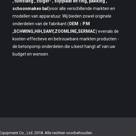
, tuinslang , zuiger- , slijtplaat en ring, pakking ,
schoonmaken bal
)voor alle verschillende markten en
modellen van apparatuur. Wij bieden zowel originele
onderdelen van de fabrikant (
OEM：P.M
,SCHWING,HIH,SANY,ZOOMLINE,SERMAC
) evenals de
kosten-effectieve en betrouwbare markten producten -
de betonpomp onderdelen die u kiest hangt af van uw
budget en wensen.
quipment Co., Ltd. 2018. Alle rechten voorbehouden.