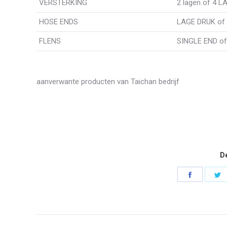
VERSTERKING
2 lagen of 4 
HOSE ENDS
LAGE DRUK of 
FLENS
SINGLE END of 
aanverwante producten van Taichan bedrijf
De
Delen
D
op
o
Faceboo
tj
Bericht