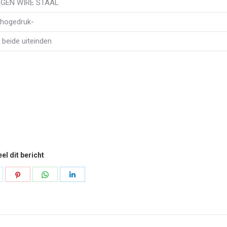
LAGEN WIRE STAAL
hogedruk-
beide uiteinden
el dit bericht
elen
Delen
Delen
Delen
p
op
op
op
k
ilpen
Pinterest
WhatsApp
LinkedIn