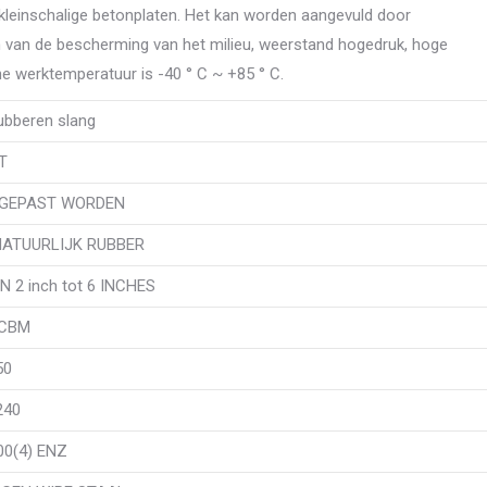
 kleinschalige betonplaten. Het kan worden aangevuld door
 van de bescherming van het milieu, weerstand hogedruk, hoge
e werktemperatuur is -40 ° C ~ +85 ° C.
bberen slang
T
NGEPAST WORDEN
 NATUURLIJK RUBBER
 2 inch tot 6 INCHES
 CBM
50
240
00(4) ENZ