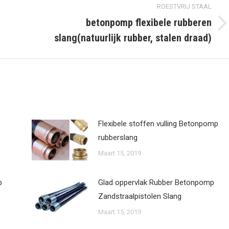
ROESTVRIJ STAAL
betonpomp flexibele rubberen
volgende
slang(natuurlijk rubber, stalen draad)
post:
Flexibele stoffen vulling Betonpomp
rubberslang
Maart 15, 2019
p
Glad oppervlak Rubber Betonpomp
Zandstraalpistolen Slang
Maart 15, 2019