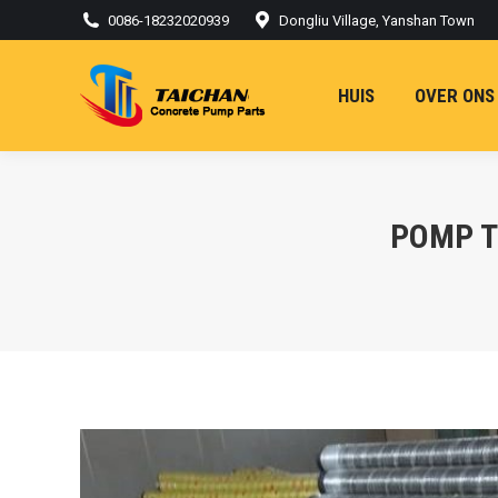
0086-18232020939
Dongliu Village, Yanshan Town
HUIS
OVER ONS
POMP T