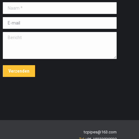
Naam *
E-mail *
Bericht
Verzenden
tcpipes@163.com