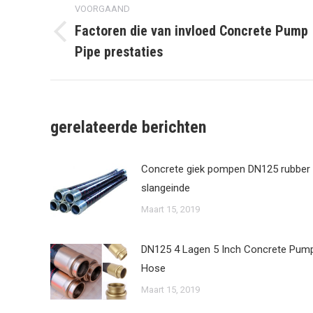
VOORGAAND
navigatie
Factoren die van invloed Concrete Pump
Vorige
Pipe prestaties
post:
gerelateerde berichten
Concrete giek pompen DN125 rubber
slangeinde
Maart 15, 2019
DN125 4 Lagen 5 Inch Concrete Pum
Hose
Maart 15, 2019