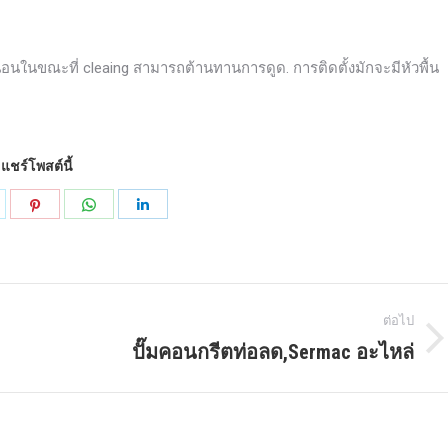
่นอนในขณะที่ cleaing สามารถต้านทานการดูด. การติดตั้งมักจะมีหัวพื้น
แชร์โพสต์นี้
บ่ง
แบ่ง
แบ่ง
แบ่ง
ัน
ปัน
ปัน
ปัน
น
บน
บน
บน
k
ูด
Pinterest
WhatsApp
LinkedIn
ต่อไป
บา
ปั๊มคอนกรีตท่อลด,Sermac อะไหล่
โพสต์
ละ
ถัด
วดเร็ว
ไป: