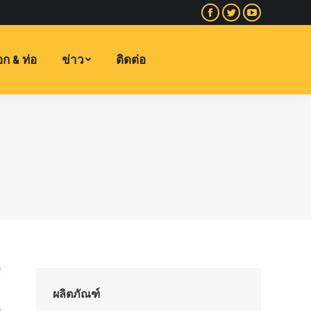
Facebook
พูด
YouTube
หน้า
เบา
หน้า
เปิด
และ
เปิด
ก & ท่อ
ข่าว
ติดต่อ
ใน
รวดเร็ว
ใน
หน้าต่าง
หน้า
หน้าต่าง
ใหม่
เปิด
ใหม่
ใน
หน้าต่าง
ใหม่
ผลิตภัณฑ์