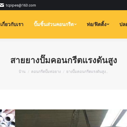
tcpipes@163.com
เกี่ยวกับเรา
ปั๊มชิ้นส่วนคอนกรีต
ท่อ/ฟิตติ้ง
ปลอ
สายยางปั๊มคอนกรีตแรงดันสูง
คุณอยู่ที่นี่:
บ้าน
คอนกรีตปั๊มท่อยาง
ยางปั๊มคอนกรีตแรงดันสูง…