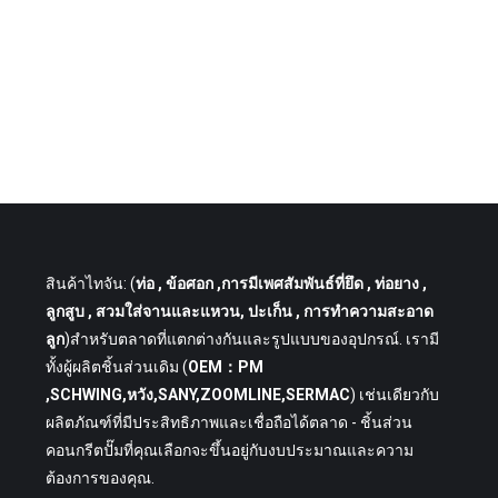
สินค้าไทจัน: (
ท่อ
, ข้อศอก ,การมีเพศสัมพันธ์ที่ยึด , ท่อยาง ,
ลูกสูบ , สวมใส่จานและแหวน, ปะเก็น , การทำความสะอาด
ลูก
)สำหรับตลาดที่แตกต่างกันและรูปแบบของอุปกรณ์. เรามี
ทั้งผู้ผลิตชิ้นส่วนเดิม (
OEM：PM
,SCHWING,หวัง,SANY,ZOOMLINE,SERMAC
) เช่นเดียวกับ
ผลิตภัณฑ์ที่มีประสิทธิภาพและเชื่อถือได้ตลาด - ชิ้นส่วน
คอนกรีตปั๊มที่คุณเลือกจะขึ้นอยู่กับงบประมาณและความ
ต้องการของคุณ.