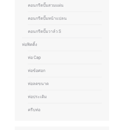
คอนกรีตปั๊มสวมแผ่น
คอนกรีตปั๊มหน้าแปลน
คอนกรีตปั๊มวาล์ว S
ท่อฟิตติ้ง
ท่อ Cap
ท่อข้อศอก
ท่อลดขนาด
ท่อประเดิม
ครีบท่อ