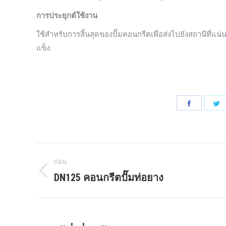
การประยุกต์ใช้งาน
ใช้สำหรับการสิ้นสุดของปั๊มคอนกรีตเพื่อส่งไปยังสถานีที่แน
แข็ง.
แบ่ง
แ
ปัน
ป
บน
บ
นำทาง
Faceboo
พ
ก่อน
เ
โพสต์
DN125 คอนกรีตปั๊มท่อยาง
โพสต์
แ
ก่อน
ร
หน้า: