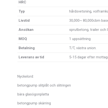
HRC
Typ
hårdsvetsning, volframka
Livstid
30,000~ 80,000cbm baser
Ansökan
sprutbetong, trailer och
MOQ
1 uppsättning
Betalning
T/T, västra union.
Leverans av tid
5-15 dagar efter mottag
Nyckelord:
betongpump slitplåt och slitringen
bära glasögonplatta
betongpump skärring