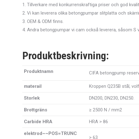
1. Tillverkare med konkurrenskraftiga priser och god kvalit
2. Vi kan leverera olika betongpumpar slitplatta och skärri
3. OEM & ODM finns.
4. Andra betongpumpar vi cam också leverera, såsom S ven
Produktbeskrivning:
Produktnamn
CIFA betongpump reservd
materail
Kroppen Q235B stål, vol
Storlek
DN200, DN230, DN250.
Brottgräns
≥ 2500 N / mm2
Carbide HRA
HRA
> 86
elektrod~~POS=TRUNC
> 63