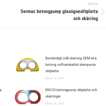
NÄSTA
Sermac betongpump glasögonslitplatta
Nästa
och skärring
post:
Beständigt stål skärring OEM lera
betong volframkarbid slampump
slitplatta
Mars 15, 2019
mp
DN125 betongpump slitplatta och
skärringar
Mars 15, 2019