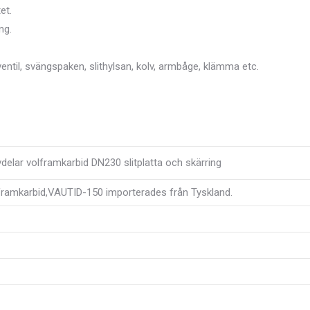
et.
ng.
til, svängspaken, slithylsan, kolv, armbåge, klämma etc.
elar volframkarbid DN230 slitplatta och skärring
framkarbid,VAUTID-150 importerades från Tyskland.