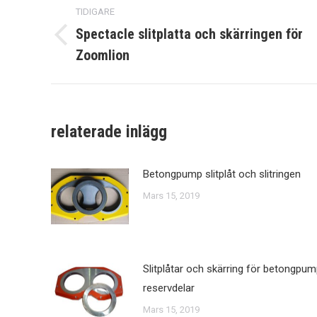
TIDIGARE
navigering
Spectacle slitplatta och skärringen för
Tidigare
Zoomlion
inlägg:
relaterade inlägg
Betongpump slitplåt och slitringen
Mars 15, 2019
Slitplåtar och skärring för betongpu
reservdelar
Mars 15, 2019