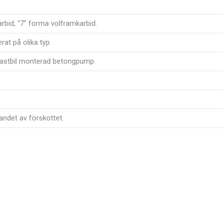
rbid, “7” forma volframkarbid.
at på olika typ.
 lastbil monterad betongpump.
andet av förskottet.