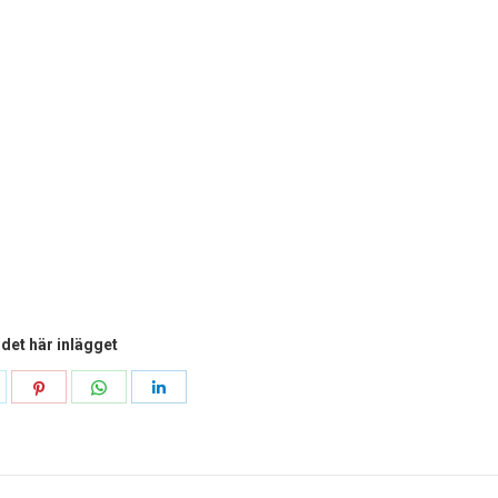
 det här inlägget
ela
Dela
Dela
Dela
å
på
på
på
k
witter
Pinterest
WhatsApp
Linkedin