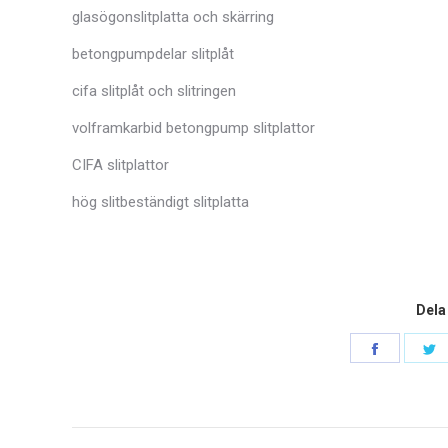
glasögonslitplatta och skärring
betongpumpdelar slitplåt
cifa slitplåt och slitringen
volframkarbid betongpump slitplattor
CIFA slitplattor
hög slitbeständigt slitplatta
Dela
Dela
D
på
p
Faceboo
T
post