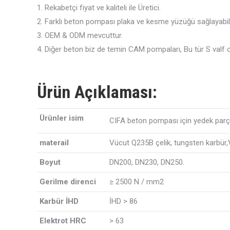
1. Rekabetçi fiyat ve kaliteli ile Üretici.
2. Farklı beton pompası plaka ve kesme yüzüğü sağlayabil
3. OEM & ODM mevcuttur.
4. Diğer beton biz de temin CAM pompaları, Bu tür S valf ola
Ürün Açıklaması:
Ürünler isim
CIFA beton pompası için yedek par
materail
Vücut Q235B çelik, tungsten karbür
Boyut
DN200, DN230, DN250.
Gerilme direnci
≥ 2500 N / mm2
Karbür İHD
İHD
> 86
Elektrot HRC
> 63