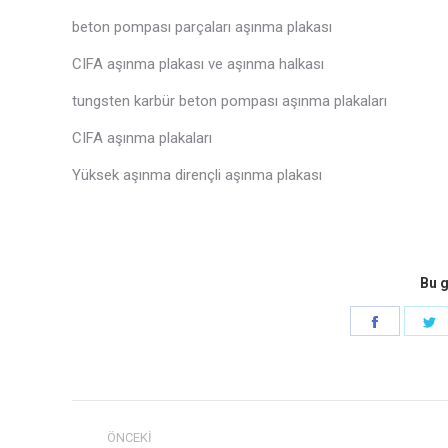
beton pompası parçaları aşınma plakası
CIFA aşınma plakası ve aşınma halkası
tungsten karbür beton pompası aşınma plakaları
CIFA aşınma plakaları
Yüksek aşınma dirençli aşınma plakası
Bu g
Paylaş
P
Faceboo
h
navigasyon
ÖNCEKI