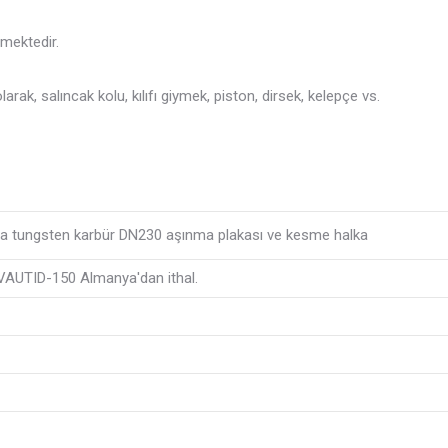
mektedir.
rak, salıncak kolu, kılıfı giymek, piston, dirsek, kelepçe vs.
ça tungsten karbür DN230 aşınma plakası ve kesme halka
,VAUTID-150 Almanya'dan ithal.