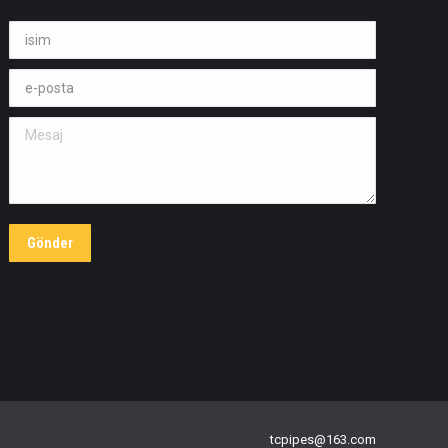
isim *
e-posta *
Mesaj
Gönder
tcpipes@163.com