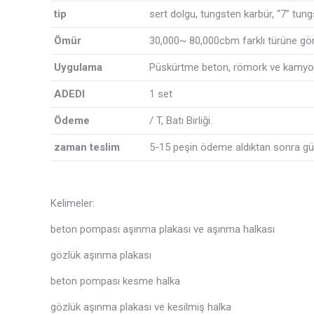
tip
sert dolgu, tungsten karbür, “7” tung
Ömür
30,000~ 80,000cbm farklı türüne gör
Uygulama
Püskürtme beton, römork ve kamyo
ADEDI
1 set
Ödeme
/ T, Batı Birliği.
zaman teslim
5-15 peşin ödeme aldıktan sonra gün
Kelimeler:
beton pompası aşınma plakası ve aşınma halkası
gözlük aşınma plakası
beton pompası kesme halka
gözlük aşınma plakası ve kesilmiş halka