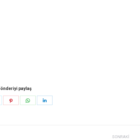
önderiyi paylaş
aylaş
Paylaş
Paylaş
Paylaş
k
eyecan
pinterest
Naber
LinkedIn
SONRAKI