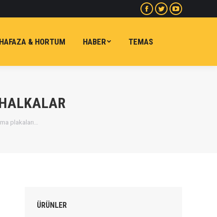
Facebook
heyecan
Youtube
sayfa
sayfa
sayfa
yeni
yeni
yeni
HAFAZA & HORTUM
HABER
TEMAS
pencerede
pencerede
pencerede
açılır
açılır
açılır
 HALKALAR
ma plakaları…
ÜRÜNLER