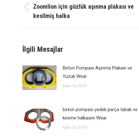
gönderisi
Zoomlion için gözlük aşınma plakası ve
Önceki
kesilmiş halka
yazı:
İlgili Mesajlar
Beton Pompası Aşınma Plakası ve
Yüzük Wear
Mart 15, 2019
beton pompası yedek parça tabak ve
kesme halkasını Wear
Mart 15, 2019