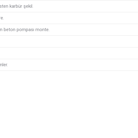
sten karbür şekil.
e.
n beton pompası monte.
ler.