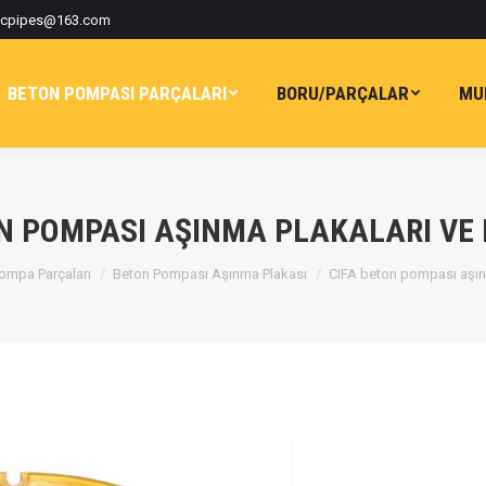
tcpipes@163.com
BETON POMPASI PARÇALARI
BORU/PARÇALAR
MU
ON POMPASI AŞINMA PLAKALARI VE
ompa Parçaları
Beton Pompası Aşınma Plakası
CIFA beton pompası aşın